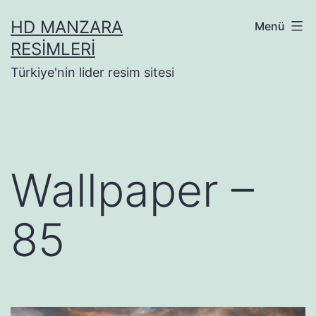
İçeriğe
HD MANZARA
Menü
geç
RESIMLERI
Türkiye'nin lider resim sitesi
Wallpaper –
85