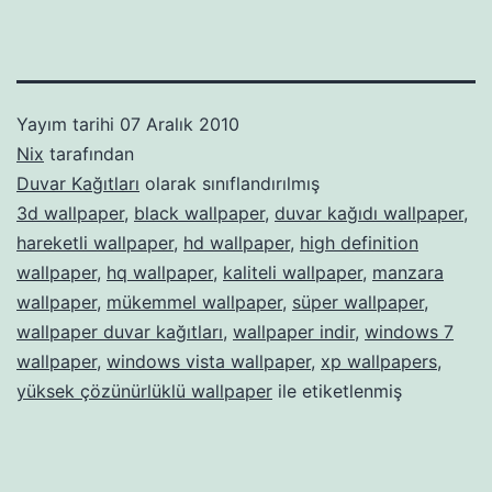
Yayım tarihi
07 Aralık 2010
Nix
tarafından
Duvar Kağıtları
olarak sınıflandırılmış
3d wallpaper
,
black wallpaper
,
duvar kağıdı wallpaper
,
hareketli wallpaper
,
hd wallpaper
,
high definition
wallpaper
,
hq wallpaper
,
kaliteli wallpaper
,
manzara
wallpaper
,
mükemmel wallpaper
,
süper wallpaper
,
wallpaper duvar kağıtları
,
wallpaper indir
,
windows 7
wallpaper
,
windows vista wallpaper
,
xp wallpapers
,
yüksek çözünürlüklü wallpaper
ile etiketlenmiş