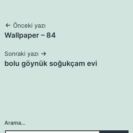
Yazı
Önceki yazı
Wallpaper – 84
gezinmesi
Sonraki yazı
bolu göynük soğukçam evi
Arama…