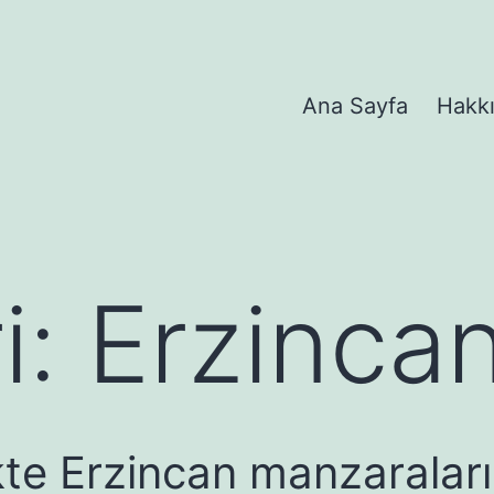
Ana Sayfa
Hakk
i:
Erzinca
te Erzincan manzaraları