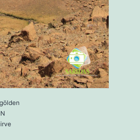
7gölden
AN
irve