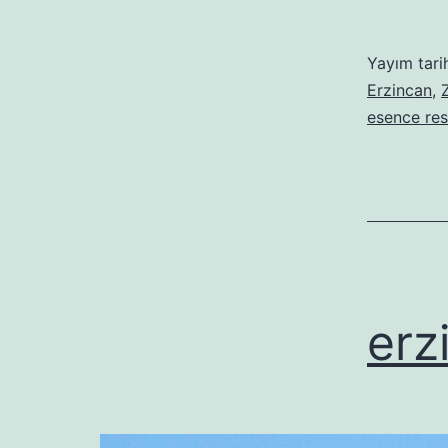
Yayım tari
Erzincan
,
Z
esence res
erz