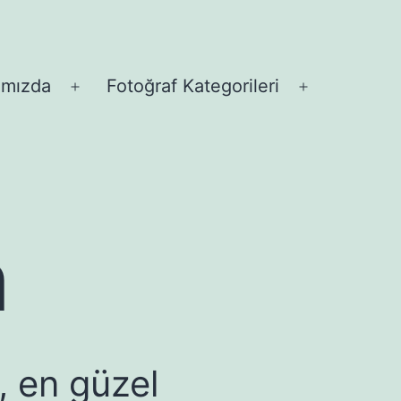
ımızda
Fotoğraf Kategorileri
Menüyü
Menüyü
aç
aç
n
, en güzel