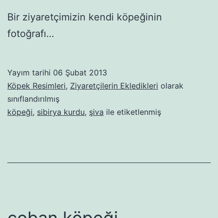
Bir ziyaretçimizin kendi köpeğinin
fotoğrafı…
Yayım tarihi
06 Şubat 2013
Köpek Resimleri
,
Ziyaretçilerin Ekledikleri
olarak
sınıflandırılmış
köpeği
,
sibirya kurdu
,
şiva
ile etiketlenmiş
çoban köpeği