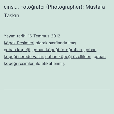
cinsi… Fotoğrafcı (Photographer): Mustafa
Taşkın
Yayım tarihi
16 Temmuz 2012
Köpek Resimleri
olarak sınıflandırılmış
çoban köpeği
,
çoban köpeği fotoğrafları
,
çoban
köpeği nerede yaşar
,
çoban köpeği özellikleri
,
çoban
köpeği resimleri
ile etiketlenmiş