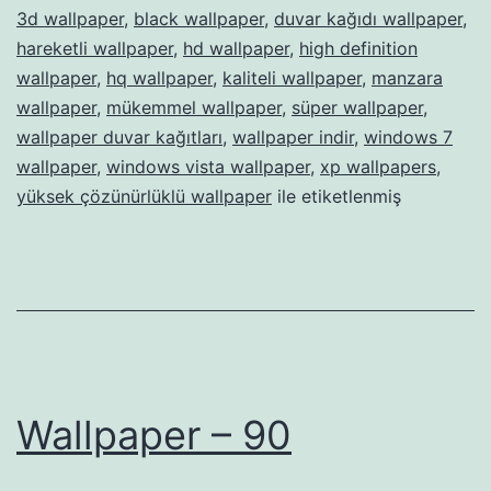
3d wallpaper
,
black wallpaper
,
duvar kağıdı wallpaper
,
hareketli wallpaper
,
hd wallpaper
,
high definition
wallpaper
,
hq wallpaper
,
kaliteli wallpaper
,
manzara
wallpaper
,
mükemmel wallpaper
,
süper wallpaper
,
wallpaper duvar kağıtları
,
wallpaper indir
,
windows 7
wallpaper
,
windows vista wallpaper
,
xp wallpapers
,
yüksek çözünürlüklü wallpaper
ile etiketlenmiş
Wallpaper – 90