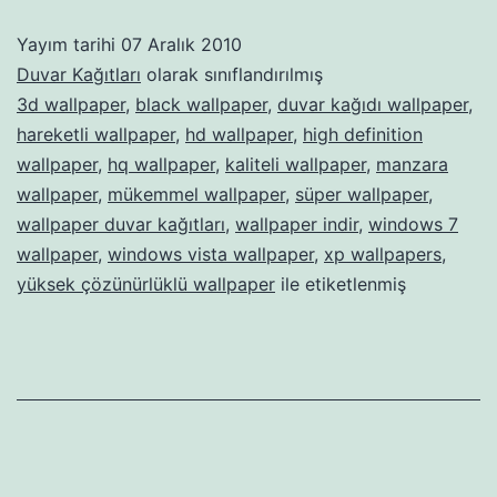
Yayım tarihi
07 Aralık 2010
Duvar Kağıtları
olarak sınıflandırılmış
3d wallpaper
,
black wallpaper
,
duvar kağıdı wallpaper
,
hareketli wallpaper
,
hd wallpaper
,
high definition
wallpaper
,
hq wallpaper
,
kaliteli wallpaper
,
manzara
wallpaper
,
mükemmel wallpaper
,
süper wallpaper
,
wallpaper duvar kağıtları
,
wallpaper indir
,
windows 7
wallpaper
,
windows vista wallpaper
,
xp wallpapers
,
yüksek çözünürlüklü wallpaper
ile etiketlenmiş