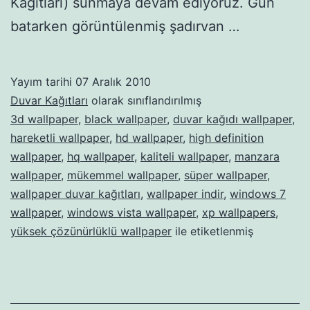
Kağıtları) sunmaya devam ediyoruz. Gün
batarken görüntülenmiş şadırvan …
Yayım tarihi
07 Aralık 2010
Duvar Kağıtları
olarak sınıflandırılmış
3d wallpaper
,
black wallpaper
,
duvar kağıdı wallpaper
,
hareketli wallpaper
,
hd wallpaper
,
high definition
wallpaper
,
hq wallpaper
,
kaliteli wallpaper
,
manzara
wallpaper
,
mükemmel wallpaper
,
süper wallpaper
,
wallpaper duvar kağıtları
,
wallpaper indir
,
windows 7
wallpaper
,
windows vista wallpaper
,
xp wallpapers
,
yüksek çözünürlüklü wallpaper
ile etiketlenmiş