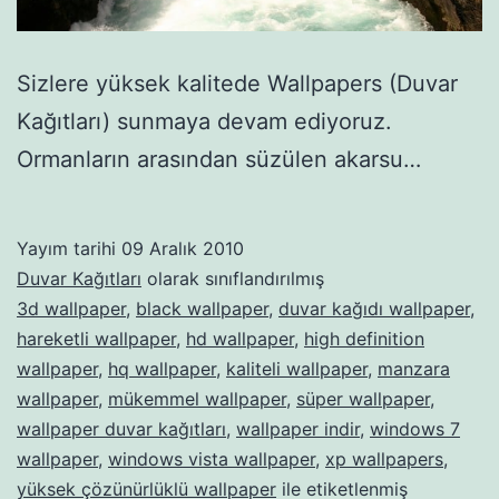
Sizlere yüksek kalitede Wallpapers (Duvar
Kağıtları) sunmaya devam ediyoruz.
Ormanların arasından süzülen akarsu…
Yayım tarihi
09 Aralık 2010
Duvar Kağıtları
olarak sınıflandırılmış
3d wallpaper
,
black wallpaper
,
duvar kağıdı wallpaper
,
hareketli wallpaper
,
hd wallpaper
,
high definition
wallpaper
,
hq wallpaper
,
kaliteli wallpaper
,
manzara
wallpaper
,
mükemmel wallpaper
,
süper wallpaper
,
wallpaper duvar kağıtları
,
wallpaper indir
,
windows 7
wallpaper
,
windows vista wallpaper
,
xp wallpapers
,
yüksek çözünürlüklü wallpaper
ile etiketlenmiş