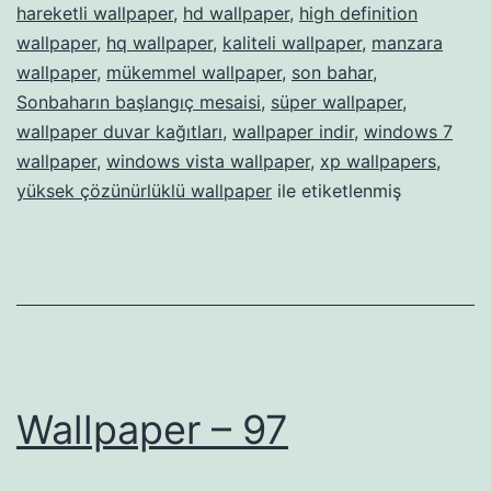
hareketli wallpaper
,
hd wallpaper
,
high definition
wallpaper
,
hq wallpaper
,
kaliteli wallpaper
,
manzara
wallpaper
,
mükemmel wallpaper
,
son bahar
,
Sonbaharın başlangıç mesaisi
,
süper wallpaper
,
wallpaper duvar kağıtları
,
wallpaper indir
,
windows 7
wallpaper
,
windows vista wallpaper
,
xp wallpapers
,
yüksek çözünürlüklü wallpaper
ile etiketlenmiş
Wallpaper – 97