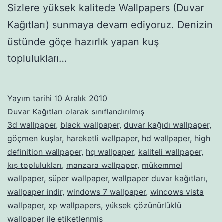
Sizlere yüksek kalitede Wallpapers (Duvar
Kağıtları) sunmaya devam ediyoruz. Denizin
üstünde göçe hazırlık yapan kuş
toplulukları…
Yayım tarihi
10 Aralık 2010
Duvar Kağıtları
olarak sınıflandırılmış
3d wallpaper
,
black wallpaper
,
duvar kağıdı wallpaper
,
göçmen kuşlar
,
hareketli wallpaper
,
hd wallpaper
,
high
definition wallpaper
,
hq wallpaper
,
kaliteli wallpaper
,
kış toplulukları
,
manzara wallpaper
,
mükemmel
wallpaper
,
süper wallpaper
,
wallpaper duvar kağıtları
,
wallpaper indir
,
windows 7 wallpaper
,
windows vista
wallpaper
,
xp wallpapers
,
yüksek çözünürlüklü
wallpaper
ile etiketlenmiş