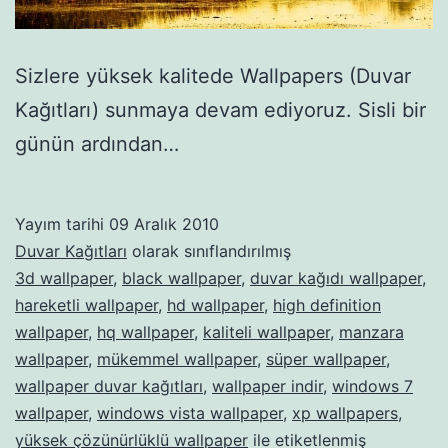
Sizlere yüksek kalitede Wallpapers (Duvar
Kağıtları) sunmaya devam ediyoruz. Sisli bir
günün ardından…
Yayım tarihi
09 Aralık 2010
Duvar Kağıtları
olarak sınıflandırılmış
3d wallpaper
,
black wallpaper
,
duvar kağıdı wallpaper
,
hareketli wallpaper
,
hd wallpaper
,
high definition
wallpaper
,
hq wallpaper
,
kaliteli wallpaper
,
manzara
wallpaper
,
mükemmel wallpaper
,
süper wallpaper
,
wallpaper duvar kağıtları
,
wallpaper indir
,
windows 7
wallpaper
,
windows vista wallpaper
,
xp wallpapers
,
yüksek çözünürlüklü wallpaper
ile etiketlenmiş