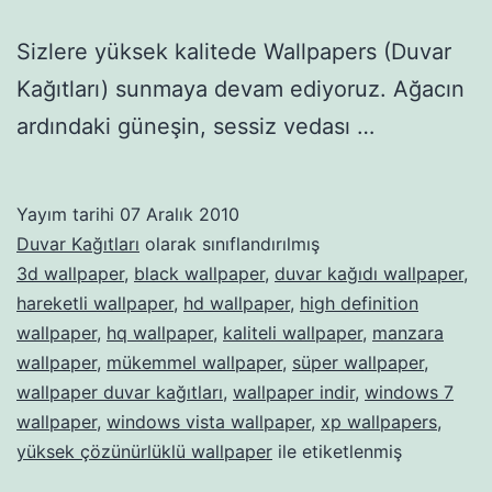
Sizlere yüksek kalitede Wallpapers (Duvar
Kağıtları) sunmaya devam ediyoruz. Ağacın
ardındaki güneşin, sessiz vedası …
Yayım tarihi
07 Aralık 2010
Duvar Kağıtları
olarak sınıflandırılmış
3d wallpaper
,
black wallpaper
,
duvar kağıdı wallpaper
,
hareketli wallpaper
,
hd wallpaper
,
high definition
wallpaper
,
hq wallpaper
,
kaliteli wallpaper
,
manzara
wallpaper
,
mükemmel wallpaper
,
süper wallpaper
,
wallpaper duvar kağıtları
,
wallpaper indir
,
windows 7
wallpaper
,
windows vista wallpaper
,
xp wallpapers
,
yüksek çözünürlüklü wallpaper
ile etiketlenmiş