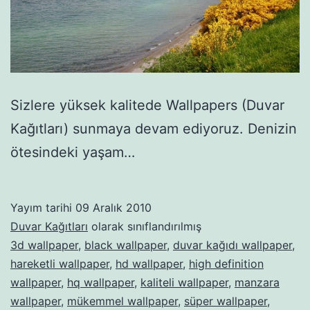
Sizlere yüksek kalitede Wallpapers (Duvar
Kağıtları) sunmaya devam ediyoruz. Denizin
ötesindeki yaşam…
Yayım tarihi
09 Aralık 2010
Duvar Kağıtları
olarak sınıflandırılmış
3d wallpaper
,
black wallpaper
,
duvar kağıdı wallpaper
,
hareketli wallpaper
,
hd wallpaper
,
high definition
wallpaper
,
hq wallpaper
,
kaliteli wallpaper
,
manzara
wallpaper
,
mükemmel wallpaper
,
süper wallpaper
,