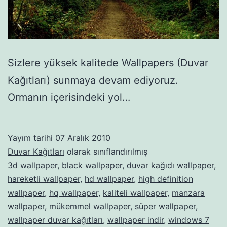
Sizlere yüksek kalitede Wallpapers (Duvar
Kağıtları) sunmaya devam ediyoruz.
Ormanın içerisindeki yol…
Yayım tarihi
07 Aralık 2010
Duvar Kağıtları
olarak sınıflandırılmış
3d wallpaper
,
black wallpaper
,
duvar kağıdı wallpaper
,
hareketli wallpaper
,
hd wallpaper
,
high definition
wallpaper
,
hq wallpaper
,
kaliteli wallpaper
,
manzara
wallpaper
,
mükemmel wallpaper
,
süper wallpaper
,
wallpaper duvar kağıtları
,
wallpaper indir
,
windows 7