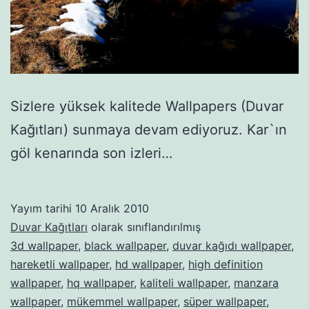
Sizlere yüksek kalitede Wallpapers (Duvar
Kağıtları) sunmaya devam ediyoruz. Kar`ın
göl kenarında son izleri…
Yayım tarihi
10 Aralık 2010
Duvar Kağıtları
olarak sınıflandırılmış
3d wallpaper
,
black wallpaper
,
duvar kağıdı wallpaper
,
hareketli wallpaper
,
hd wallpaper
,
high definition
wallpaper
,
hq wallpaper
,
kaliteli wallpaper
,
manzara
wallpaper
,
mükemmel wallpaper
,
süper wallpaper
,