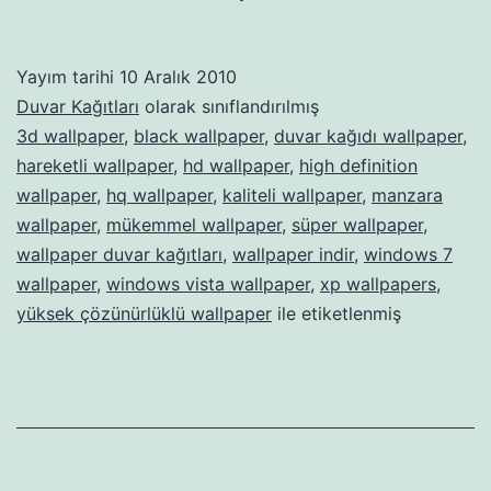
Yayım tarihi
10 Aralık 2010
Duvar Kağıtları
olarak sınıflandırılmış
3d wallpaper
,
black wallpaper
,
duvar kağıdı wallpaper
,
hareketli wallpaper
,
hd wallpaper
,
high definition
wallpaper
,
hq wallpaper
,
kaliteli wallpaper
,
manzara
wallpaper
,
mükemmel wallpaper
,
süper wallpaper
,
wallpaper duvar kağıtları
,
wallpaper indir
,
windows 7
wallpaper
,
windows vista wallpaper
,
xp wallpapers
,
yüksek çözünürlüklü wallpaper
ile etiketlenmiş