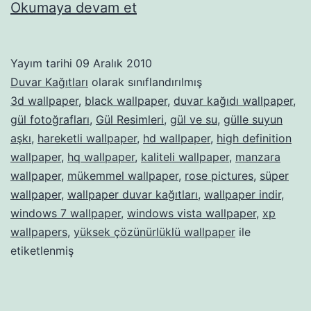
Wallpaper
Okumaya devam et
–
94
Yayım tarihi
09 Aralık 2010
Duvar Kağıtları
olarak sınıflandırılmış
3d wallpaper
,
black wallpaper
,
duvar kağıdı wallpaper
,
gül fotoğrafları
,
Gül Resimleri
,
gül ve su
,
gülle suyun
aşkı
,
hareketli wallpaper
,
hd wallpaper
,
high definition
wallpaper
,
hq wallpaper
,
kaliteli wallpaper
,
manzara
wallpaper
,
mükemmel wallpaper
,
rose pictures
,
süper
wallpaper
,
wallpaper duvar kağıtları
,
wallpaper indir
,
windows 7 wallpaper
,
windows vista wallpaper
,
xp
wallpapers
,
yüksek çözünürlüklü wallpaper
ile
etiketlenmiş