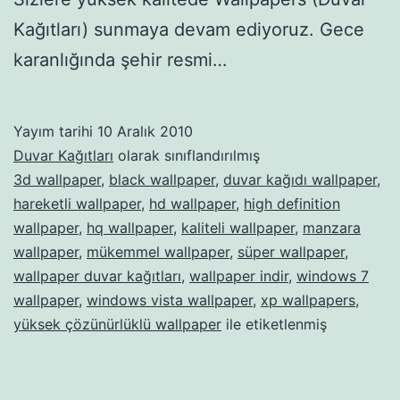
Kağıtları) sunmaya devam ediyoruz. Gece
karanlığında şehir resmi…
Yayım tarihi
10 Aralık 2010
Duvar Kağıtları
olarak sınıflandırılmış
3d wallpaper
,
black wallpaper
,
duvar kağıdı wallpaper
,
hareketli wallpaper
,
hd wallpaper
,
high definition
wallpaper
,
hq wallpaper
,
kaliteli wallpaper
,
manzara
wallpaper
,
mükemmel wallpaper
,
süper wallpaper
,
wallpaper duvar kağıtları
,
wallpaper indir
,
windows 7
wallpaper
,
windows vista wallpaper
,
xp wallpapers
,
yüksek çözünürlüklü wallpaper
ile etiketlenmiş