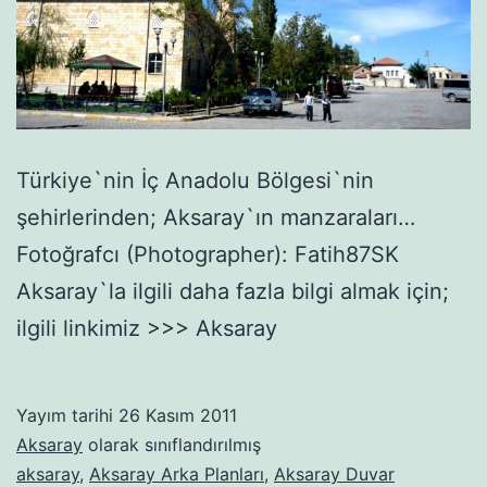
Türkiye`nin İç Anadolu Bölgesi`nin
şehirlerinden; Aksaray`ın manzaraları…
Fotoğrafcı (Photographer): Fatih87SK
Aksaray`la ilgili daha fazla bilgi almak için;
ilgili linkimiz >>> Aksaray
Yayım tarihi
26 Kasım 2011
Aksaray
olarak sınıflandırılmış
aksaray
,
Aksaray Arka Planları
,
Aksaray Duvar