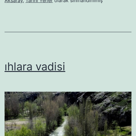
Aksaray
,
Tarihi Yerler
olarak sınıflandırılmış
ıhlara vadisi