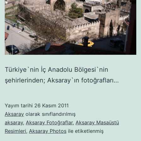
Türkiye`nin İç Anadolu Bölgesi`nin
şehirlerinden; Aksaray`ın fotoğrafları…
Yayım tarihi
26 Kasım 2011
Aksaray
olarak sınıflandırılmış
aksaray
,
Aksaray Fotoğraflar
,
Aksaray Masaüstü
Resimleri
,
Aksaray Photos
ile etiketlenmiş