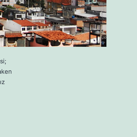
si;
raken
ız