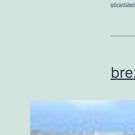
görüntüler
bre