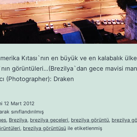
erika Kıtası`nın en büyük ve en kalabalık ülke
`nın görüntüleri…(Brezilya`dan gece mavisi ma
cı (Photographer): Draken
hi
12 Mart 2012
arak sınıflandırılmış
ges
,
Brezilya
,
brezilya geceleri
,
brezilya görüntü
,
brezilya gö
rüntüleri
,
brezilya görüntüsü
ile etiketlenmiş