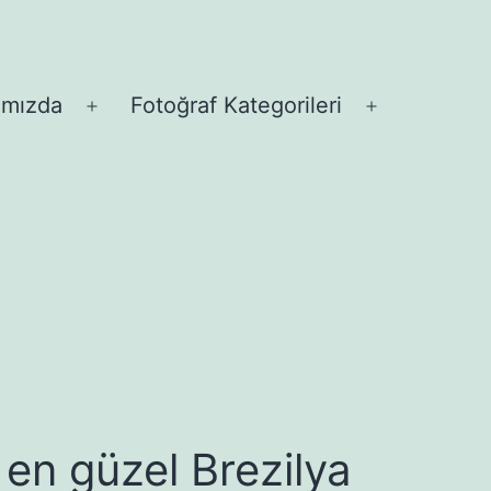
ımızda
Fotoğraf Kategorileri
Menüyü
Menüyü
aç
aç
en güzel Brezilya