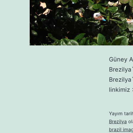
Güney Am
Brezilya
Brezilya`
linkimiz
Yayım tari
Brezilya
ol
brazil ima