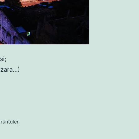
si;
nzara…)
rüntüler
,