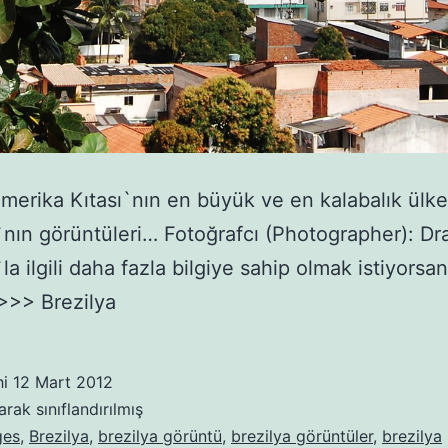
erika Kıtası`nın en büyük ve en kalabalık ülke
`nın görüntüleri… Fotoğrafcı (Photographer): D
la ilgili daha fazla bilgiye sahip olmak istiyorsan
 >>> Brezilya
hi
12 Mart 2012
arak sınıflandırılmış
ges
,
Brezilya
,
brezilya görüntü
,
brezilya görüntüler
,
brezilya