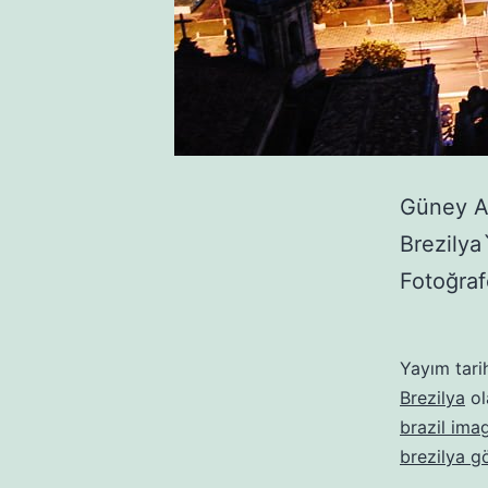
Güney Am
Brezilya
Fotoğraf
Yayım tari
Brezilya
ol
brazil ima
brezilya gö