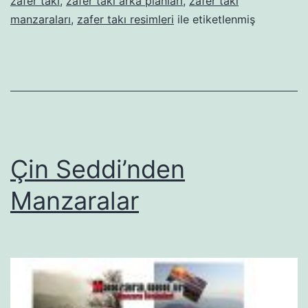
zafer takı
,
zafer takı arka planları
,
zafer takı
manzaraları
,
zafer takı resimleri
ile etiketlenmiş
Çin Seddi’nden
Manzaralar