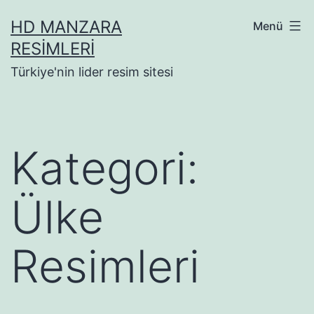
İçeriğe
HD MANZARA
Menü
geç
RESIMLERI
Türkiye'nin lider resim sitesi
Kategori:
Ülke
Resimleri