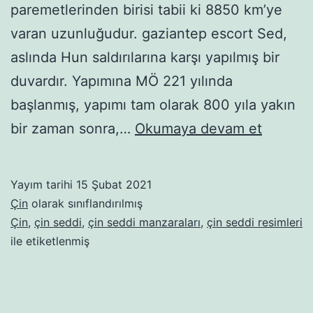
paremetlerinden birisi tabii ki 8850 km’ye
varan uzunluğudur. gaziantep escort Sed,
aslında Hun saldırılarına karşı yapılmış bir
duvardır. Yapımına MÖ 221 yılında
başlanmış, yapımı tam olarak 800 yıla yakın
Çin
bir zaman sonra,…
Okumaya devam et
Seddi’
Manzara
Yayım tarihi
15 Şubat 2021
Çin
olarak sınıflandırılmış
Çin
,
çin seddi
,
çin seddi manzaraları
,
çin seddi resimleri
ile etiketlenmiş