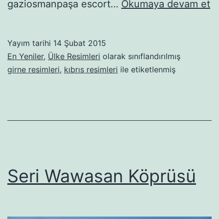
G
gaziosmanpaşa escort…
Okumaya devam et
L
–
Yayım tarihi
14 Şubat 2015
Kı
En Yeniler
,
Ülke Resimleri
olarak sınıflandırılmış
girne resimleri
,
kıbrıs resimleri
ile etiketlenmiş
Seri Wawasan Köprüsü