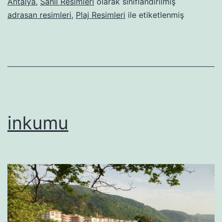
Antalya
,
Sahil Resimleri
olarak sınıflandırılmış
adrasan resimleri
,
Plaj Resimleri
ile etiketlenmiş
inkumu