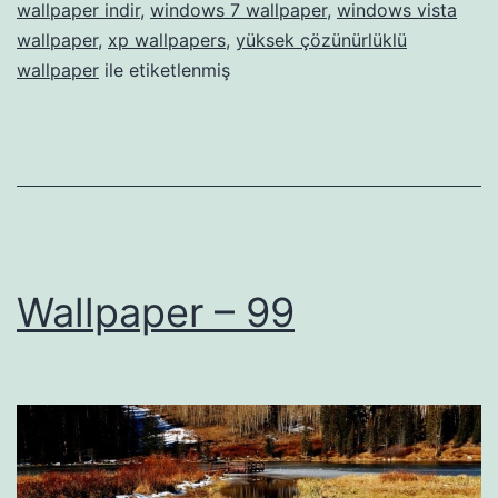
wallpaper indir
,
windows 7 wallpaper
,
windows vista
wallpaper
,
xp wallpapers
,
yüksek çözünürlüklü
wallpaper
ile etiketlenmiş
Wallpaper – 99