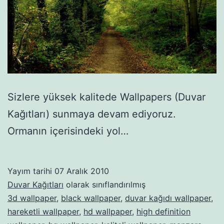
Sizlere yüksek kalitede Wallpapers (Duvar
Kağıtları) sunmaya devam ediyoruz.
Ormanın içerisindeki yol…
Yayım tarihi
07 Aralık 2010
Duvar Kağıtları
olarak sınıflandırılmış
3d wallpaper
,
black wallpaper
,
duvar kağıdı wallpaper
,
hareketli wallpaper
,
hd wallpaper
,
high definition