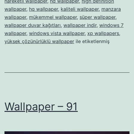
hareketli wallpaper
,
hd wallpaper
,
high definition
wallpaper
,
hq wallpaper
,
kaliteli wallpaper
,
manzara
wallpaper
,
mükemmel wallpaper
,
süper wallpaper
,
wallpaper duvar kağıtları
,
wallpaper indir
,
windows 7
wallpaper
,
windows vista wallpaper
,
xp wallpapers
,
yüksek çözünürlüklü wallpaper
ile etiketlenmiş
Wallpaper – 91