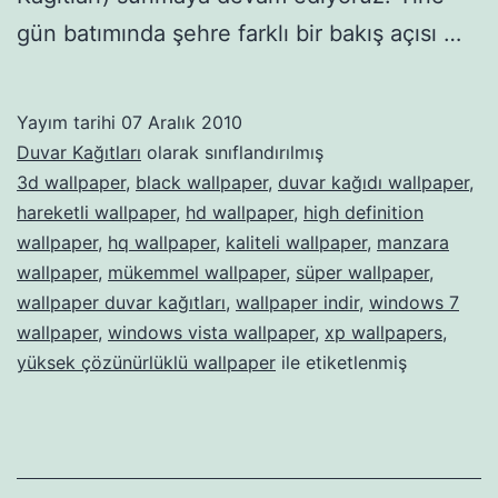
gün batımında şehre farklı bir bakış açısı …
Yayım tarihi
07 Aralık 2010
Duvar Kağıtları
olarak sınıflandırılmış
3d wallpaper
,
black wallpaper
,
duvar kağıdı wallpaper
,
hareketli wallpaper
,
hd wallpaper
,
high definition
wallpaper
,
hq wallpaper
,
kaliteli wallpaper
,
manzara
wallpaper
,
mükemmel wallpaper
,
süper wallpaper
,
wallpaper duvar kağıtları
,
wallpaper indir
,
windows 7
wallpaper
,
windows vista wallpaper
,
xp wallpapers
,
yüksek çözünürlüklü wallpaper
ile etiketlenmiş