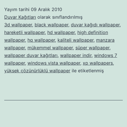
Yayım tarihi
09 Aralık 2010
Duvar Kağıtları
olarak sınıflandırılmış
3d wallpaper
,
black wallpaper
,
duvar kağıdı wallpaper
,
hareketli wallpaper
,
hd wallpaper
,
high definition
wallpaper
,
hq wallpaper
,
kaliteli wallpaper
,
manzara
wallpaper
,
mükemmel wallpaper
,
süper wallpaper
,
wallpaper duvar kağıtları
,
wallpaper indir
,
windows 7
wallpaper
,
windows vista wallpaper
,
xp wallpapers
,
yüksek çözünürlüklü wallpaper
ile etiketlenmiş