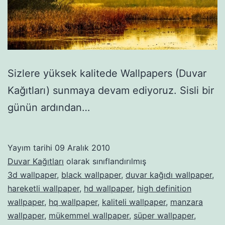
Sizlere yüksek kalitede Wallpapers (Duvar
Kağıtları) sunmaya devam ediyoruz. Sisli bir
günün ardından…
Yayım tarihi
09 Aralık 2010
Duvar Kağıtları
olarak sınıflandırılmış
3d wallpaper
,
black wallpaper
,
duvar kağıdı wallpaper
,
hareketli wallpaper
,
hd wallpaper
,
high definition
wallpaper
,
hq wallpaper
,
kaliteli wallpaper
,
manzara
wallpaper
,
mükemmel wallpaper
,
süper wallpaper
,