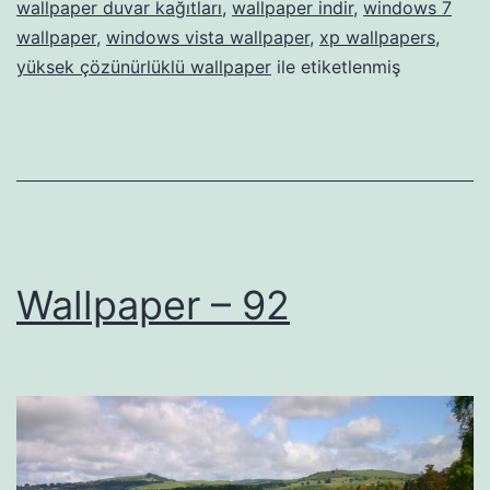
wallpaper duvar kağıtları
,
wallpaper indir
,
windows 7
wallpaper
,
windows vista wallpaper
,
xp wallpapers
,
yüksek çözünürlüklü wallpaper
ile etiketlenmiş
Wallpaper – 92