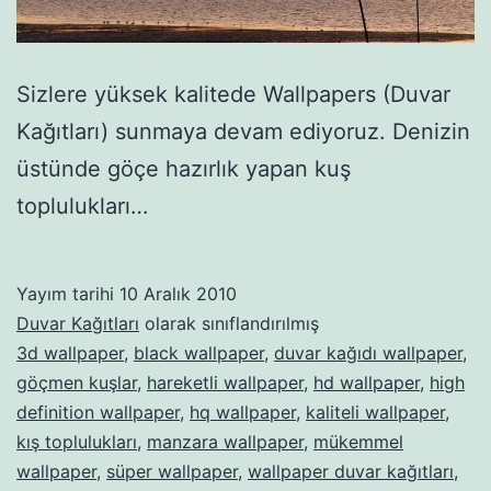
Sizlere yüksek kalitede Wallpapers (Duvar
Kağıtları) sunmaya devam ediyoruz. Denizin
üstünde göçe hazırlık yapan kuş
toplulukları…
Yayım tarihi
10 Aralık 2010
Duvar Kağıtları
olarak sınıflandırılmış
3d wallpaper
,
black wallpaper
,
duvar kağıdı wallpaper
,
göçmen kuşlar
,
hareketli wallpaper
,
hd wallpaper
,
high
definition wallpaper
,
hq wallpaper
,
kaliteli wallpaper
,
kış toplulukları
,
manzara wallpaper
,
mükemmel
wallpaper
,
süper wallpaper
,
wallpaper duvar kağıtları
,