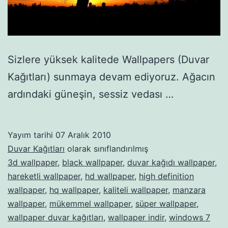
Sizlere yüksek kalitede Wallpapers (Duvar
Kağıtları) sunmaya devam ediyoruz. Ağacın
ardındaki güneşin, sessiz vedası …
Yayım tarihi
07 Aralık 2010
Duvar Kağıtları
olarak sınıflandırılmış
3d wallpaper
,
black wallpaper
,
duvar kağıdı wallpaper
,
hareketli wallpaper
,
hd wallpaper
,
high definition
wallpaper
,
hq wallpaper
,
kaliteli wallpaper
,
manzara
wallpaper
,
mükemmel wallpaper
,
süper wallpaper
,
wallpaper duvar kağıtları
,
wallpaper indir
,
windows 7