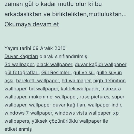
zaman gül o kadar mutlu olur ki bu
arkadasliktan ve birliktelikten,mutluluktan…
Wallpaper
Okumaya devam et
–
94
Yayım tarihi
09 Aralık 2010
Duvar Kağıtları
olarak sınıflandırılmış
3d wallpaper
,
black wallpaper
,
duvar kağıdı wallpaper
,
gül fotoğrafları
,
Gül Resimleri
,
gül ve su
,
gülle suyun
aşkı
,
hareketli wallpaper
,
hd wallpaper
,
high definition
wallpaper
,
hq wallpaper
,
kaliteli wallpaper
,
manzara
wallpaper
,
mükemmel wallpaper
,
rose pictures
,
süper
wallpaper
,
wallpaper duvar kağıtları
,
wallpaper indir
,
windows 7 wallpaper
,
windows vista wallpaper
,
xp
wallpapers
,
yüksek çözünürlüklü wallpaper
ile
etiketlenmiş