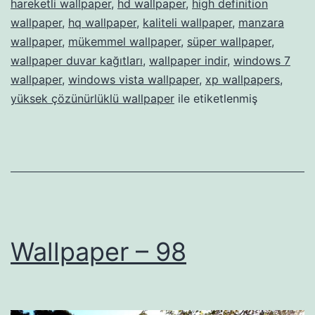
hareketli wallpaper
,
hd wallpaper
,
high definition
wallpaper
,
hq wallpaper
,
kaliteli wallpaper
,
manzara
wallpaper
,
mükemmel wallpaper
,
süper wallpaper
,
wallpaper duvar kağıtları
,
wallpaper indir
,
windows 7
wallpaper
,
windows vista wallpaper
,
xp wallpapers
,
yüksek çözünürlüklü wallpaper
ile etiketlenmiş
Wallpaper – 98