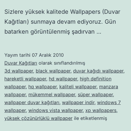
Sizlere yüksek kalitede Wallpapers (Duvar
Kağıtları) sunmaya devam ediyoruz. Gün
batarken görüntülenmiş şadırvan …
Yayım tarihi
07 Aralık 2010
Duvar Kağıtları
olarak sınıflandırılmış
3d wallpaper
,
black wallpaper
,
duvar kağıdı wallpaper
,
hareketli wallpaper
,
hd wallpaper
,
high definition
wallpaper
,
hq wallpaper
,
kaliteli wallpaper
,
manzara
wallpaper
,
mükemmel wallpaper
,
süper wallpaper
,
wallpaper duvar kağıtları
,
wallpaper indir
,
windows 7
wallpaper
,
windows vista wallpaper
,
xp wallpapers
,
yüksek çözünürlüklü wallpaper
ile etiketlenmiş