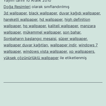
Yayım tarihi
10 Aralık 2010
Doğa Resimleri
olarak sınıflandırılmış
3d wallpaper
,
black wallpaper
,
duvar kağıdı wallpaper
,
hareketli wallpaper
,
hd wallpaper
,
high definition
wallpaper
,
hq wallpaper
,
kaliteli wallpaper
,
manzara
wallpaper
,
mükemmel wallpaper
,
son bahar
,
Sonbaharın başlangıç mesaisi
,
süper wallpaper
,
wallpaper duvar kağıtları
,
wallpaper indir
,
windows 7
wallpaper
,
windows vista wallpaper
,
xp wallpapers
,
yüksek çözünürlüklü wallpaper
ile etiketlenmiş