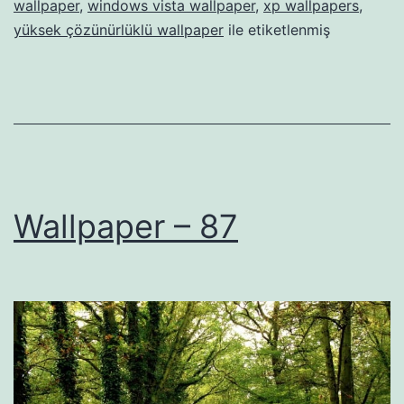
wallpaper
,
windows vista wallpaper
,
xp wallpapers
,
yüksek çözünürlüklü wallpaper
ile etiketlenmiş
Wallpaper – 87