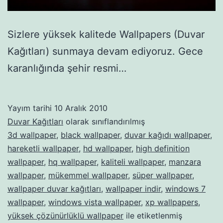
Sizlere yüksek kalitede Wallpapers (Duvar
Kağıtları) sunmaya devam ediyoruz. Gece
karanlığında şehir resmi…
Yayım tarihi
10 Aralık 2010
Duvar Kağıtları
olarak sınıflandırılmış
3d wallpaper
,
black wallpaper
,
duvar kağıdı wallpaper
,
hareketli wallpaper
,
hd wallpaper
,
high definition
wallpaper
,
hq wallpaper
,
kaliteli wallpaper
,
manzara
wallpaper
,
mükemmel wallpaper
,
süper wallpaper
,
wallpaper duvar kağıtları
,
wallpaper indir
,
windows 7
wallpaper
,
windows vista wallpaper
,
xp wallpapers
,
yüksek çözünürlüklü wallpaper
ile etiketlenmiş