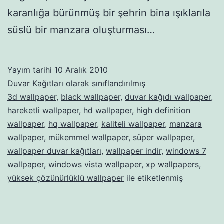
karanlığa bürünmüş bir şehrin bina ışıklarıla
süslü bir manzara oluşturması…
Yayım tarihi
10 Aralık 2010
Duvar Kağıtları
olarak sınıflandırılmış
3d wallpaper
,
black wallpaper
,
duvar kağıdı wallpaper
,
hareketli wallpaper
,
hd wallpaper
,
high definition
wallpaper
,
hq wallpaper
,
kaliteli wallpaper
,
manzara
wallpaper
,
mükemmel wallpaper
,
süper wallpaper
,
wallpaper duvar kağıtları
,
wallpaper indir
,
windows 7
wallpaper
,
windows vista wallpaper
,
xp wallpapers
,
yüksek çözünürlüklü wallpaper
ile etiketlenmiş