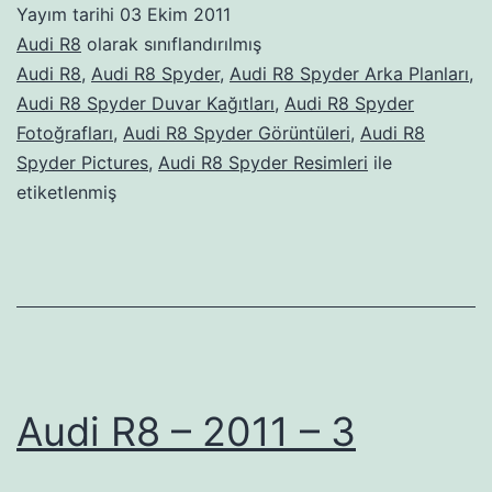
Yayım tarihi
03 Ekim 2011
Audi R8
olarak sınıflandırılmış
Audi R8
,
Audi R8 Spyder
,
Audi R8 Spyder Arka Planları
,
Audi R8 Spyder Duvar Kağıtları
,
Audi R8 Spyder
Fotoğrafları
,
Audi R8 Spyder Görüntüleri
,
Audi R8
Spyder Pictures
,
Audi R8 Spyder Resimleri
ile
etiketlenmiş
Audi R8 – 2011 – 3