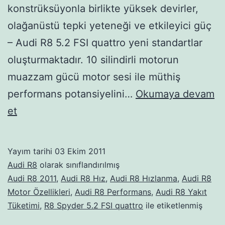
konstrüksüyonla birlikte yüksek devirler,
olağanüstü tepki yeteneği ve etkileyici güç
– Audi R8 5.2 FSI quattro yeni standartlar
oluşturmaktadır. 10 silindirli motorun
muazzam gücü motor sesi ile müthiş
performans potansiyelini…
Okumaya devam
Audi
et
R8
2011
Yayım tarihi
03 Ekim 2011
Audi R8
olarak sınıflandırılmış
Audi R8 2011
,
Audi R8 Hız
,
Audi R8 Hızlanma
,
Audi R8
Motor Özellikleri
,
Audi R8 Performans
,
Audi R8 Yakıt
Tüketimi
,
R8 Spyder 5.2 FSI quattro
ile etiketlenmiş