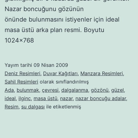
Nazar boncuğunu gözünün
önünde bulunmasını istiyenler için ideal
masa üstü arka plan resmi. Boyutu
1024×768
Yayım tarihi
09 Nisan 2009
Deniz Resimleri
,
Duvar Kağıtları
,
Manzara Resimleri
,
Sahil Resimleri
olarak sınıflandırılmış
Ada
,
bulunmak
,
çevresi
,
dalgalanma
,
gözönü
,
güzel
,
ideal
,
ilginc
,
masa üstü
,
nazar
,
nazar boncuğu adalar
,
Resim
,
su dalgası
ile etiketlenmiş