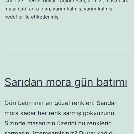
Charlize Theron
,
duvar kagidi resmi
,
kırmızı
,
masa üstü
,
masa üstü arka plan
,
yarim kalmis
,
yarim kalmis
hedefler
ile etiketlenmiş
Sarıdan mora gün batımı
Gün batımının en güzel renkleri. Sarıdan
mora kadar her renk sarmış gökyüzünü.
Sizinde masanızın üzerini bu renklerin
sarmasını istemezmisiniz? Duvar kağıdı