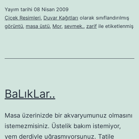
Yayım tarihi
08 Nisan 2009
Çiçek Resimleri
,
Duvar Kağıtları
olarak sınıflandırılmış
görüntü
,
masa üstü
,
Mor
,
sevmek.
,
zarif
ile etiketlenmiş
BaLıkLar..
Masa üzerinizde bir akvaryumunuz olmasını
istemezmisiniz. Üstelik bakım istemiyor,
yem derdiyle uğraşmıyorsunuz. Tatile