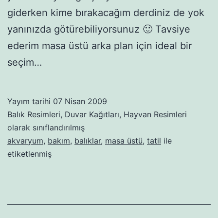
giderken kime bırakacağım derdiniz de yok
yanınızda götürebiliyorsunuz 🙂 Tavsiye
ederim masa üstü arka plan için ideal bir
seçim…
Yayım tarihi
07 Nisan 2009
Balık Resimleri
,
Duvar Kağıtları
,
Hayvan Resimleri
olarak sınıflandırılmış
akvaryum
,
bakım
,
balıklar
,
masa üstü
,
tatil
ile
etiketlenmiş