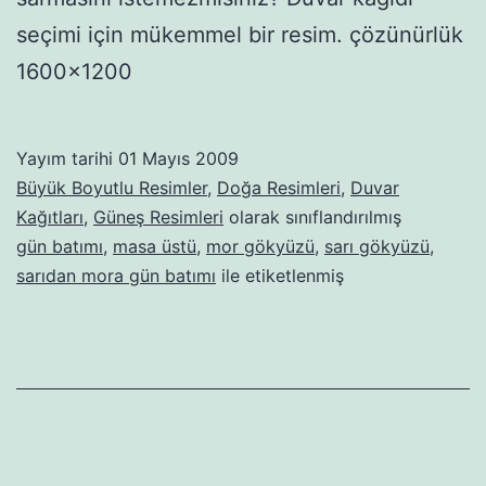
seçimi için mükemmel bir resim. çözünürlük
1600×1200
Yayım tarihi
01 Mayıs 2009
Büyük Boyutlu Resimler
,
Doğa Resimleri
,
Duvar
Kağıtları
,
Güneş Resimleri
olarak sınıflandırılmış
gün batımı
,
masa üstü
,
mor gökyüzü
,
sarı gökyüzü
,
sarıdan mora gün batımı
ile etiketlenmiş