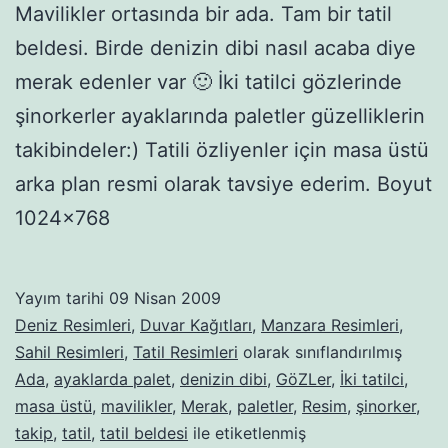
Mavilikler ortasında bir ada. Tam bir tatil
beldesi. Birde denizin dibi nasıl acaba diye
merak edenler var 🙂 İki tatilci gözlerinde
şinorkerler ayaklarında paletler güzelliklerin
takibindeler:) Tatili özliyenler için masa üstü
arka plan resmi olarak tavsiye ederim. Boyut
1024×768
Yayım tarihi
09 Nisan 2009
Deniz Resimleri
,
Duvar Kağıtları
,
Manzara Resimleri
,
Sahil Resimleri
,
Tatil Resimleri
olarak sınıflandırılmış
Ada
,
ayaklarda palet
,
denizin dibi
,
GöZLer
,
İki tatilci
,
masa üstü
,
mavilikler
,
Merak
,
paletler
,
Resim
,
şinorker
,
takip
,
tatil
,
tatil beldesi
ile etiketlenmiş