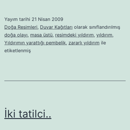
ve
Yıldırım-
Yayım tarihi
21 Nisan 2009
03
Doğa Resimleri
,
Duvar Kağıtları
olarak sınıflandırılmış
doğa olayı
,
masa üstü
,
resimdeki yıldırım
,
yıldırım
,
Yıldırımın yarattığı pembelik
,
zararlı yıldırım
ile
etiketlenmiş
İki tatilci..