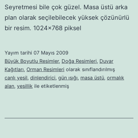
Seyretmesi bile çok güzel. Masa üstü arka
plan olarak seçilebilecek yüksek çözünürlü
bir resim. 1024×768 piksel
Yayım tarihi
07 Mayıs 2009
Büyük Boyutlu Resimler
,
Doğa Resimleri
,
Duvar
Kağıtları
,
Orman Resimleri
olarak sınıflandırılmış
canlı yeşil
,
dinlendirici
,
gün ışığı
,
masa üstü
,
ormalık
alan
,
yeşillik
ile etiketlenmiş