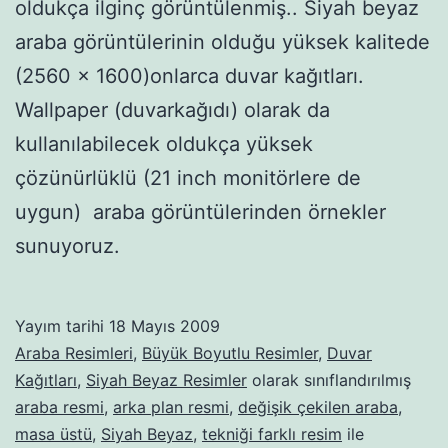
oldukça ilginç görüntülenmiş.. Siyah beyaz
araba görüntülerinin olduğu yüksek kalitede
(2560 x 1600)onlarca duvar kağıtları.
Wallpaper (duvarkağıdı) olarak da
kullanılabilecek oldukça yüksek
çözünürlüklü (21 inch monitörlere de
uygun) araba görüntülerinden örnekler
sunuyoruz.
Yayım tarihi
18 Mayıs 2009
Araba Resimleri
,
Büyük Boyutlu Resimler
,
Duvar
Kağıtları
,
Siyah Beyaz Resimler
olarak sınıflandırılmış
araba resmi
,
arka plan resmi
,
değişik çekilen araba
,
masa üstü
,
Siyah Beyaz
,
tekniği farklı resim
ile