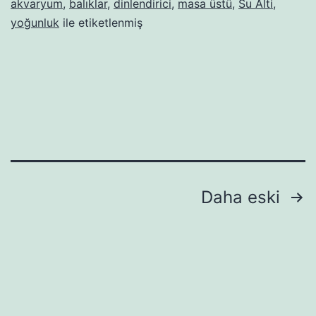
akvaryum
,
balıklar
,
dinlendirici
,
masa üstü
,
Su Alti
,
yoğunluk
ile etiketlenmiş
Yazı
Daha eski
sayfalaması