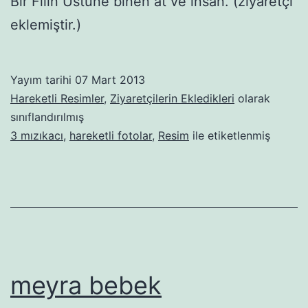
Bir Filin Üstüne binen at ve insan. (ziyaretçi
eklemiştir.)
Yayım tarihi
07 Mart 2013
Hareketli Resimler
,
Ziyaretçilerin Ekledikleri
olarak
sınıflandırılmış
3 mızıkacı
,
hareketli fotolar
,
Resim
ile etiketlenmiş
meyra bebek