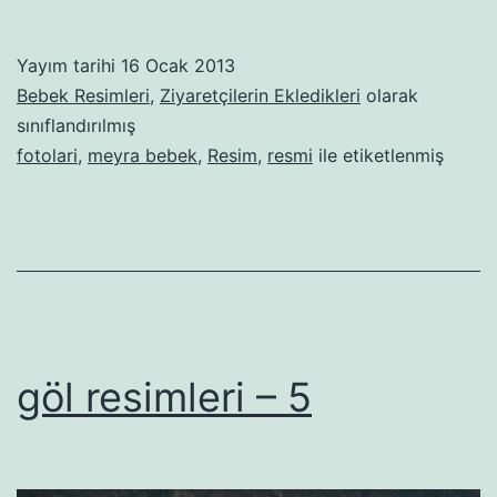
Yayım tarihi
16 Ocak 2013
Bebek Resimleri
,
Ziyaretçilerin Ekledikleri
olarak
sınıflandırılmış
fotolari
,
meyra bebek
,
Resim
,
resmi
ile etiketlenmiş
göl resimleri – 5