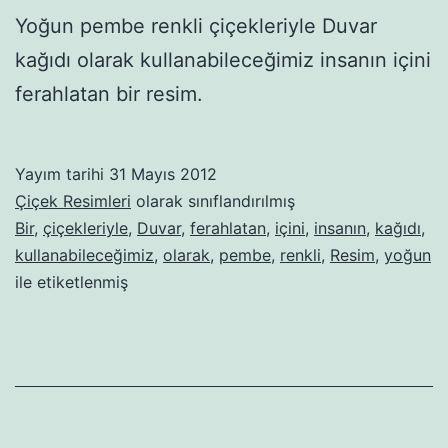
Yoğun pembe renkli çiçekleriyle Duvar
kağıdı olarak kullanabileceğimiz insanın içini
ferahlatan bir resim.
Yayım tarihi
31 Mayıs 2012
Çiçek Resimleri
olarak sınıflandırılmış
Bir
,
çiçekleriyle
,
Duvar
,
ferahlatan
,
içini
,
insanın
,
kağıdı
,
kullanabileceğimiz
,
olarak
,
pembe
,
renkli
,
Resim
,
yoğun
ile etiketlenmiş