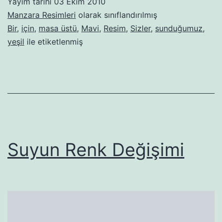
Yayım tarihi
03 Ekim 2010
Manzara Resimleri
olarak sınıflandırılmış
Bir
,
için
,
masa üstü
,
Mavi
,
Resim
,
Sizler
,
sunduğumuz
,
yeşil
ile etiketlenmiş
Suyun Renk Değişimi