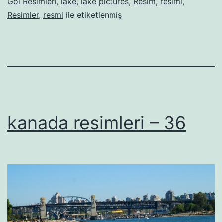
Göl Resimleri
,
lake
,
lake pictures
,
Resim
,
resimi
,
Resimler
,
resmi
ile etiketlenmiş
kanada resimleri – 36