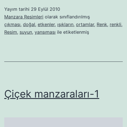
Yayım tarihi
29 Eylül 2010
Manzara Resimleri
olarak sınıflandırılmış
çıkması
,
doğal
,
etkenler
,
ışıkların
,
ortamlar
,
Renk
,
renkli
,
Resim
,
suyun
,
yansıması
ile etiketlenmiş
Çiçek manzaraları-1