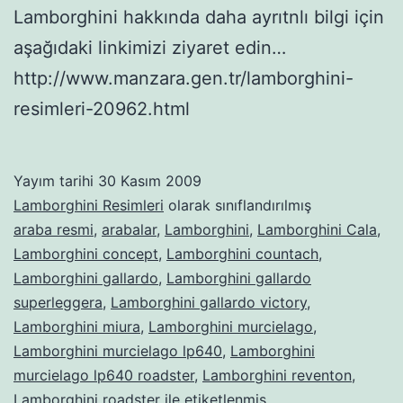
Lamborghini hakkında daha ayrıtnlı bilgi için
aşağıdaki linkimizi ziyaret edin…
http://www.manzara.gen.tr/lamborghini-
resimleri-20962.html
Yayım tarihi
30 Kasım 2009
Lamborghini Resimleri
olarak sınıflandırılmış
araba resmi
,
arabalar
,
Lamborghini
,
Lamborghini Cala
,
Lamborghini concept
,
Lamborghini countach
,
Lamborghini gallardo
,
Lamborghini gallardo
superleggera
,
Lamborghini gallardo victory
,
Lamborghini miura
,
Lamborghini murcielago
,
Lamborghini murcielago lp640
,
Lamborghini
murcielago lp640 roadster
,
Lamborghini reventon
,
Lamborghini roadster
ile etiketlenmiş