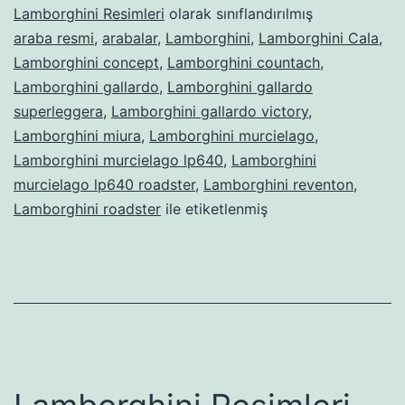
Lamborghini Resimleri
olarak sınıflandırılmış
araba resmi
,
arabalar
,
Lamborghini
,
Lamborghini Cala
,
Lamborghini concept
,
Lamborghini countach
,
Lamborghini gallardo
,
Lamborghini gallardo
superleggera
,
Lamborghini gallardo victory
,
Lamborghini miura
,
Lamborghini murcielago
,
Lamborghini murcielago lp640
,
Lamborghini
murcielago lp640 roadster
,
Lamborghini reventon
,
Lamborghini roadster
ile etiketlenmiş