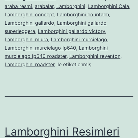
araba resmi
,
arabalar
,
Lamborghini
,
Lamborghini Cala
,
Lamborghini concept
,
Lamborghini countach
,
Lamborghini gallardo
,
Lamborghini gallardo
superleggera
,
Lamborghini gallardo victory
,
Lamborghini miura
,
Lamborghini murcielago
,
Lamborghini murcielago lp640
,
Lamborghini
murcielago lp640 roadster
,
Lamborghini reventon
,
Lamborghini roadster
ile etiketlenmiş
Lamborghini Resimleri