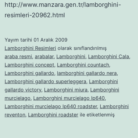
http://www.manzara.gen.tr/lamborghini-
resimleri-20962.html
Yayım tarihi
01 Aralık 2009
Lamborghini Resimleri
olarak sınıflandırılmış
araba resmi
,
arabalar
,
Lamborghini
,
Lamborghini Cala
,
Lamborghini concept
,
Lamborghini countach
,
Lamborghini gallardo
,
lamborghini gallardo nera
,
Lamborghini gallardo superleggera
,
Lamborghini
gallardo victory
,
Lamborghini miura
,
Lamborghini
murcielago
,
Lamborghini murcielago lp640
,
Lamborghini murcielago lp640 roadster
,
Lamborghini
reventon
,
Lamborghini roadster
ile etiketlenmiş