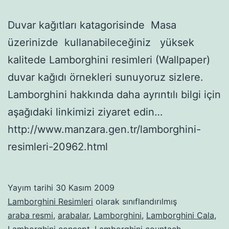
Duvar kağıtları katagorisinde Masa
üzerinizde kullanabileceğiniz yüksek
kalitede Lamborghini resimleri (Wallpaper)
duvar kağıdı örnekleri sunuyoruz sizlere.
Lamborghini hakkında daha ayrıntılı bilgi için
aşağıdaki linkimizi ziyaret edin…
http://www.manzara.gen.tr/lamborghini-
resimleri-20962.html
Yayım tarihi
30 Kasım 2009
Lamborghini Resimleri
olarak sınıflandırılmış
araba resmi
,
arabalar
,
Lamborghini
,
Lamborghini Cala
,
Lamborghini concept
,
Lamborghini countach
,