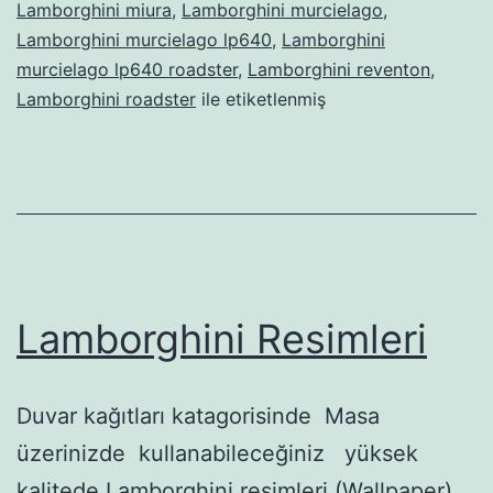
Lamborghini miura
,
Lamborghini murcielago
,
Lamborghini murcielago lp640
,
Lamborghini
murcielago lp640 roadster
,
Lamborghini reventon
,
Lamborghini roadster
ile etiketlenmiş
Lamborghini Resimleri
Duvar kağıtları katagorisinde Masa
üzerinizde kullanabileceğiniz yüksek
kalitede Lamborghini resimleri (Wallpaper)