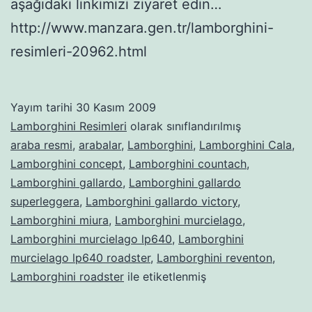
aşağıdaki linkimizi ziyaret edin…
http://www.manzara.gen.tr/lamborghini-
resimleri-20962.html
Yayım tarihi
30 Kasım 2009
Lamborghini Resimleri
olarak sınıflandırılmış
araba resmi
,
arabalar
,
Lamborghini
,
Lamborghini Cala
,
Lamborghini concept
,
Lamborghini countach
,
Lamborghini gallardo
,
Lamborghini gallardo
superleggera
,
Lamborghini gallardo victory
,
Lamborghini miura
,
Lamborghini murcielago
,
Lamborghini murcielago lp640
,
Lamborghini
murcielago lp640 roadster
,
Lamborghini reventon
,
Lamborghini roadster
ile etiketlenmiş