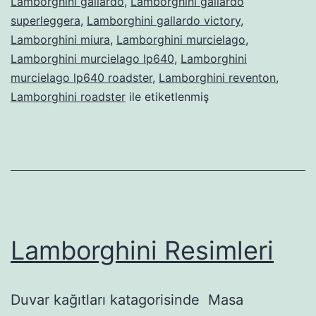
Lamborghini gallardo
,
Lamborghini gallardo
superleggera
,
Lamborghini gallardo victory
,
Lamborghini miura
,
Lamborghini murcielago
,
Lamborghini murcielago lp640
,
Lamborghini
murcielago lp640 roadster
,
Lamborghini reventon
,
Lamborghini roadster
ile etiketlenmiş
Lamborghini Resimleri
Duvar kağıtları katagorisinde Masa