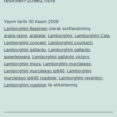
resimleri-20962.html
Yayım tarihi
30 Kasım 2009
Lamborghini Resimleri
olarak sınıflandırılmış
araba resmi
,
arabalar
,
Lamborghini
,
Lamborghini Cala
,
Lamborghini concept
,
Lamborghini countach
,
Lamborghini gallardo
,
Lamborghini gallardo
superleggera
,
Lamborghini gallardo victory
,
Lamborghini miura
,
Lamborghini murcielago
,
Lamborghini murcielago lp640
,
Lamborghini
murcielago lp640 roadster
,
Lamborghini reventon
,
Lamborghini roadster
ile etiketlenmiş