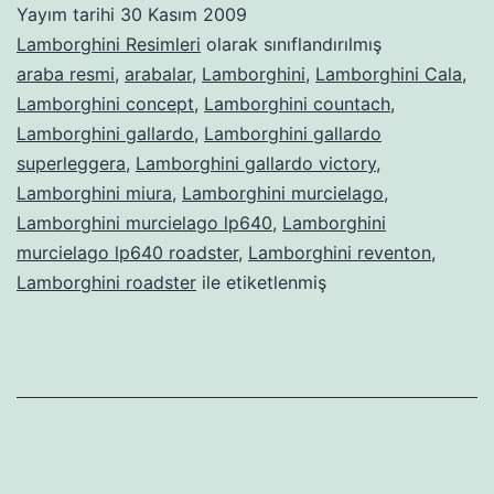
Yayım tarihi
30 Kasım 2009
Lamborghini Resimleri
olarak sınıflandırılmış
araba resmi
,
arabalar
,
Lamborghini
,
Lamborghini Cala
,
Lamborghini concept
,
Lamborghini countach
,
Lamborghini gallardo
,
Lamborghini gallardo
superleggera
,
Lamborghini gallardo victory
,
Lamborghini miura
,
Lamborghini murcielago
,
Lamborghini murcielago lp640
,
Lamborghini
murcielago lp640 roadster
,
Lamborghini reventon
,
Lamborghini roadster
ile etiketlenmiş