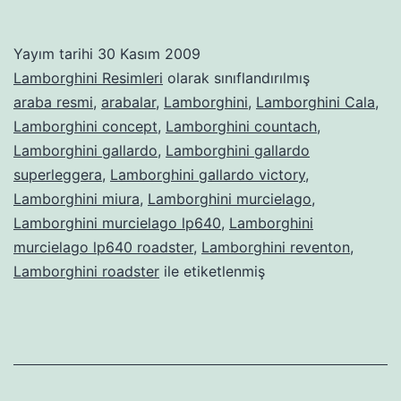
Yayım tarihi
30 Kasım 2009
Lamborghini Resimleri
olarak sınıflandırılmış
araba resmi
,
arabalar
,
Lamborghini
,
Lamborghini Cala
,
Lamborghini concept
,
Lamborghini countach
,
Lamborghini gallardo
,
Lamborghini gallardo
superleggera
,
Lamborghini gallardo victory
,
Lamborghini miura
,
Lamborghini murcielago
,
Lamborghini murcielago lp640
,
Lamborghini
murcielago lp640 roadster
,
Lamborghini reventon
,
Lamborghini roadster
ile etiketlenmiş