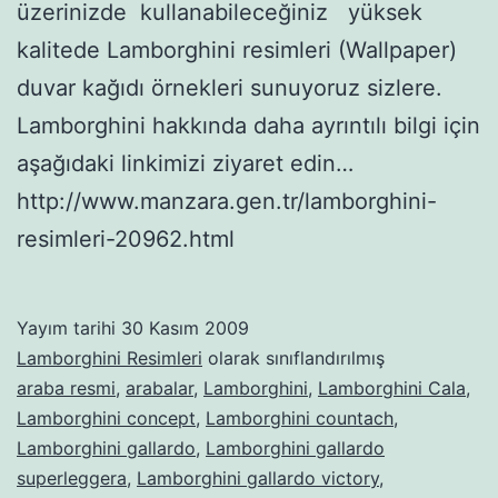
üzerinizde kullanabileceğiniz yüksek
kalitede Lamborghini resimleri (Wallpaper)
duvar kağıdı örnekleri sunuyoruz sizlere.
Lamborghini hakkında daha ayrıntılı bilgi için
aşağıdaki linkimizi ziyaret edin…
http://www.manzara.gen.tr/lamborghini-
resimleri-20962.html
Yayım tarihi
30 Kasım 2009
Lamborghini Resimleri
olarak sınıflandırılmış
araba resmi
,
arabalar
,
Lamborghini
,
Lamborghini Cala
,
Lamborghini concept
,
Lamborghini countach
,
Lamborghini gallardo
,
Lamborghini gallardo
superleggera
,
Lamborghini gallardo victory
,