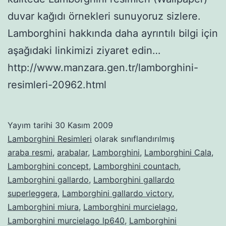
duvar kağıdı örnekleri sunuyoruz sizlere.
Lamborghini hakkında daha ayrıntılı bilgi için
aşağıdaki linkimizi ziyaret edin…
http://www.manzara.gen.tr/lamborghini-
resimleri-20962.html
Yayım tarihi
30 Kasım 2009
Lamborghini Resimleri
olarak sınıflandırılmış
araba resmi
,
arabalar
,
Lamborghini
,
Lamborghini Cala
,
Lamborghini concept
,
Lamborghini countach
,
Lamborghini gallardo
,
Lamborghini gallardo
superleggera
,
Lamborghini gallardo victory
,
Lamborghini miura
,
Lamborghini murcielago
,
Lamborghini murcielago lp640
,
Lamborghini