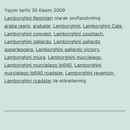
Yayım tarihi
30 Kasım 2009
Lamborghini Resimleri
olarak sınıflandırılmış
araba resmi
,
arabalar
,
Lamborghini
,
Lamborghini Cala
,
Lamborghini concept
,
Lamborghini countach
,
Lamborghini gallardo
,
Lamborghini gallardo
superleggera
,
Lamborghini gallardo victory
,
Lamborghini miura
,
Lamborghini murcielago
,
Lamborghini murcielago lp640
,
Lamborghini
murcielago lp640 roadster
,
Lamborghini reventon
,
Lamborghini roadster
ile etiketlenmiş