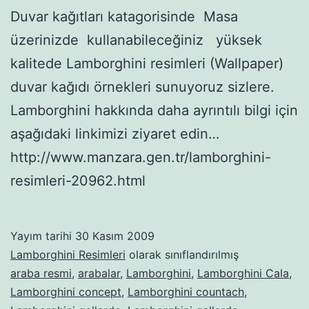
Duvar kağıtları katagorisinde Masa
üzerinizde kullanabileceğiniz yüksek
kalitede Lamborghini resimleri (Wallpaper)
duvar kağıdı örnekleri sunuyoruz sizlere.
Lamborghini hakkında daha ayrıntılı bilgi için
aşağıdaki linkimizi ziyaret edin…
http://www.manzara.gen.tr/lamborghini-
resimleri-20962.html
Yayım tarihi
30 Kasım 2009
Lamborghini Resimleri
olarak sınıflandırılmış
araba resmi
,
arabalar
,
Lamborghini
,
Lamborghini Cala
,
Lamborghini concept
,
Lamborghini countach
,