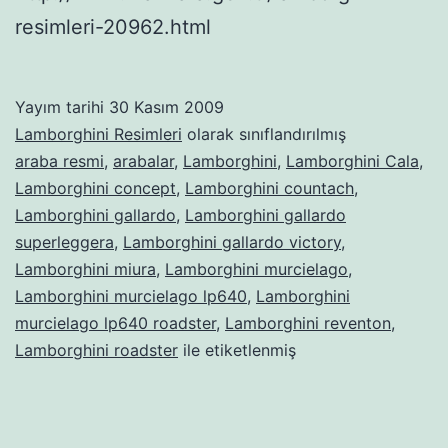
resimleri-20962.html
Yayım tarihi
30 Kasım 2009
Lamborghini Resimleri
olarak sınıflandırılmış
araba resmi
,
arabalar
,
Lamborghini
,
Lamborghini Cala
,
Lamborghini concept
,
Lamborghini countach
,
Lamborghini gallardo
,
Lamborghini gallardo
superleggera
,
Lamborghini gallardo victory
,
Lamborghini miura
,
Lamborghini murcielago
,
Lamborghini murcielago lp640
,
Lamborghini
murcielago lp640 roadster
,
Lamborghini reventon
,
Lamborghini roadster
ile etiketlenmiş