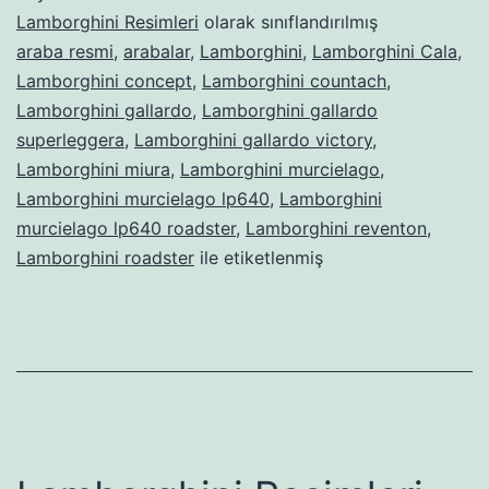
Lamborghini Resimleri
olarak sınıflandırılmış
araba resmi
,
arabalar
,
Lamborghini
,
Lamborghini Cala
,
Lamborghini concept
,
Lamborghini countach
,
Lamborghini gallardo
,
Lamborghini gallardo
superleggera
,
Lamborghini gallardo victory
,
Lamborghini miura
,
Lamborghini murcielago
,
Lamborghini murcielago lp640
,
Lamborghini
murcielago lp640 roadster
,
Lamborghini reventon
,
Lamborghini roadster
ile etiketlenmiş