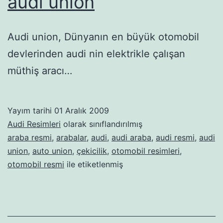
audi union
Audi union, Dünyanın en büyük otomobil
devlerinden audi nin elektrikle çalışan
müthiş aracı…
Yayım tarihi
01 Aralık 2009
Audi Resimleri
olarak sınıflandırılmış
araba resmi
,
arabalar
,
audi
,
audi araba
,
audi resmi
,
audi
union
,
auto union
,
çekicilik
,
otomobil resimleri
,
otomobil resmi
ile etiketlenmiş