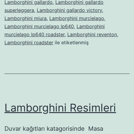
Lamborghini gallardo
,
Lamborghini gallardo
superleggera
,
Lamborghini gallardo victory
,
Lamborghini miura
,
Lamborghini murcielago
,
Lamborghini murcielago lp640
,
Lamborghini
murcielago lp640 roadster
,
Lamborghini reventon
,
Lamborghini roadster
ile etiketlenmiş
Lamborghini Resimleri
Duvar kağıtları katagorisinde Masa