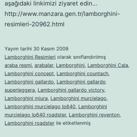
aşağıdaki linkimizi ziyaret edin…
http://www.manzara.gen.tr/lamborghini-
resimleri-20962.html
Yayım tarihi
30 Kasım 2009
Lamborghini Resimleri
olarak sınıflandırılmış
araba resmi
,
arabalar
,
Lamborghini
,
Lamborghini Cala
,
Lamborghini concept
,
Lamborghini countach
,
Lamborghini gallardo
,
Lamborghini gallardo
superleggera
,
Lamborghini gallardo victory
,
Lamborghini miura
,
Lamborghini murcielago
,
Lamborghini murcielago lp640
,
Lamborghini
murcielago lp640 roadster
,
Lamborghini reventon
,
Lamborghini roadster
ile etiketlenmiş