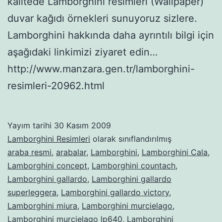
kalitede Lamborghini resimleri (Wallpaper)
duvar kağıdı örnekleri sunuyoruz sizlere.
Lamborghini hakkında daha ayrıntılı bilgi için
aşağıdaki linkimizi ziyaret edin…
http://www.manzara.gen.tr/lamborghini-
resimleri-20962.html
Yayım tarihi
30 Kasım 2009
Lamborghini Resimleri
olarak sınıflandırılmış
araba resmi
,
arabalar
,
Lamborghini
,
Lamborghini Cala
,
Lamborghini concept
,
Lamborghini countach
,
Lamborghini gallardo
,
Lamborghini gallardo
superleggera
,
Lamborghini gallardo victory
,
Lamborghini miura
,
Lamborghini murcielago
,
Lamborghini murcielago lp640
,
Lamborghini