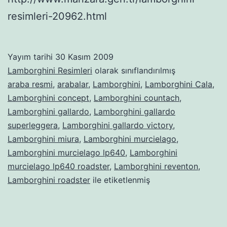
resimleri-20962.html
Yayım tarihi
30 Kasım 2009
Lamborghini Resimleri
olarak sınıflandırılmış
araba resmi
,
arabalar
,
Lamborghini
,
Lamborghini Cala
,
Lamborghini concept
,
Lamborghini countach
,
Lamborghini gallardo
,
Lamborghini gallardo
superleggera
,
Lamborghini gallardo victory
,
Lamborghini miura
,
Lamborghini murcielago
,
Lamborghini murcielago lp640
,
Lamborghini
murcielago lp640 roadster
,
Lamborghini reventon
,
Lamborghini roadster
ile etiketlenmiş