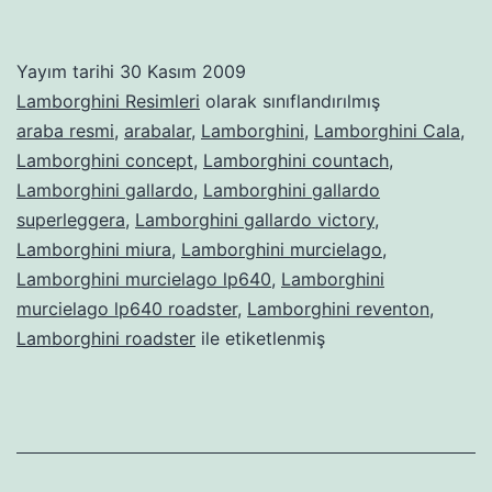
Yayım tarihi
30 Kasım 2009
Lamborghini Resimleri
olarak sınıflandırılmış
araba resmi
,
arabalar
,
Lamborghini
,
Lamborghini Cala
,
Lamborghini concept
,
Lamborghini countach
,
Lamborghini gallardo
,
Lamborghini gallardo
superleggera
,
Lamborghini gallardo victory
,
Lamborghini miura
,
Lamborghini murcielago
,
Lamborghini murcielago lp640
,
Lamborghini
murcielago lp640 roadster
,
Lamborghini reventon
,
Lamborghini roadster
ile etiketlenmiş