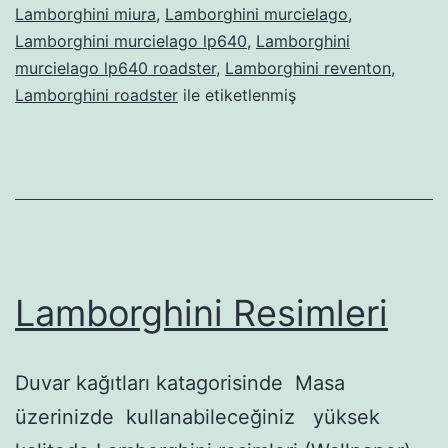
Lamborghini miura
,
Lamborghini murcielago
,
Lamborghini murcielago lp640
,
Lamborghini
murcielago lp640 roadster
,
Lamborghini reventon
,
Lamborghini roadster
ile etiketlenmiş
Lamborghini Resimleri
Duvar kağıtları katagorisinde Masa
üzerinizde kullanabileceğiniz yüksek