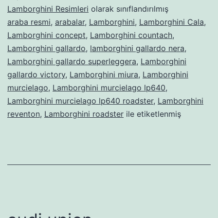
Lamborghini Resimleri
olarak sınıflandırılmış
araba resmi
,
arabalar
,
Lamborghini
,
Lamborghini Cala
,
Lamborghini concept
,
Lamborghini countach
,
Lamborghini gallardo
,
lamborghini gallardo nera
,
Lamborghini gallardo superleggera
,
Lamborghini
gallardo victory
,
Lamborghini miura
,
Lamborghini
murcielago
,
Lamborghini murcielago lp640
,
Lamborghini murcielago lp640 roadster
,
Lamborghini
reventon
,
Lamborghini roadster
ile etiketlenmiş