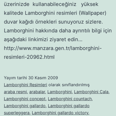
üzerinizde kullanabileceğiniz yüksek
kalitede Lamborghini resimleri (Wallpaper)
duvar kağıdı örnekleri sunuyoruz sizlere.
Lamborghini hakkında daha ayrıntılı bilgi için
aşağıdaki linkimizi ziyaret edin…
http://www.manzara.gen.tr/lamborghini-
resimleri-20962.html
Yayım tarihi
30 Kasım 2009
Lamborghini Resimleri
olarak sınıflandırılmış
araba resmi
,
arabalar
,
Lamborghini
,
Lamborghini Cala
,
Lamborghini concept
,
Lamborghini countach
,
Lamborghini gallardo
,
Lamborghini gallardo
superleggera
,
Lamborghini gallardo victory
,