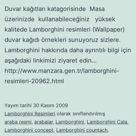
Duvar kağıtları katagorisinde Masa
üzerinizde kullanabileceğiniz yüksek
kalitede Lamborghini resimleri (Wallpaper)
duvar kağıdı örnekleri sunuyoruz sizlere.
Lamborghini hakkında daha ayrıntılı bilgi için
aşağıdaki linkimizi ziyaret edin…
http://www.manzara.gen.tr/lamborghini-
resimleri-20962.html
Yayım tarihi
30 Kasım 2009
Lamborghini Resimleri
olarak sınıflandırılmış
araba resmi
,
arabalar
,
Lamborghini
,
Lamborghini Cala
,
Lamborghini concept
,
Lamborghini countach
,