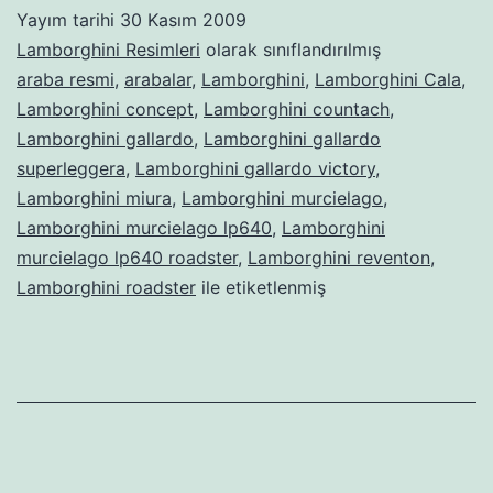
Yayım tarihi
30 Kasım 2009
Lamborghini Resimleri
olarak sınıflandırılmış
araba resmi
,
arabalar
,
Lamborghini
,
Lamborghini Cala
,
Lamborghini concept
,
Lamborghini countach
,
Lamborghini gallardo
,
Lamborghini gallardo
superleggera
,
Lamborghini gallardo victory
,
Lamborghini miura
,
Lamborghini murcielago
,
Lamborghini murcielago lp640
,
Lamborghini
murcielago lp640 roadster
,
Lamborghini reventon
,
Lamborghini roadster
ile etiketlenmiş