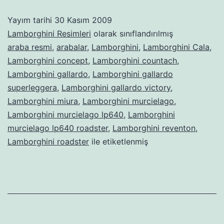
Yayım tarihi
30 Kasım 2009
Lamborghini Resimleri
olarak sınıflandırılmış
araba resmi
,
arabalar
,
Lamborghini
,
Lamborghini Cala
,
Lamborghini concept
,
Lamborghini countach
,
Lamborghini gallardo
,
Lamborghini gallardo
superleggera
,
Lamborghini gallardo victory
,
Lamborghini miura
,
Lamborghini murcielago
,
Lamborghini murcielago lp640
,
Lamborghini
murcielago lp640 roadster
,
Lamborghini reventon
,
Lamborghini roadster
ile etiketlenmiş