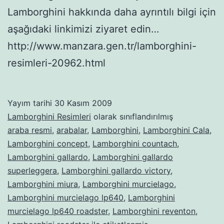
Lamborghini hakkında daha ayrıntılı bilgi için
aşağıdaki linkimizi ziyaret edin…
http://www.manzara.gen.tr/lamborghini-
resimleri-20962.html
Yayım tarihi
30 Kasım 2009
Lamborghini Resimleri
olarak sınıflandırılmış
araba resmi
,
arabalar
,
Lamborghini
,
Lamborghini Cala
,
Lamborghini concept
,
Lamborghini countach
,
Lamborghini gallardo
,
Lamborghini gallardo
superleggera
,
Lamborghini gallardo victory
,
Lamborghini miura
,
Lamborghini murcielago
,
Lamborghini murcielago lp640
,
Lamborghini
murcielago lp640 roadster
,
Lamborghini reventon
,