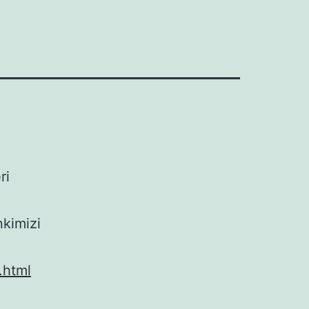
ri
nkimizi
.html