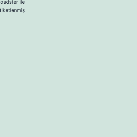
roadster
ile
tiketlenmiş