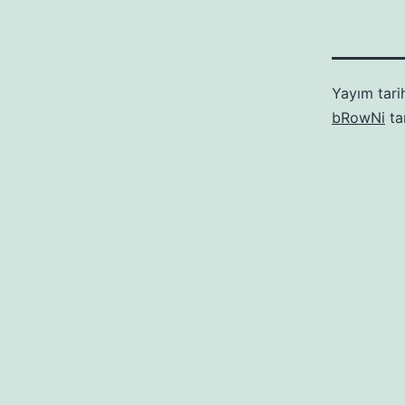
Yayım tari
bRowNi
ta