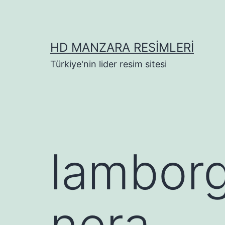
İçeriğe
geç
HD MANZARA RESIMLERI
Türkiye'nin lider resim sitesi
lamborg
nera