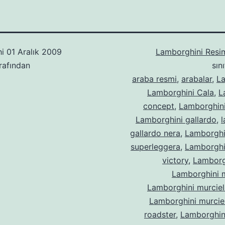
hi
01 Aralık 2009
Lamborghini Resim
rafından
sın
araba resmi
,
arabalar
,
L
Lamborghini Cala
,
L
concept
,
Lamborghin
Lamborghini gallardo
,
gallardo nera
,
Lamborghi
superleggera
,
Lamborghi
victory
,
Lamborg
Lamborghini 
Lamborghini murcie
Lamborghini murcie
roadster
,
Lamborghin