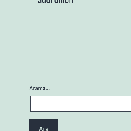
audi union
gezinmesi
Arama…