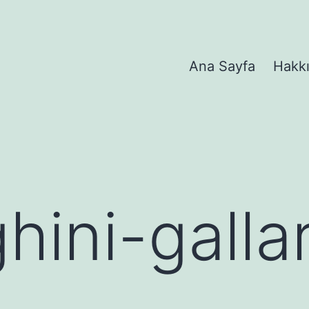
Ana Sayfa
Hakk
hini-galla