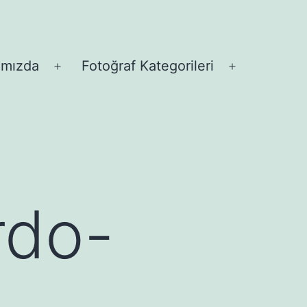
ımızda
Fotoğraf Kategorileri
Menüyü
Menüyü
aç
aç
rdo-