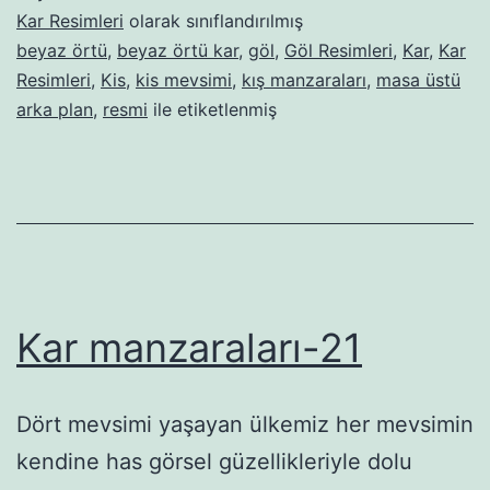
Kar Resimleri
olarak sınıflandırılmış
beyaz örtü
,
beyaz örtü kar
,
göl
,
Göl Resimleri
,
Kar
,
Kar
Resimleri
,
Kis
,
kis mevsimi
,
kış manzaraları
,
masa üstü
arka plan
,
resmi
ile etiketlenmiş
Kar manzaraları-21
Dört mevsimi yaşayan ülkemiz her mevsimin
kendine has görsel güzellikleriyle dolu