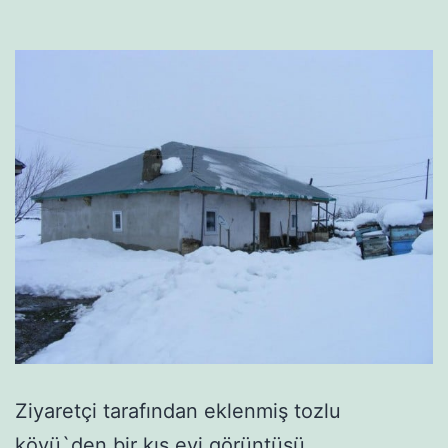
Ziyaretçi tarafından eklenmiş tozlu
köyü`den bir kış evi görüntüsü…