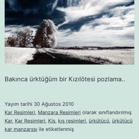
Bakınca ürktüğüm bir Kızılötesi pozlama..
Yayım tarihi
30 Ağustos 2010
Kar Resimleri
,
Manzara Resimleri
olarak sınıflandırılmış
Kar
,
Kar Resimleri
,
Kis
,
kış resimleri
,
ürkütücü
,
ürkütücü
kar manzarssı
ile etiketlenmiş