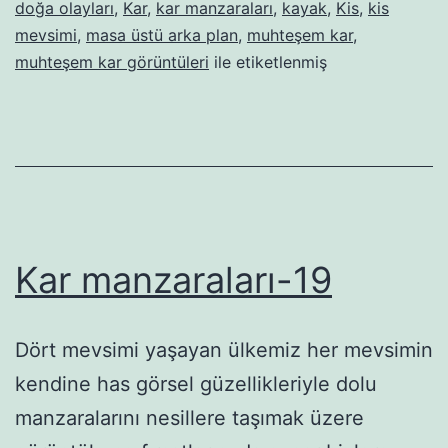
doğa olayları
,
Kar
,
kar manzaraları
,
kayak
,
Kis
,
kis
mevsimi
,
masa üstü arka plan
,
muhteşem kar
,
muhteşem kar görüntüleri
ile etiketlenmiş
Kar manzaraları-19
Dört mevsimi yaşayan ülkemiz her mevsimin
kendine has görsel güzellikleriyle dolu
manzaralarını nesillere taşımak üzere