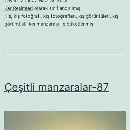
Yayım tarihi
07 Haziran 2012
Kar Resimleri
olarak sınıflandırılmış
Kis
,
kış fotoğrafı
,
kış fotoğrafları
,
kış görüntüleri
,
kış
görüntüsü
,
kış manzarası
ile etiketlenmiş
Çeşitli manzaralar-87