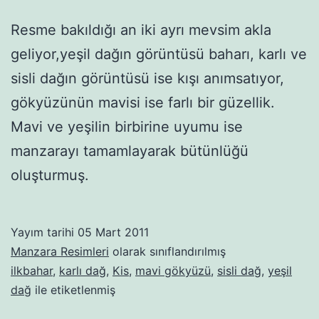
Resme bakıldığı an iki ayrı mevsim akla
geliyor,yeşil dağın görüntüsü baharı, karlı ve
sisli dağın görüntüsü ise kışı anımsatıyor,
gökyüzünün mavisi ise farlı bir güzellik.
Mavi ve yeşilin birbirine uyumu ise
manzarayı tamamlayarak bütünlüğü
oluşturmuş.
Yayım tarihi
05 Mart 2011
Manzara Resimleri
olarak sınıflandırılmış
ilkbahar
,
karlı dağ
,
Kis
,
mavi gökyüzü
,
sisli dağ
,
yeşil
dağ
ile etiketlenmiş