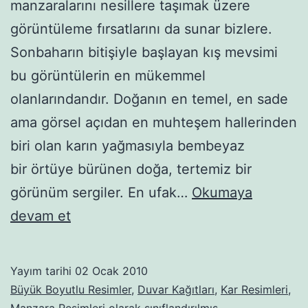
manzaralarını nesillere taşımak üzere
görüntüleme fırsatlarını da sunar bizlere.
Sonbaharın bitişiyle başlayan kış mevsimi
bu görüntülerin en mükemmel
olanlarındandır. Doğanın en temel, en sade
ama görsel açıdan en muhteşem hallerinden
biri olan karın yağmasıyla bembeyaz
bir örtüye bürünen doğa, tertemiz bir
görünüm sergiler. En ufak…
Okumaya
Kar
devam et
manzaraları-21
Yayım tarihi
02 Ocak 2010
Büyük Boyutlu Resimler
,
Duvar Kağıtları
,
Kar Resimleri
,
Manzara Resimleri
olarak sınıflandırılmış