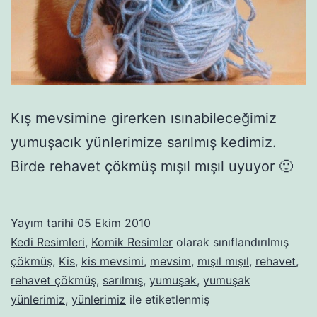
Kış mevsimine girerken ısınabileceğimiz
yumuşacık yünlerimize sarılmış kedimiz.
Birde rehavet çökmüş mışıl mışıl uyuyor 🙂
Yayım tarihi
05 Ekim 2010
Kedi Resimleri
,
Komik Resimler
olarak sınıflandırılmış
çökmüş
,
Kis
,
kis mevsimi
,
mevsim
,
mışıl mışıl
,
rehavet
,
rehavet çökmüş
,
sarılmış
,
yumuşak
,
yumuşak
yünlerimiz
,
yünlerimiz
ile etiketlenmiş