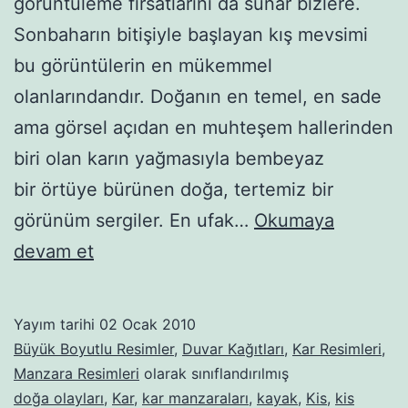
görüntüleme fırsatlarını da sunar bizlere.
Sonbaharın bitişiyle başlayan kış mevsimi
bu görüntülerin en mükemmel
olanlarındandır. Doğanın en temel, en sade
ama görsel açıdan en muhteşem hallerinden
biri olan karın yağmasıyla bembeyaz
bir örtüye bürünen doğa, tertemiz bir
görünüm sergiler. En ufak…
Okumaya
Kar
devam et
manzaraları-19
Yayım tarihi
02 Ocak 2010
Büyük Boyutlu Resimler
,
Duvar Kağıtları
,
Kar Resimleri
,
Manzara Resimleri
olarak sınıflandırılmış
doğa olayları
,
Kar
,
kar manzaraları
,
kayak
,
Kis
,
kis