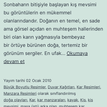
Sonbaharın bitişiyle başlayan kış mevsimi
bu görüntülerin en mükemmel
olanlarındandır. Doğanın en temel, en sade
ama görsel açıdan en muhteşem hallerinden
biri olan karın yağmasıyla bembeyaz
bir örtüye bürünen doğa, tertemiz bir
görünüm sergiler. En ufak…
Okumaya
Kar
devam et
manzaraları-18
Yayım tarihi
02 Ocak 2010
Büyük Boyutlu Resimler
,
Duvar Kağıtları
,
Kar Resimleri
,
Manzara Resimleri
olarak sınıflandırılmış
doğa olayları
,
Kar
,
kar manzaraları
,
kayak
,
Kis
,
kis
mevsimi
,
masa üstü arka plan
,
muhteşem kar
,