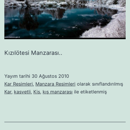
Kızılötesi Manzarası..
Yayım tarihi
30 Ağustos 2010
Kar Resimleri
,
Manzara Resimleri
olarak sınıflandırılmış
Kar
,
kasvetli
,
Kis
,
kış manzarası
ile etiketlenmiş