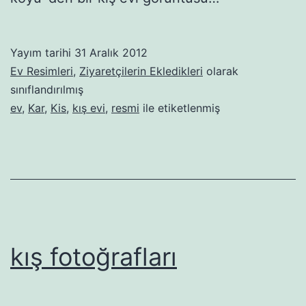
Yayım tarihi
31 Aralık 2012
Ev Resimleri
,
Ziyaretçilerin Ekledikleri
olarak
sınıflandırılmış
ev
,
Kar
,
Kis
,
kış evi
,
resmi
ile etiketlenmiş
kış fotoğrafları