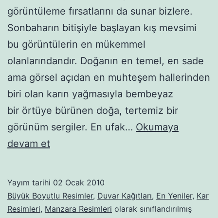
görüntüleme fırsatlarını da sunar bizlere.
Sonbaharın bitişiyle başlayan kış mevsimi
bu görüntülerin en mükemmel
olanlarındandır. Doğanın en temel, en sade
ama görsel açıdan en muhteşem hallerinden
biri olan karın yağmasıyla bembeyaz
bir örtüye bürünen doğa, tertemiz bir
görünüm sergiler. En ufak…
Okumaya
Kar
devam et
manzaraları-20
Yayım tarihi
02 Ocak 2010
Büyük Boyutlu Resimler
,
Duvar Kağıtları
,
En Yeniler
,
Kar
Resimleri
,
Manzara Resimleri
olarak sınıflandırılmış