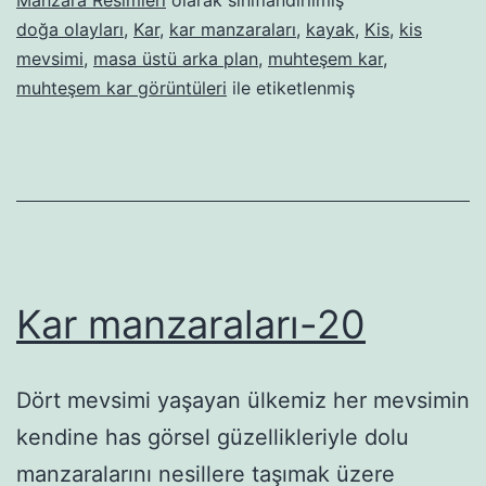
doğa olayları
,
Kar
,
kar manzaraları
,
kayak
,
Kis
,
kis
mevsimi
,
masa üstü arka plan
,
muhteşem kar
,
muhteşem kar görüntüleri
ile etiketlenmiş
Kar manzaraları-20
Dört mevsimi yaşayan ülkemiz her mevsimin
kendine has görsel güzellikleriyle dolu
manzaralarını nesillere taşımak üzere