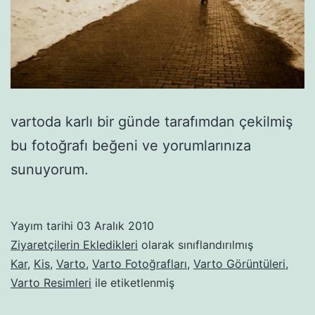
vartoda karlı bir günde tarafımdan çekilmiş
bu fotoğrafı beğeni ve yorumlarınıza
sunuyorum.
Yayım tarihi
03 Aralık 2010
Ziyaretçilerin Ekledikleri
olarak sınıflandırılmış
Kar
,
Kis
,
Varto
,
Varto Fotoğrafları
,
Varto Görüntüleri
,
Varto Resimleri
ile etiketlenmiş