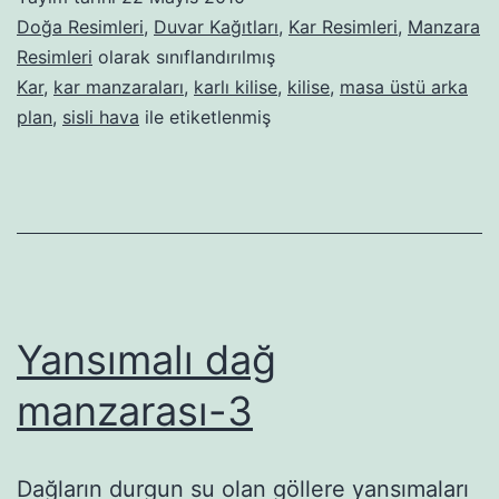
Doğa Resimleri
,
Duvar Kağıtları
,
Kar Resimleri
,
Manzara
Resimleri
olarak sınıflandırılmış
Kar
,
kar manzaraları
,
karlı kilise
,
kilise
,
masa üstü arka
plan
,
sisli hava
ile etiketlenmiş
Yansımalı dağ
manzarası-3
Dağların durgun su olan göllere yansımaları