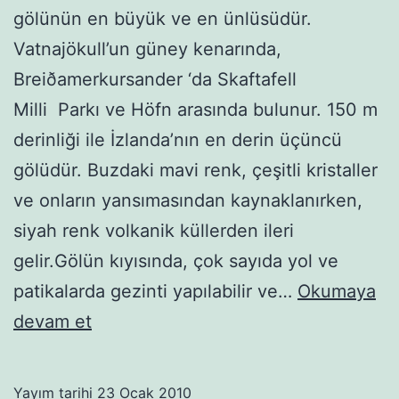
gölünün en büyük ve en ünlüsüdür.
Vatnajökull’un güney kenarında,
Breiðamerkursander ‘da Skaftafell
Milli Parkı ve Höfn arasında bulunur. 150 m
derinliği ile İzlanda’nın en derin üçüncü
gölüdür. Buzdaki mavi renk, çeşitli kristaller
ve onların yansımasından kaynaklanırken,
siyah renk volkanik küllerden ileri
gelir.Gölün kıyısında, çok sayıda yol ve
patikalarda gezinti yapılabilir ve…
Okumaya
İzlanda
devam et
Jökulsarlon
buz
Yayım tarihi
23 Ocak 2010