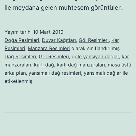
ile meydana gelen muhteşem görüntüler..
Yayım tarihi
10 Mart 2010
Doğa Resimleri
,
Duvar Kağıtları
,
Göl Resimleri
,
Kar
Resimleri
,
Manzara Resimleri
olarak sınıflandırılmış
Dağ Resimleri
,
Göl Resimleri
,
göle yansıyan dağlar
,
kar
manzaraları
,
karlı dağ
,
karlı dağ manzaraları
,
masa üstü
arka plan
,
yansımalı dağ resimleri
,
yansımalı dağlar
ile
etiketlenmiş