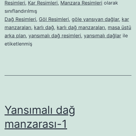
Resimleri
,
Kar Resimleri
,
Manzara Resimleri
olarak
sınıflandırılmış
Dağ Resimleri
,
Göl Resimleri
,
göle yansıyan dağlar
,
kar
manzaraları
,
karlı dağ
,
karlı dağ manzaraları
,
masa üstü
arka plan
,
yansımalı dağ resimleri
,
yansımalı dağlar
ile
etiketlenmiş
Yansımalı dağ
manzarası-1