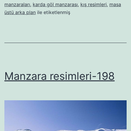
manzaraları
,
karda göl manzarası
,
kış resimleri
,
masa
üstü arka plan
ile etiketlenmiş
Manzara resimleri-198