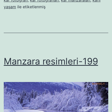
kar fotoğrafı
,
kar fotoğrafları
,
kar manzaraları
,
karlı
yaşam
ile etiketlenmiş
Manzara resimleri-199