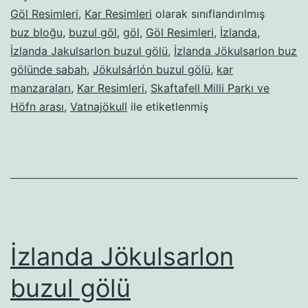
gölünde
Göl Resimleri
,
Kar Resimleri
olarak sınıflandırılmış
sabah
buz bloğu
,
buzul göl
,
göl
,
Göl Resimleri
,
İzlanda
,
İzlanda Jakulsarlon buzul gölü
,
İzlanda Jökulsarlon buz
gölünde sabah
,
Jökulsárlón buzul gölü
,
kar
manzaraları
,
Kar Resimleri
,
Skaftafell Milli Parkı ve
Höfn arası
,
Vatnajökull
ile etiketlenmiş
İzlanda Jökulsarlon
buzul gölü