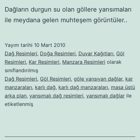
Dağların durgun su olan göllere yansımaları
ile meydana gelen muhteşem görüntüler..
Yayım tarihi
10 Mart 2010
Dağ Resimleri
,
Doğa Resimleri
,
Duvar Kağıtları
,
Göl
Resimleri
,
Kar Resimleri
,
Manzara Resimleri
olarak
sınıflandırılmış
Dağ Resimleri
,
Göl Resimleri
,
göle yansıyan dağlar
,
kar
manzaraları
,
karlı dağ
,
karlı dağ manzaraları
,
masa üstü
arka plan
,
yansımalı dağ resimleri
,
yansımalı dağlar
ile
etiketlenmiş