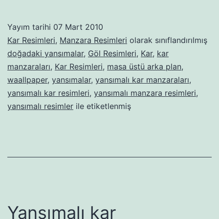
Yayım tarihi
07 Mart 2010
Kar Resimleri
,
Manzara Resimleri
olarak sınıflandırılmış
doğadaki yansımalar
,
Göl Resimleri
,
Kar
,
kar
manzaraları
,
Kar Resimleri
,
masa üstü arka plan
,
waallpaper
,
yansımalar
,
yansımalı kar manzaraları
,
yansımalı kar resimleri
,
yansımalı manzara resimleri
,
yansımalı resimler
ile etiketlenmiş
Yansımalı kar