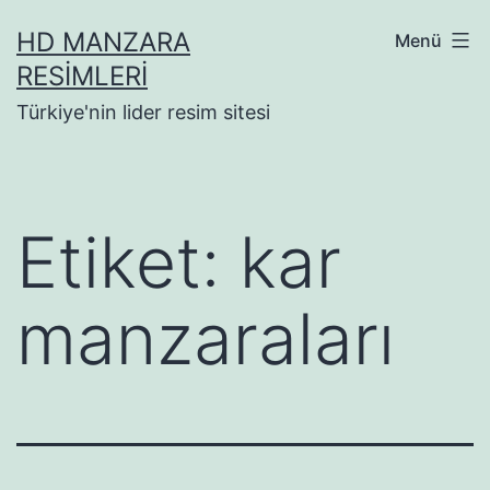
İçeriğe
HD MANZARA
Menü
geç
RESIMLERI
Türkiye'nin lider resim sitesi
Etiket:
kar
manzaraları