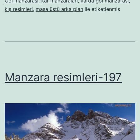
Göl manzarasi
,
kar manzaraları
,
karda göl manzarası
,
kış resimleri
,
masa üstü arka plan
ile etiketlenmiş
Manzara resimleri-197