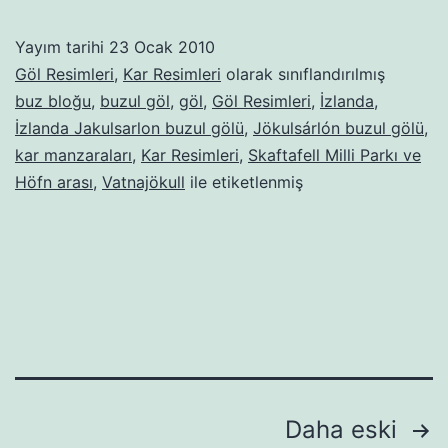
Jökulsarlon
buzul
Yayım tarihi
23 Ocak 2010
gölü
Göl Resimleri
,
Kar Resimleri
olarak sınıflandırılmış
buz bloğu
,
buzul göl
,
göl
,
Göl Resimleri
,
İzlanda
,
İzlanda Jakulsarlon buzul gölü
,
Jökulsárlón buzul gölü
,
kar manzaraları
,
Kar Resimleri
,
Skaftafell Milli Parkı ve
Höfn arası
,
Vatnajökull
ile etiketlenmiş
Yazı
Daha eski