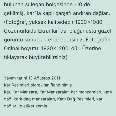
bulunan sulegan bölgesinde -10 de
çekilmiş, kar`la kaplı çarşafı andıran dağlar…
(Fotoğraf, yüksek kalitededir 1920×1080
Çözünürlüklü Ekranlar`da, olağanüstü güzel
görüntü sonuçları elde edersiniz. Fotoğrafın
Orjinal boyutu: 1920×1200`dür. Üzerine
tıklayarak büyütebilirsiniz)
Yayım tarihi
13 Ağustos 2011
Kar Resimleri
olarak sınıflandırılmış
Kar
,
Kar Manzara
,
Kar Manzaralar
,
kar manzaraları
,
karlı
dağ
,
karlı dağ manzaraları
,
Karlı Dağ Resimleri
,
karlı
dağlar
ile etiketlenmiş