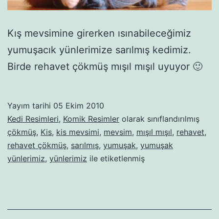
Kış mevsimine girerken ısınabileceğimiz
yumuşacık yünlerimize sarılmış kedimiz.
Birde rehavet çökmüş mışıl mışıl uyuyor 🙂
Yayım tarihi
05 Ekim 2010
Kedi Resimleri
,
Komik Resimler
olarak sınıflandırılmış
çökmüş
,
Kis
,
kis mevsimi
,
mevsim
,
mışıl mışıl
,
rehavet
,
rehavet çökmüş
,
sarılmış
,
yumuşak
,
yumuşak
yünlerimiz
,
yünlerimiz
ile etiketlenmiş