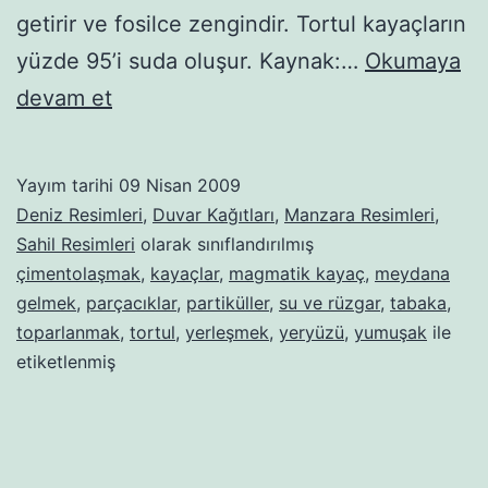
getirir ve fosilce zengindir. Tortul kayaçların
yüzde 95’i suda oluşur. Kaynak:…
Okumaya
Su
devam et
Rüzgar
ve
Yayım tarihi
09 Nisan 2009
Kaya
Deniz Resimleri
,
Duvar Kağıtları
,
Manzara Resimleri
,
Sahil Resimleri
olarak sınıflandırılmış
çimentolaşmak
,
kayaçlar
,
magmatik kayaç
,
meydana
gelmek
,
parçacıklar
,
partiküller
,
su ve rüzgar
,
tabaka
,
toparlanmak
,
tortul
,
yerleşmek
,
yeryüzü
,
yumuşak
ile
etiketlenmiş