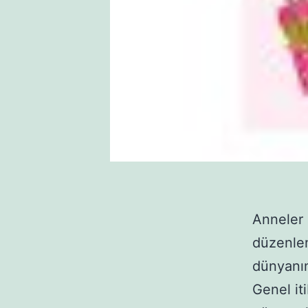
Anneler 
düzenle
dünyanın
Genel iti