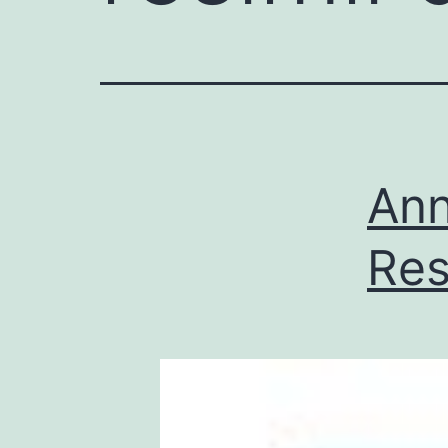
Ann
Res