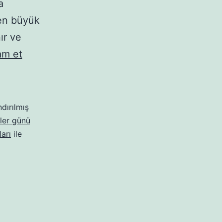
a
 en büyük
ır ve
Anneler
m et
Günü
Mesajı
Resimli
ndırılmış
ler günü
arı
ile