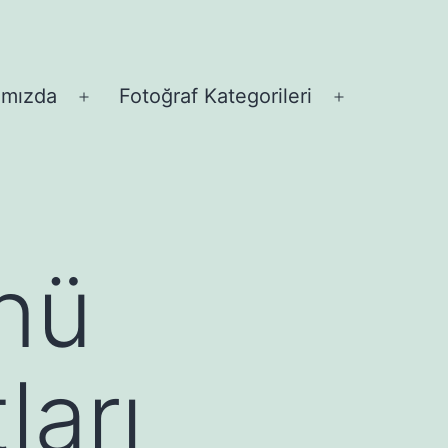
ımızda
Fotoğraf Kategorileri
Menüyü
Menüyü
aç
aç
nü
ları