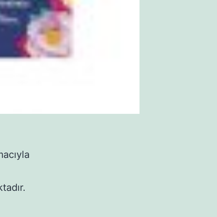
macıyla
tadır.