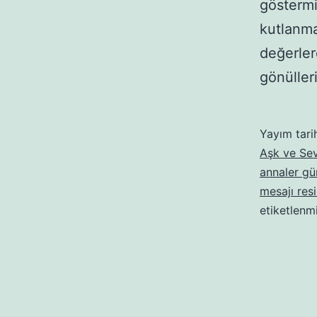
göstermiş
kutlanma
değerler
gönüller
Yayım tari
Aşk ve Sev
annaler gün
mesajı resi
etiketlenm