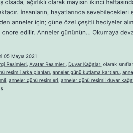
 olsada, ağırlıklı olarak mayısın ikinci haftasınd
ktadır. İnsanların, hayatlarında sevebilecekleri
den anneler için; güne özel çeşitli hediyeler alın
i onore edilir. Anneler gününün…
Okumaya deva
hi
05 Mayıs 2021
gi Resimleri
,
Avatar Resimleri
,
Duvar Kağıtları
olarak sınıfla
ü resimli arka planları
,
anneler günü kutlama kartlaru
,
anne
mli
,
anneler günü resimleri
,
anneler günü resimli duvar kağıtl
iş