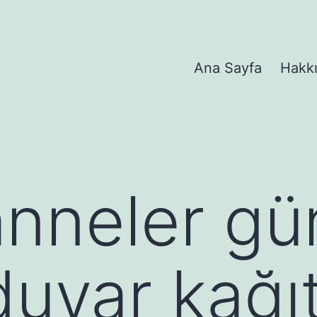
Ana Sayfa
Hakk
anneler gü
duvar kağıt