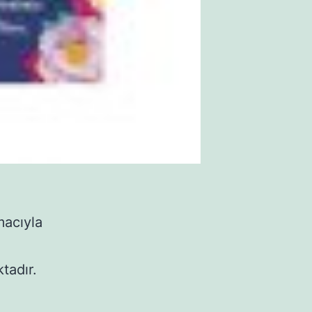
macıyla
tadır.