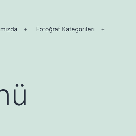
ımızda
Fotoğraf Kategorileri
Menüyü
Menüyü
aç
aç
nü