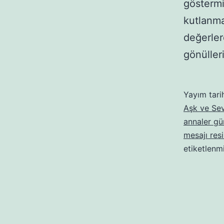
göstermiş
kutlanma
değerler
gönüller
Yayım tari
Aşk ve Sev
annaler gün
mesajı resi
etiketlenm