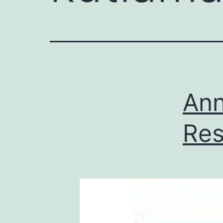
Ann
Res