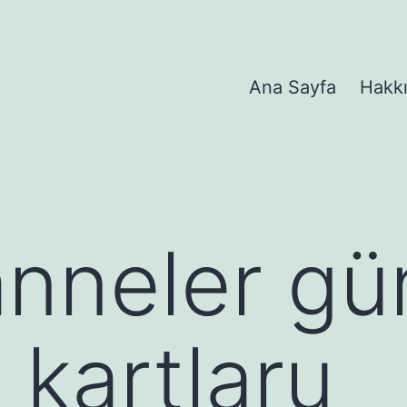
Ana Sayfa
Hakk
anneler gü
 kartlaru