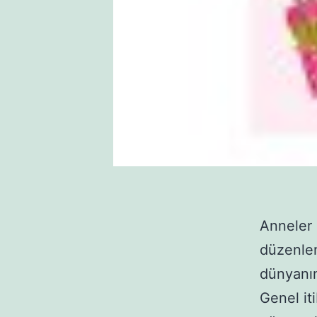
Anneler 
düzenle
dünyanın
Genel iti