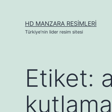
İçeriğe
geç
HD MANZARA RESIMLERI
Türkiye'nin lider resim sitesi
Etiket:
kutlama