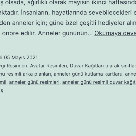
 olsada, ağırlıklı olarak mayısın ikinci haftasınd
ktadır. İnsanların, hayatlarında sevebilecekleri
den anneler için; güne özel çeşitli hediyeler alın
i onore edilir. Anneler gününün…
Okumaya deva
hi
05 Mayıs 2021
gi Resimleri
,
Avatar Resimleri
,
Duvar Kağıtları
olarak sınıfla
ü resimli arka planları
,
anneler günü kutlama kartlaru
,
anne
mli
,
anneler günü resimleri
,
anneler günü resimli duvar kağıtl
iş