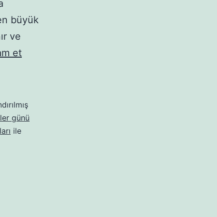
a
 en büyük
ır ve
Anneler
m et
Günü
Mesajı
Resimli
ndırılmış
ler günü
arı
ile