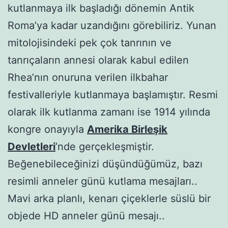
kutlanmaya ilk başladığı dönemin Antik
Roma’ya kadar uzandığını görebiliriz. Yunan
mitolojisindeki pek çok tanrının ve
tanrıçaların annesi olarak kabul edilen
Rhea’nın onuruna verilen ilkbahar
festivalleriyle kutlanmaya başlamıştır. Resmi
olarak ilk kutlanma zamanı ise 1914 yılında
kongre onayıyla
Amerika Birleşik
Devletleri
’nde gerçekleşmiştir.
aduzav
Beğenebileceğinizi düşündüğümüz, bazı
aduzav
resimli anneler günü kutlama mesajları..
tirnakdunya</a
Mavi arka planlı, kenarı çiçeklerle süslü bir
objede HD anneler günü mesajı..