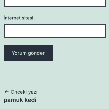
İnternet sitesi
Yazı
Önceki yazı
pamuk kedi
gezinmesi