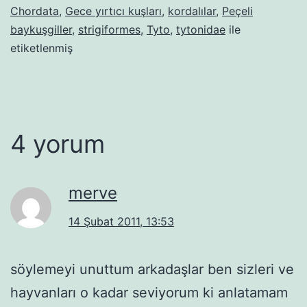
Chordata
,
Gece yırtıcı kuşları
,
kordalılar
,
Peçeli
baykuşgiller
,
strigiformes
,
Tyto
,
tytonidae
ile
etiketlenmiş
4 yorum
merve
14 Şubat 2011, 13:53
söylemeyi unuttum arkadaşlar ben sizleri ve
hayvanları o kadar seviyorum ki anlatamam