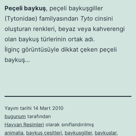
Peçeli baykuş
, peçeli baykuşgiller
(Tytonidae) familyasından
Tyto
cinsini
oluşturan renkleri, beyaz veya kahverengi
olan baykuş türlerinin ortak adı.
İlginç görüntüsüyle dikkat çeken peçeli
baykuş…
Yayım tarihi
14 Mart 2010
bugunum
tarafından
Hayvan Resimleri
olarak sınıflandırılmış
animalia
,
baykuş çeşitleri
,
baykuşgiller
,
baykuşlar
,