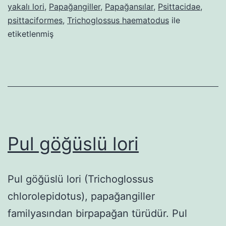
yakalı lori
,
Papağangiller
,
Papağansılar
,
Psittacidae
,
psittaciformes
,
Trichoglossus haematodus
ile
etiketlenmiş
Pul göğüslü lori
Pul göğüslü lori (Trichoglossus
chlorolepidotus), papağangiller
familyasından birpapağan türüdür. Pul