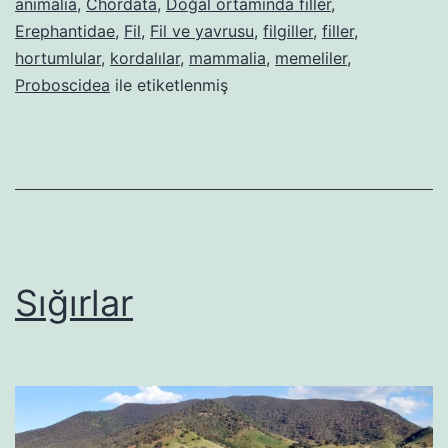
animalia
,
Chordata
,
Doğal ortamında filler
,
Erephantidae
,
Fil
,
Fil ve yavrusu
,
filgiller
,
filler
,
hortumlular
,
kordalılar
,
mammalia
,
memeliler
,
Proboscidea
ile etiketlenmiş
Sığırlar