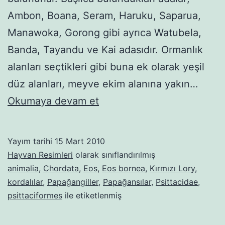
Ambon, Boana, Seram, Haruku, Saparua,
Manawoka, Gorong gibi ayrıca Watubela,
Banda, Tayandu ve Kai adasıdır. Ormanlık
alanları seçtikleri gibi buna ek olarak yeşil
düz alanları, meyve ekim alanına yakın…
Kırmızı
Okumaya devam et
Lory
(papağan)
Yayım tarihi
15 Mart 2010
Hayvan Resimleri
olarak sınıflandırılmış
animalia
,
Chordata
,
Eos
,
Eos bornea
,
Kırmızı Lory
,
kordalılar
,
Papağangiller
,
Papağansılar
,
Psittacidae
,
psittaciformes
ile etiketlenmiş