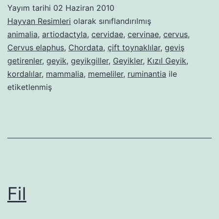
Yayım tarihi
02 Haziran 2010
Hayvan Resimleri
olarak sınıflandırılmış
animalia
,
artiodactyla
,
cervidae
,
cervinae
,
cervus
,
Cervus elaphus
,
Chordata
,
çift toynaklılar
,
geviş
getirenler
,
geyik
,
geyikgiller
,
Geyikler
,
Kızıl Geyik
,
kordalılar
,
mammalia
,
memeliler
,
ruminantia
ile
etiketlenmiş
Fil