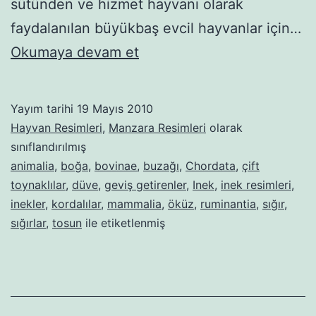
sütünden ve hizmet hayvanı olarak
faydalanılan büyükbaş evcil hayvanlar için…
Sığırlar
Okumaya devam et
Yayım tarihi
19 Mayıs 2010
Hayvan Resimleri
,
Manzara Resimleri
olarak
sınıflandırılmış
animalia
,
boğa
,
bovinae
,
buzağı
,
Chordata
,
çift
toynaklılar
,
düve
,
geviş getirenler
,
Inek
,
inek resimleri
,
inekler
,
kordalılar
,
mammalia
,
öküz
,
ruminantia
,
sığır
,
sığırlar
,
tosun
ile etiketlenmiş