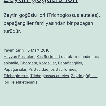
Zeytin göğüslü lori (Trichoglossus euteles),
papağangiller familyasından bir papağan
türüdür.
Yayım tarihi
15 Mart 2010
Hayvan Resimleri
,
Kuş Resimleri
olarak sınıflandırılmış
animalia
,
Chordata
,
kordalılar
,
Papağangiller
,
Papağansılar
,
Psittacidae
,
psittaciformes
,
Trichoglossus
,
Trichoglossus euteles
,
Zeytin göğüslü
lori
ile etiketlenmiş