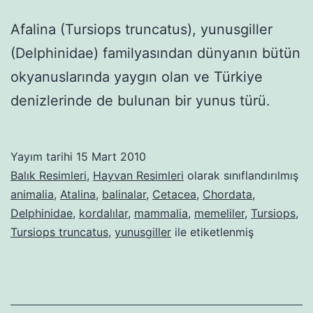
Afalina (Tursiops truncatus), yunusgiller
(Delphinidae) familyasından dünyanın bütün
okyanuslarında yaygın olan ve Türkiye
denizlerinde de bulunan bir yunus türü.
Yayım tarihi
15 Mart 2010
Balık Resimleri
,
Hayvan Resimleri
olarak sınıflandırılmış
animalia
,
Atalina
,
balinalar
,
Cetacea
,
Chordata
,
Delphinidae
,
kordalılar
,
mammalia
,
memeliler
,
Tursiops
,
Tursiops truncatus
,
yunusgiller
ile etiketlenmiş