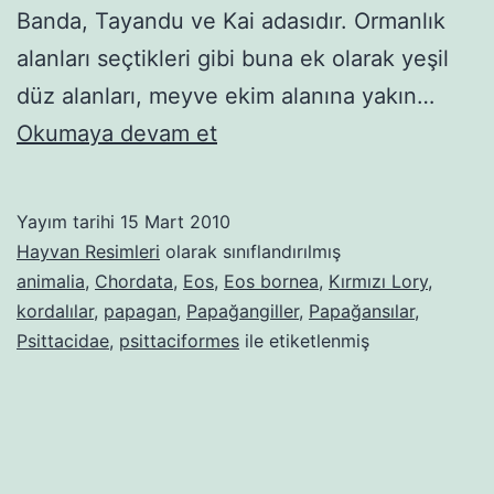
Banda, Tayandu ve Kai adasıdır. Ormanlık
alanları seçtikleri gibi buna ek olarak yeşil
düz alanları, meyve ekim alanına yakın…
Kırmızı
Okumaya devam et
Lory
(papağan)
Yayım tarihi
15 Mart 2010
Hayvan Resimleri
olarak sınıflandırılmış
animalia
,
Chordata
,
Eos
,
Eos bornea
,
Kırmızı Lory
,
kordalılar
,
papagan
,
Papağangiller
,
Papağansılar
,
Psittacidae
,
psittaciformes
ile etiketlenmiş