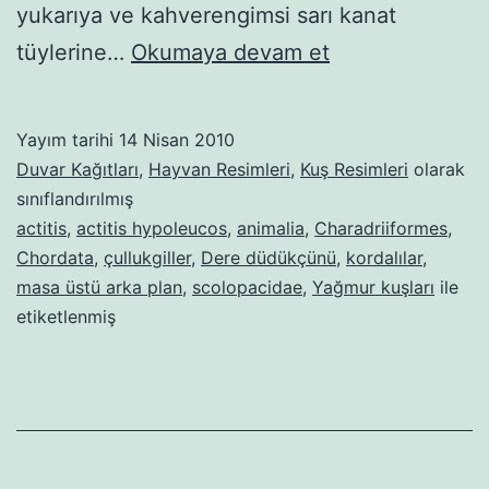
yukarıya ve kahverengimsi sarı kanat
Dere
tüylerine…
Okumaya devam et
düdükçünü
Yayım tarihi
14 Nisan 2010
Duvar Kağıtları
,
Hayvan Resimleri
,
Kuş Resimleri
olarak
sınıflandırılmış
actitis
,
actitis hypoleucos
,
animalia
,
Charadriiformes
,
Chordata
,
çullukgiller
,
Dere düdükçünü
,
kordalılar
,
masa üstü arka plan
,
scolopacidae
,
Yağmur kuşları
ile
etiketlenmiş