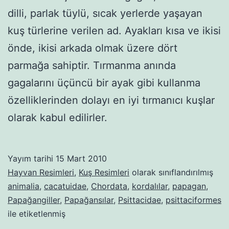
dilli, parlak tüylü, sıcak yerlerde yaşayan
kuş türlerine verilen ad. Ayakları kısa ve ikisi
önde, ikisi arkada olmak üzere dört
parmağa sahiptir. Tırmanma anında
gagalarını üçüncü bir ayak gibi kullanma
özelliklerinden dolayı en iyi tırmanıcı kuşlar
olarak kabul edilirler.
Yayım tarihi
15 Mart 2010
Hayvan Resimleri
,
Kuş Resimleri
olarak sınıflandırılmış
animalia
,
cacatuidae
,
Chordata
,
kordalılar
,
papagan
,
Papağangiller
,
Papağansılar
,
Psittacidae
,
psittaciformes
ile etiketlenmiş