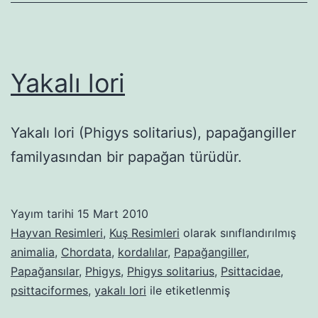
Yakalı lori
Yakalı lori (Phigys solitarius), papağangiller
familyasından bir papağan türüdür.
Yayım tarihi
15 Mart 2010
Hayvan Resimleri
,
Kuş Resimleri
olarak sınıflandırılmış
animalia
,
Chordata
,
kordalılar
,
Papağangiller
,
Papağansılar
,
Phigys
,
Phigys solitarius
,
Psittacidae
,
psittaciformes
,
yakalı lori
ile etiketlenmiş