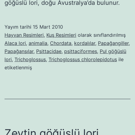
göğüslü lori, doğu Avustralya’da bulunur.
Yayım tarihi
15 Mart 2010
Hayvan Resimleri
,
Kuş Resimleri
olarak sınıflandırılmış
Alaca lori
,
animalia
,
Chordata
,
kordalılar
,
Papağangiller
,
Papağansılar
,
Psittacidae
,
psittaciformes
,
Pul göğüslü
lori
,
Trichoglossus
,
Trichoglossus chlorolepidotus
ile
etiketlenmiş
Zeytin göğüslü lori