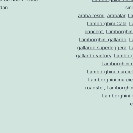
ndan
sın
araba resmi
,
arabalar
,
L
Lamborghini Cala
,
L
concept
,
Lamborghin
Lamborghini gallardo
,
L
gallardo superleggera
,
L
gallardo victory
,
Lamborg
Lamborghini 
Lamborghini murcie
Lamborghini murcie
roadster
,
Lamborghin
Lamborghini 
e