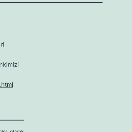
ri
inkimizi
.html
leri
olarak