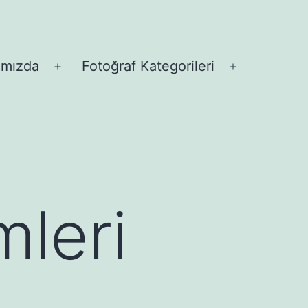
ımızda
Fotoğraf Kategorileri
Menüyü
Menüyü
aç
aç
leri