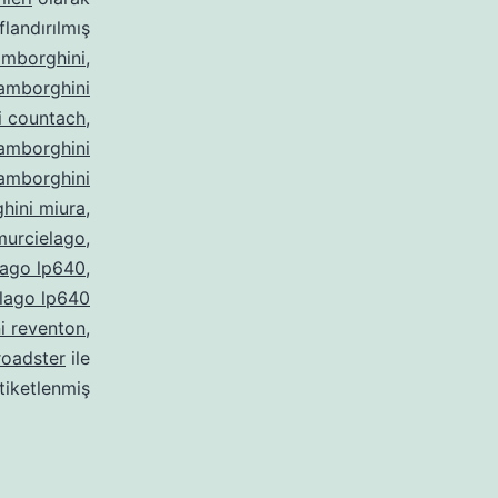
ıflandırılmış
amborghini
,
amborghini
i countach
,
amborghini
amborghini
hini miura
,
murcielago
,
lago lp640
,
lago lp640
i reventon
,
roadster
ile
tiketlenmiş