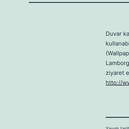
Duvar ka
kullanab
(Wallpap
Lamborghi
ziyaret 
http://w
Yayım tari