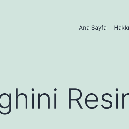
Ana Sayfa
Hakk
hini Resim