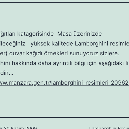
ğıtları katagorisinde Masa üzerinizde
ileceğiniz yüksek kalitede Lamborghini resimle
er) duvar kağıdı örnekleri sunuyoruz sizlere.
ni hakkında daha ayrıntılı bilgi için aşağıdaki l
edin…
ww.manzara.gen.tr/lamborghini-resimleri-20962
hi
30 Kasım 2009
Lamborghini Resim