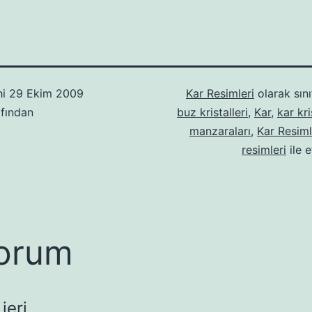
hi
29 Ekim 2009
Kar Resimleri
olarak sını
fından
buz kristalleri
,
Kar
,
kar kri
manzaraları
,
Kar Resiml
resimleri
ile e
orum
jeri