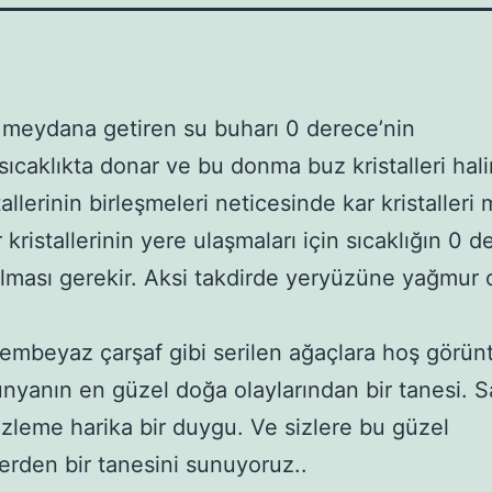
ı meydana getiren su buharı 0 derece’nin
sıcaklıkta donar ve bu donma buz kristalleri halin
tallerinin birleşmeleri neticesinde kar kristaller
r kristallerinin yere ulaşmaları için sıcaklığın 0 
olması gerekir. Aksi takdirde yeryüzüne yağmur 
bembeyaz çarşaf gibi serilen ağaçlara hoş görün
nyanın en güzel doğa olaylarından bir tanesi. S
 izleme harika bir duygu. Ve sizlere bu güzel
erden bir tanesini sunuyoruz..