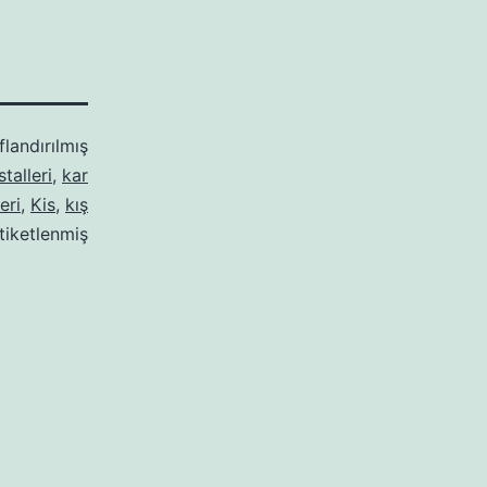
flandırılmış
stalleri
,
kar
eri
,
Kis
,
kış
tiketlenmiş