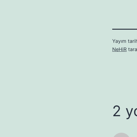
Yayım tari
NeHiR
tara
2 y