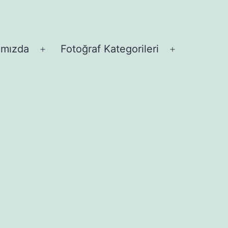
ımızda
Fotoğraf Kategorileri
Menüyü
Menüyü
aç
aç