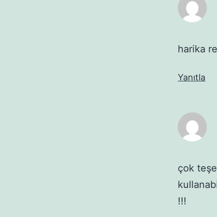
harika r
Yanıtla
çok teşe
kullanabi
!!!