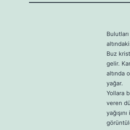
Bulutlar
altındaki
Buz kris
gelir. Ka
altında 
yağar.
Yollara 
veren dü
yağışını
görüntül