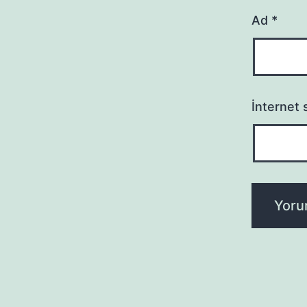
Ad
*
İnternet s