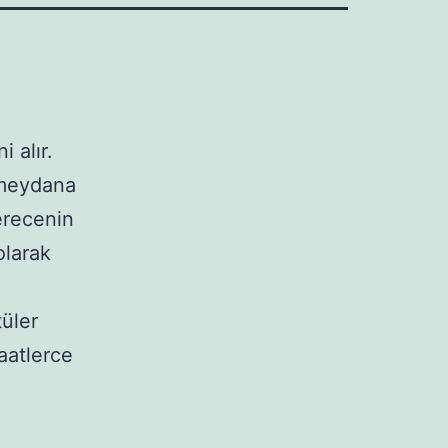
i alır.
i meydana
derecenin
olarak
tüler
aatlerce