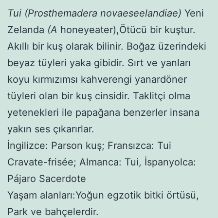
Tui (Prosthemadera novaeseelandiae)
Yeni
Zelanda
(A
honeyeater),Ötücü bir kuştur.
Akıllı bir kuş olarak bilinir. Boğaz üzerindeki
beyaz tüyleri yaka gibidir. Sırt ve yanları
koyu kırmızımsı kahverengi yanardöner
tüyleri olan bir kuş cinsidir. Taklitçi olma
yetenekleri ile papağana benzerler insana
yakın ses çıkarırlar.
İngilizce: Parson kuş; Fransızca: Tui
Cravate-frisée; Almanca: Tui, İspanyolca:
Pájaro Sacerdote
Yaşam alanları:Yoğun egzotik bitki örtüsü,
Park ve bahçelerdir.