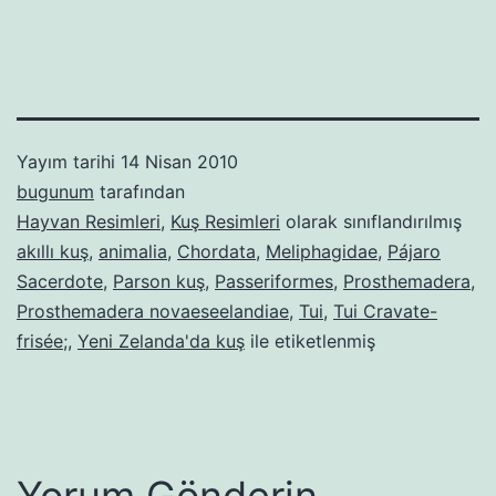
Yayım tarihi
14 Nisan 2010
bugunum
tarafından
Hayvan Resimleri
,
Kuş Resimleri
olarak sınıflandırılmış
akıllı kuş
,
animalia
,
Chordata
,
Meliphagidae
,
Pájaro
Sacerdote
,
Parson kuş
,
Passeriformes
,
Prosthemadera
,
Prosthemadera novaeseelandiae
,
Tui
,
Tui Cravate-
frisée;
,
Yeni Zelanda'da kuş
ile etiketlenmiş
Yorum Gönderin