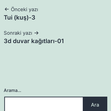
Yazı
Önceki yazı
Tui (kuş)-3
gezinmesi
Sonraki yazı
3d duvar kağıtları-01
Arama…