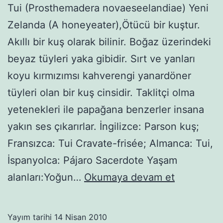
Tui (Prosthemadera novaeseelandiae) Yeni
Zelanda (A honeyeater),Ötücü bir kuştur.
Akıllı bir kuş olarak bilinir. Boğaz üzerindeki
beyaz tüyleri yaka gibidir. Sırt ve yanları
koyu kırmızımsı kahverengi yanardöner
tüyleri olan bir kuş cinsidir. Taklitçi olma
yetenekleri ile papağana benzerler insana
yakın ses çıkarırlar. İngilizce: Parson kuş;
Fransızca: Tui Cravate-frisée; Almanca: Tui,
İspanyolca: Pájaro Sacerdote Yaşam
Tui
alanları:Yoğun…
Okumaya devam et
(kuş)-3
Yayım tarihi
14 Nisan 2010