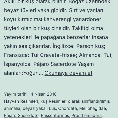
Akıllı bir kuş olarak bilinir. Boğaz üzerindeki
beyaz tüyleri yaka gibidir. Sırt ve yanları
koyu kırmızımsı kahverengi yanardöner
tüyleri olan bir kuş cinsidir. Taklitçi olma
yetenekleri ile papağana benzerler insana
yakın ses çıkarırlar. İngilizce: Parson kuş;
Fransızca: Tui Cravate-frisée; Almanca: Tui,
İspanyolca: Pájaro Sacerdote Yaşam
Tui
alanları:Yoğun…
Okumaya devam et
(kuş)-1
Yayım tarihi
14 Nisan 2010
Hayvan Resimleri
,
Kuş Resimleri
olarak sınıflandırılmış
animalia
,
beyaz yakalı kuş
,
Chordata
,
Meliphagidae
,
Pájaro Sacerdote
,
Passeriformes
,
Prosthemadera
,