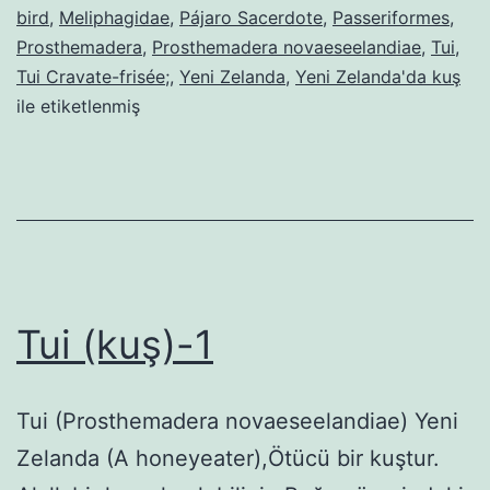
bird
,
Meliphagidae
,
Pájaro Sacerdote
,
Passeriformes
,
Prosthemadera
,
Prosthemadera novaeseelandiae
,
Tui
,
Tui Cravate-frisée;
,
Yeni Zelanda
,
Yeni Zelanda'da kuş
ile etiketlenmiş
Tui (kuş)-1
Tui (Prosthemadera novaeseelandiae) Yeni
Zelanda (A honeyeater),Ötücü bir kuştur.