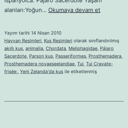
İspanyolca: Pájaro Sacerdote Yaşam
Tui
alanları:Yoğun…
Okumaya devam et
(kuş)-4
Yayım tarihi
14 Nisan 2010
Hayvan Resimleri
,
Kuş Resimleri
olarak sınıflandırılmış
akıllı kuş
,
animalia
,
Chordata
,
Meliphagidae
,
Pájaro
Sacerdote
,
Parson kuş
,
Passeriformes
,
Prosthemadera
,
Prosthemadera novaeseelandiae
,
Tui
,
Tui Cravate-
frisée;
,
Yeni Zelanda'da kuş
ile etiketlenmiş