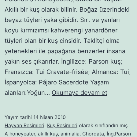
Akıllı bir kuş olarak bilinir. Boğaz üzerindeki
beyaz tüyleri yaka gibidir. Sırt ve yanları
koyu kırmızımsı kahverengi yanardöner
tüyleri olan bir kuş cinsidir. Taklitçi olma
yetenekleri ile papağana benzerler insana
yakın ses çıkarırlar. İngilizce: Parson kuş;
Fransızca: Tui Cravate-frisée; Almanca: Tui,
İspanyolca: Pájaro Sacerdote Yaşam
Tui
alanları:Yoğun…
Okumaya devam et
(kuş)-2
Yayım tarihi
14 Nisan 2010
Hayvan Resimleri
,
Kuş Resimleri
olarak sınıflandırılmış
A honeyeater
,
akıllı kuş
,
animalia
,
Chordata
,
İng.Parson