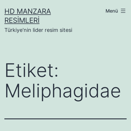
İçeriğe
HD MANZARA
Menü
geç
RESIMLERI
Türkiye'nin lider resim sitesi
Etiket:
Meliphagidae