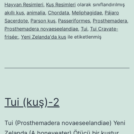
Hayvan Resimleri
,
Kuş Resimleri
olarak sınıflandırılmış
akıllı kuş
,
animalia
,
Chordata
,
Meliphagidae
,
Pájaro
Sacerdote
,
Parson kuş
,
Passeriformes
,
Prosthemadera
,
Prosthemadera novaeseelandiae
,
Tui
,
Tui Cravate-
frisée;
,
Yeni Zelanda'da kuş
ile etiketlenmiş
Tui (kuş)-2
Tui (Prosthemadera novaeseelandiae) Yeni
Zelanda (A honeyeater),Ötücü bir kuştur.