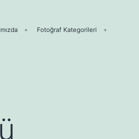
ımızda
Fotoğraf Kategorileri
Menüyü
Menüyü
aç
aç
rü