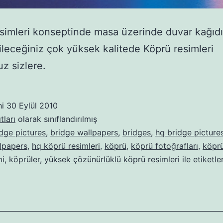
simleri konseptinde masa üzerinde duvar kağıdı
ileceğiniz çok yüksek kalitede Köprü resimleri
z sizlere.
hi
30 Eylül 2010
tları
olarak sınıflandırılmış
dge pictures
,
bridge wallpapers
,
bridges
,
hq bridge picture
lpapers
,
hq köprü resimleri
,
köprü
,
köprü fotoğrafları
,
köprü
mi
,
köprüler
,
yüksek çözünürlüklü köprü resimleri
ile etiketl