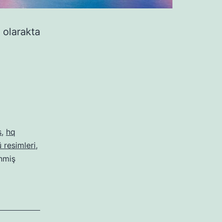
 olarakta
s
,
hq
 resimleri
,
enmiş