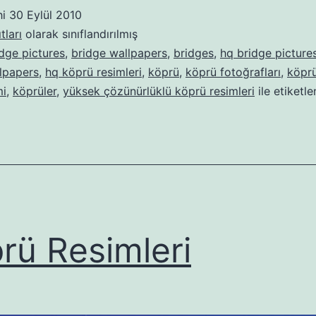
hi
30 Eylül 2010
tları
olarak sınıflandırılmış
dge pictures
,
bridge wallpapers
,
bridges
,
hq bridge picture
lpapers
,
hq köprü resimleri
,
köprü
,
köprü fotoğrafları
,
köprü
mi
,
köprüler
,
yüksek çözünürlüklü köprü resimleri
ile etiketl
rü Resimleri