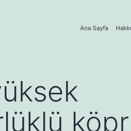
Ana Sayfa
Hakk
yüksek
lüklü köp