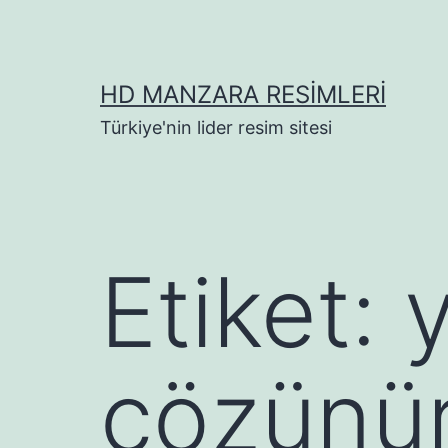
İçeriğe
geç
HD MANZARA RESIMLERI
Türkiye'nin lider resim sitesi
Etiket:
çözünür