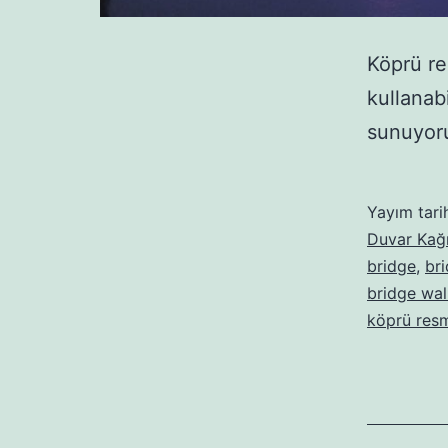
Köprü re
kullanab
sunuyoru
Yayım tari
Duvar Kağı
bridge
,
bri
bridge wal
köprü res