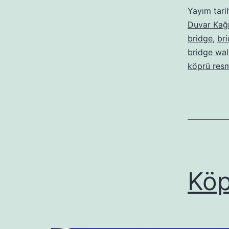
Yayım tari
Duvar Kağı
bridge
,
bri
bridge wal
köprü res
Köp