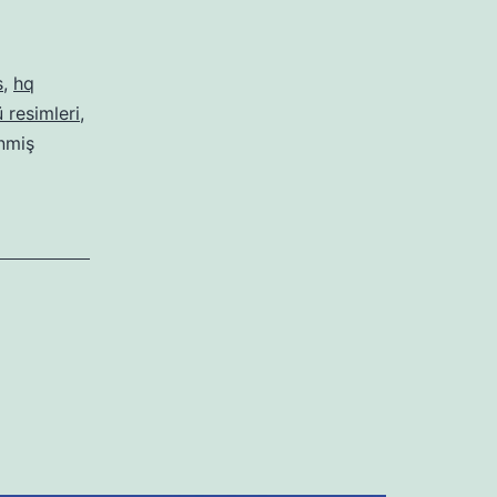
s
,
hq
 resimleri
,
enmiş