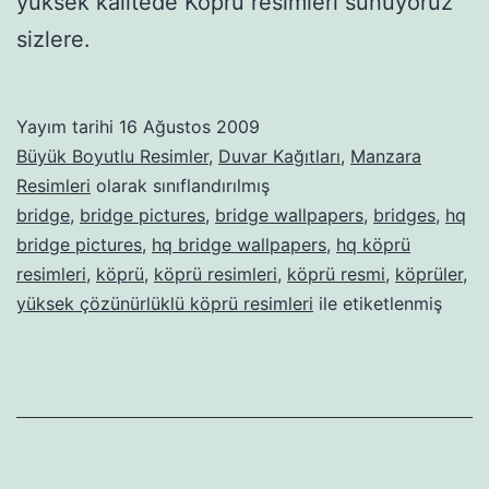
yüksek kalitede Köprü resimleri sunuyoruz
sizlere.
Yayım tarihi
16 Ağustos 2009
Büyük Boyutlu Resimler
,
Duvar Kağıtları
,
Manzara
Resimleri
olarak sınıflandırılmış
bridge
,
bridge pictures
,
bridge wallpapers
,
bridges
,
hq
bridge pictures
,
hq bridge wallpapers
,
hq köprü
resimleri
,
köprü
,
köprü resimleri
,
köprü resmi
,
köprüler
,
yüksek çözünürlüklü köprü resimleri
ile etiketlenmiş