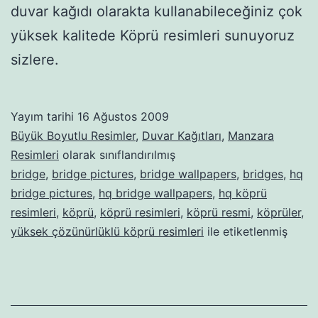
duvar kağıdı olarakta kullanabileceğiniz çok
yüksek kalitede Köprü resimleri sunuyoruz
sizlere.
Yayım tarihi
16 Ağustos 2009
Büyük Boyutlu Resimler
,
Duvar Kağıtları
,
Manzara
Resimleri
olarak sınıflandırılmış
bridge
,
bridge pictures
,
bridge wallpapers
,
bridges
,
hq
bridge pictures
,
hq bridge wallpapers
,
hq köprü
resimleri
,
köprü
,
köprü resimleri
,
köprü resmi
,
köprüler
,
yüksek çözünürlüklü köprü resimleri
ile etiketlenmiş