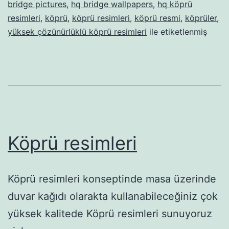
bridge pictures
,
hq bridge wallpapers
,
hq köprü
resimleri
,
köprü
,
köprü resimleri
,
köprü resmi
,
köprüler
,
yüksek çözünürlüklü köprü resimleri
ile etiketlenmiş
Köprü resimleri
Köprü resimleri konseptinde masa üzerinde
duvar kağıdı olarakta kullanabileceğiniz çok
yüksek kalitede Köprü resimleri sunuyoruz