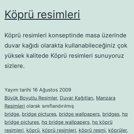
Köprü resimleri
Köprü resimleri konseptinde masa üzerinde
duvar kağıdı olarakta kullanabileceğiniz çok
yüksek kalitede Köprü resimleri sunuyoruz
sizlere.
Yayım tarihi
16 Ağustos 2009
Büyük Boyutlu Resimler
,
Duvar Kağıtları
,
Manzara
Resimleri
olarak sınıflandırılmış
bridge
,
bridge pictures
,
bridge wallpapers
,
bridges
,
hq
bridge pictures
,
hq bridge wallpapers
,
hq köprü
resimleri
,
köprü
,
köprü resimleri
,
köprü resmi
,
köprüler
,