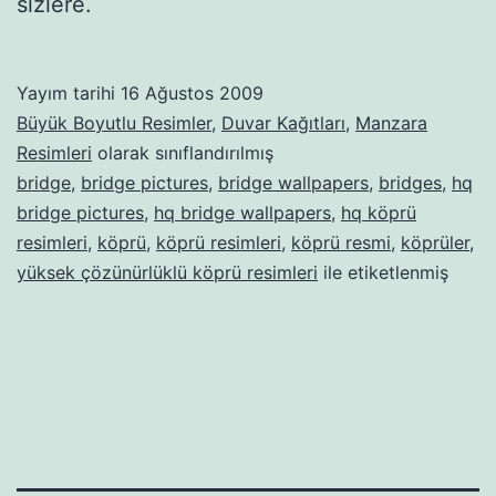
sizlere.
Yayım tarihi
16 Ağustos 2009
Büyük Boyutlu Resimler
,
Duvar Kağıtları
,
Manzara
Resimleri
olarak sınıflandırılmış
bridge
,
bridge pictures
,
bridge wallpapers
,
bridges
,
hq
bridge pictures
,
hq bridge wallpapers
,
hq köprü
resimleri
,
köprü
,
köprü resimleri
,
köprü resmi
,
köprüler
,
yüksek çözünürlüklü köprü resimleri
ile etiketlenmiş