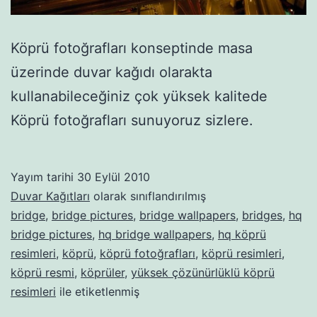
Köprü fotoğrafları konseptinde masa
üzerinde duvar kağıdı olarakta
kullanabileceğiniz çok yüksek kalitede
Köprü fotoğrafları sunuyoruz sizlere.
Yayım tarihi
30 Eylül 2010
Duvar Kağıtları
olarak sınıflandırılmış
bridge
,
bridge pictures
,
bridge wallpapers
,
bridges
,
hq
bridge pictures
,
hq bridge wallpapers
,
hq köprü
resimleri
,
köprü
,
köprü fotoğrafları
,
köprü resimleri
,
köprü resmi
,
köprüler
,
yüksek çözünürlüklü köprü
resimleri
ile etiketlenmiş