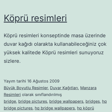
Köprü resimleri
Köprü resimleri konseptinde masa üzerinde
duvar kağıdı olarakta kullanabileceğiniz çok
yüksek kalitede Köprü resimleri sunuyoruz
sizlere.
Yayım tarihi
16 Ağustos 2009
Büyük Boyutlu Resimler
,
Duvar Kağıtları
,
Manzara
Resimleri
olarak sınıflandırılmış
bridge
,
bridge pictures
,
bridge wallpapers
,
bridges
,
hq
bridge pictures
,
hq bridge wallpapers
,
hq köprü