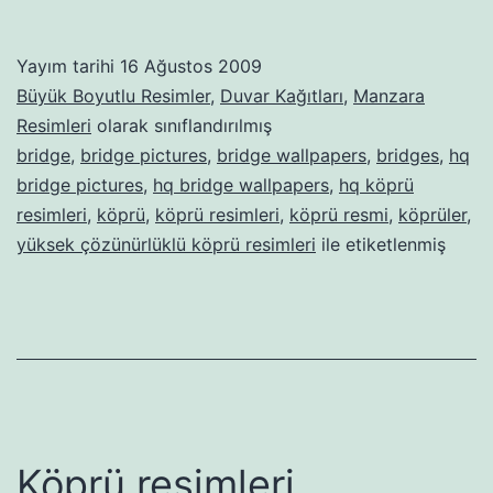
Yayım tarihi
16 Ağustos 2009
Büyük Boyutlu Resimler
,
Duvar Kağıtları
,
Manzara
Resimleri
olarak sınıflandırılmış
bridge
,
bridge pictures
,
bridge wallpapers
,
bridges
,
hq
bridge pictures
,
hq bridge wallpapers
,
hq köprü
resimleri
,
köprü
,
köprü resimleri
,
köprü resmi
,
köprüler
,
yüksek çözünürlüklü köprü resimleri
ile etiketlenmiş
Köprü resimleri