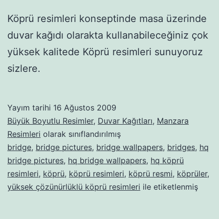
Köprü resimleri konseptinde masa üzerinde
duvar kağıdı olarakta kullanabileceğiniz çok
yüksek kalitede Köprü resimleri sunuyoruz
sizlere.
Yayım tarihi
16 Ağustos 2009
Büyük Boyutlu Resimler
,
Duvar Kağıtları
,
Manzara
Resimleri
olarak sınıflandırılmış
bridge
,
bridge pictures
,
bridge wallpapers
,
bridges
,
hq
bridge pictures
,
hq bridge wallpapers
,
hq köprü
resimleri
,
köprü
,
köprü resimleri
,
köprü resmi
,
köprüler
,
yüksek çözünürlüklü köprü resimleri
ile etiketlenmiş