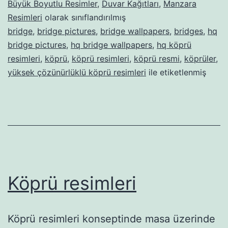
Büyük Boyutlu Resimler
,
Duvar Kağıtları
,
Manzara
Resimleri
olarak sınıflandırılmış
bridge
,
bridge pictures
,
bridge wallpapers
,
bridges
,
hq
bridge pictures
,
hq bridge wallpapers
,
hq köprü
resimleri
,
köprü
,
köprü resimleri
,
köprü resmi
,
köprüler
,
yüksek çözünürlüklü köprü resimleri
ile etiketlenmiş
Köprü resimleri
Köprü resimleri konseptinde masa üzerinde