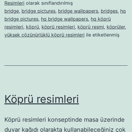
Resimleri
olarak sınıflandırılmış
bridge
,
bridge pictures
,
bridge wallpapers
,
bridges
,
hq
bridge pictures
,
hq bridge wallpapers
,
hq köprü
resimleri
,
köprü
,
köprü resimleri
,
köprü resmi
,
köprüler
,
yüksek çözünürlüklü köprü resimleri
ile etiketlenmiş
Köprü resimleri
Köprü resimleri konseptinde masa üzerinde
duvar kağıdı olarakta kullanabileceğiniz çok