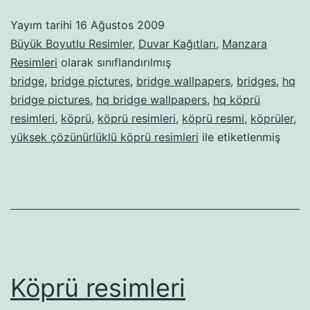
Yayım tarihi
16 Ağustos 2009
Büyük Boyutlu Resimler
,
Duvar Kağıtları
,
Manzara
Resimleri
olarak sınıflandırılmış
bridge
,
bridge pictures
,
bridge wallpapers
,
bridges
,
hq
bridge pictures
,
hq bridge wallpapers
,
hq köprü
resimleri
,
köprü
,
köprü resimleri
,
köprü resmi
,
köprüler
,
yüksek çözünürlüklü köprü resimleri
ile etiketlenmiş
Köprü resimleri