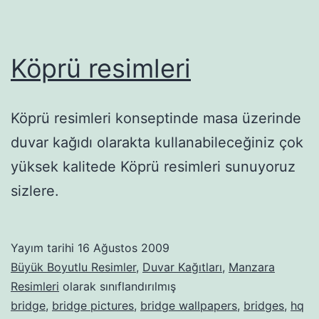
Köprü resimleri
Köprü resimleri konseptinde masa üzerinde
duvar kağıdı olarakta kullanabileceğiniz çok
yüksek kalitede Köprü resimleri sunuyoruz
sizlere.
Yayım tarihi
16 Ağustos 2009
Büyük Boyutlu Resimler
,
Duvar Kağıtları
,
Manzara
Resimleri
olarak sınıflandırılmış
bridge
,
bridge pictures
,
bridge wallpapers
,
bridges
,
hq