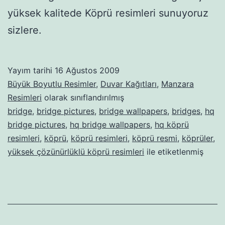
yüksek kalitede Köprü resimleri sunuyoruz
sizlere.
Yayım tarihi
16 Ağustos 2009
Büyük Boyutlu Resimler
,
Duvar Kağıtları
,
Manzara
Resimleri
olarak sınıflandırılmış
bridge
,
bridge pictures
,
bridge wallpapers
,
bridges
,
hq
bridge pictures
,
hq bridge wallpapers
,
hq köprü
resimleri
,
köprü
,
köprü resimleri
,
köprü resmi
,
köprüler
,
yüksek çözünürlüklü köprü resimleri
ile etiketlenmiş