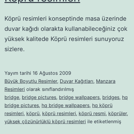
Köprü resimleri konseptinde masa üzerinde
duvar kağıdı olarakta kullanabileceğiniz çok
yüksek kalitede Köprü resimleri sunuyoruz
sizlere.
Yayım tarihi
16 Ağustos 2009
Büyük Boyutlu Resimler
,
Duvar Kağıtları
,
Manzara
Resimleri
olarak sınıflandırılmış
bridge
,
bridge pictures
,
bridge wallpapers
,
bridges
,
hq
bridge pictures
,
hq bridge wallpapers
,
hq köprü
resimleri
,
köprü
,
köprü resimleri
,
köprü resmi
,
köprüler
,
yüksek çözünürlüklü köprü resimleri
ile etiketlenmiş