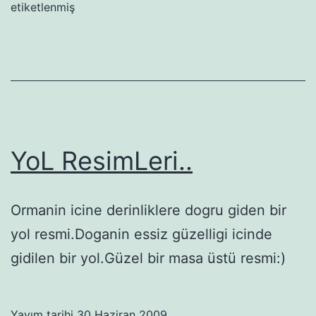
etiketlenmiş
YoL ResimLeri..
Ormanin icine derinliklere dogru giden bir
yol resmi.Doganin essiz güzelligi icinde
gidilen bir yol.Güzel bir masa üstü resmi:)
Yayım tarihi
30 Haziran 2009