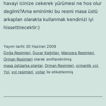
havayi icinize cekerek yürümesi ne hos olur
degilmi?Ama eminimki bu resmi masa üstü
arkaplan olarakta kullanmak kendinizi iyi
hissettirecektir:)
Yayım tarihi
30 Haziran 2009
Doğa Resimleri
,
Duvar Kağıtları
,
Manzara Resimleri
,
Orman Resimleri
olarak sınıflandırılmış
masa üstüarka planlar
,
Orman Resimleri
,
ormanlik yol
,
Yol
,
yol resimleri
,
yollar
ile etiketlenmiş