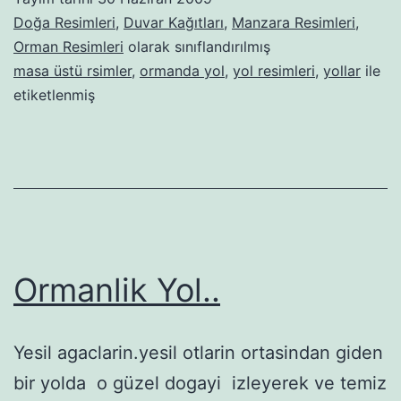
Doğa Resimleri
,
Duvar Kağıtları
,
Manzara Resimleri
,
Orman Resimleri
olarak sınıflandırılmış
masa üstü rsimler
,
ormanda yol
,
yol resimleri
,
yollar
ile
etiketlenmiş
Ormanlik Yol..
Yesil agaclarin.yesil otlarin ortasindan giden
bir yolda o güzel dogayi izleyerek ve temiz