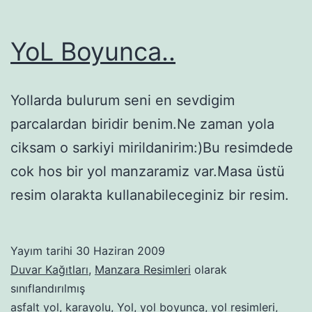
YoL Boyunca..
Yollarda bulurum seni en sevdigim
parcalardan biridir benim.Ne zaman yola
ciksam o sarkiyi mirildanirim:)Bu resimdede
cok hos bir yol manzaramiz var.Masa üstü
resim olarakta kullanabileceginiz bir resim.
Yayım tarihi
30 Haziran 2009
Duvar Kağıtları
,
Manzara Resimleri
olarak
sınıflandırılmış
asfalt yol
,
karayolu
,
Yol
,
yol boyunca
,
yol resimleri
,