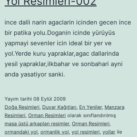
Yol Resimleri-002
ince dalli narin agaclarin icinden gecen ince
bir patika yolu.Doganin icinde yürüyüs
yapmayi sevenler icin ideal bir yer ve
yol.Yerde kuru yapraklar,agac dallarinda
yesil yapraklar,ilkbahar ve sonbahari ayni
anda yasatiyor sanki.
Yayım tarihi
08 Eylül 2009
Doğa Resimleri
,
Duvar Kağıtları
,
En Yeniler
,
Manzara
Resimleri
,
Orman Resimleri
olarak sınıflandırılmış
masa üstü arkaplan resimler
,
Orman Resimleri
,
ormandaki yol
,
ormanlik yol
,
yol resimleri
,
yollar
ile