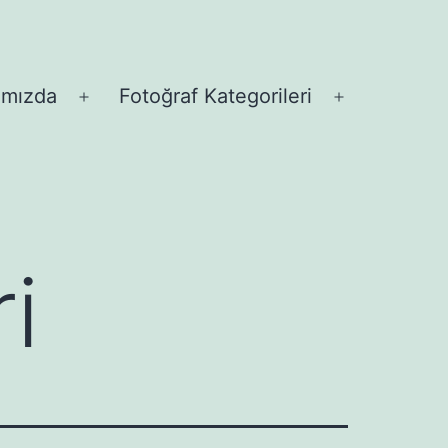
ımızda
Fotoğraf Kategorileri
Menüyü
Menüyü
aç
aç
i