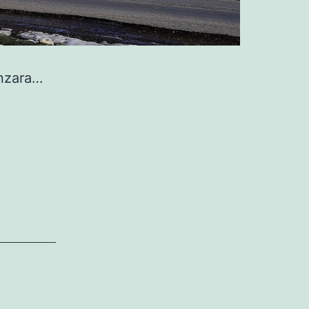
anzara…