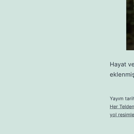
Hayat ve
eklenmişt
Yayım tari
Her Telden
yol resimle