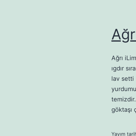
Ağr
Ağrı iLi
ıgdır sı
lav sett
yurdumu
temizdir
göktaşı 
Yayım tari