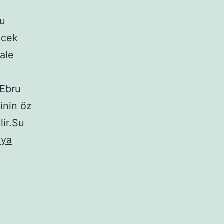
su
ecek
ale
 Ebru
kinin öz
lir.Su
ya