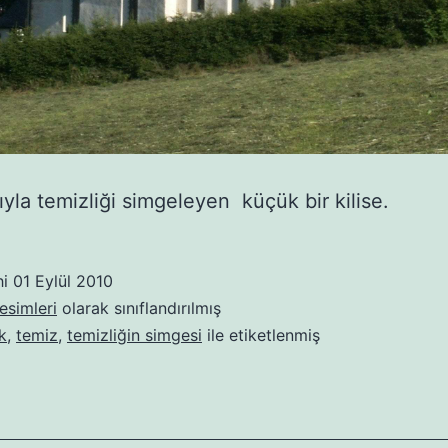
ıyla temizliği simgeleyen küçük bir kilise.
hi
01 Eylül 2010
esimleri
olarak sınıflandırılmış
k
,
temiz
,
temizliğin simgesi
ile etiketlenmiş