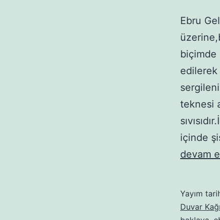
Ebru Gel
üzerine,
biçimde 
edilerek 
sergilen
teknesi a
sıvısıdır
içinde ş
devam e
Yayım tari
Duvar Kağı