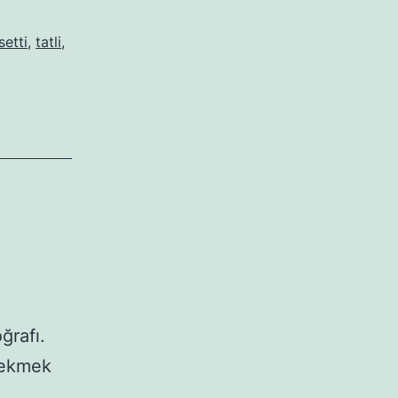
setti
,
tatli
,
ğrafı.
çekmek