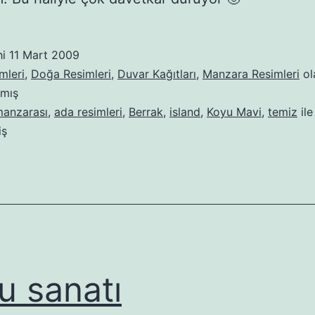
hi
11 Mart 2009
mleri
,
Doğa Resimleri
,
Duvar Kağıtları
,
Manzara Resimleri
ol
lmış
manzarası
,
ada resimleri
,
Berrak
,
island
,
Koyu Mavi
,
temiz
ile
iş
u sanatı