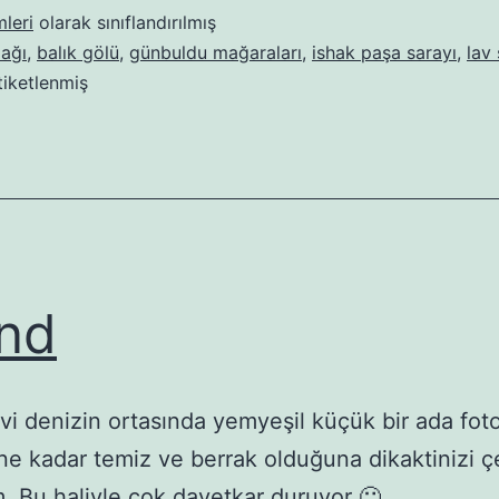
mleri
olarak sınıflandırılmış
dağı
,
balık gölü
,
günbuldu mağaraları
,
ishak paşa sarayı
,
lav 
tiketlenmiş
and
i denizin ortasında yemyeşil küçük bir ada foto
ne kadar temiz ve berrak olduğuna dikaktinizi 
m. Bu haliyle çok davetkar duruyor 🙂