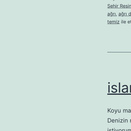
Şehir Resi
ağrı
,
ağrı 
temiz
ile e
isl
Koyu mav
Denizin 
istiyoru