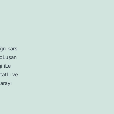
ğrı kars
 oLuşan
i iLe
atLı ve
sarayı