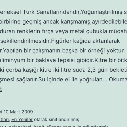
eneksel Türk Sanatlarındandır.Yoğunlaştırılmış 
birbirine geçmiş ancak karışmamış,ayırdedilebil
duran renklerin fırça veya metal çubukla müdah
şekillendirilmesidir.Figürler kağıda aktarılarak
ir.Yapılan bir çalışmanın başka bir örneği yoktur.
liminyum bir baklava tepsisi gibidir.Kitre bir bit
.İki çorba kaşığı kitre iki litre suda 2,3 gün bekleti
işmesi sağlanır.Su içinde el ile yoğrulan…
Okuma
Ebru
t
sanatı
hi
10 Mart 2009
tları
,
En Yeniler
olarak sınıflandırılmış