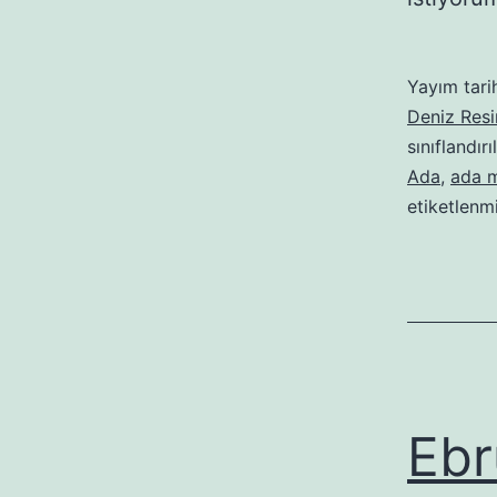
Yayım tari
Deniz Resi
sınıflandırı
Ada
,
ada 
etiketlenm
Ebr