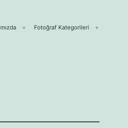
ımızda
Fotoğraf Kategorileri
Menüyü
Menüyü
aç
aç