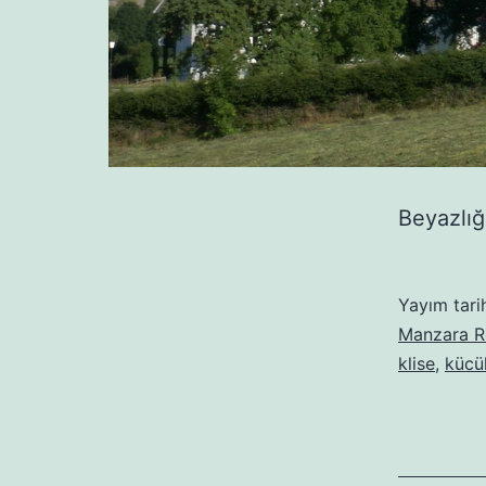
Beyazlığ
Yayım tari
Manzara R
klise
,
kücü