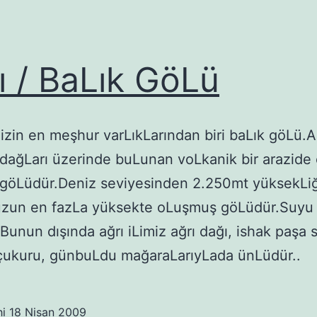
ı / BaLık GöLü
mizin en meşhur varLıkLarından biri baLık göLü.A
radağLarı üzerinde buLunan voLkanik bir arazide
i göLüdür.Deniz seviyesinden 2.250mt yüksekLiğ
zun en fazLa yüksekte oLuşmuş göLüdür.Suyu t
.Bunun dışında ağrı iLimiz ağrı dağı, ishak paşa 
çukuru, günbuLdu mağaraLarıyLada ünLüdür..
hi
18 Nisan 2009