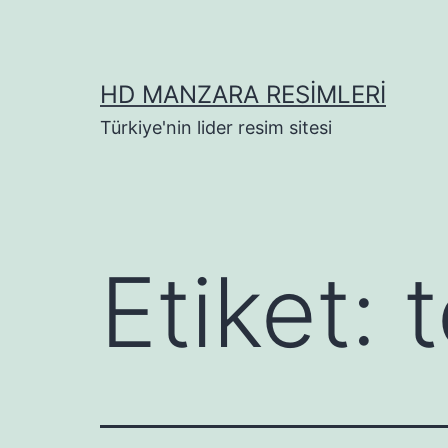
İçeriğe
geç
HD MANZARA RESIMLERI
Türkiye'nin lider resim sitesi
Etiket: