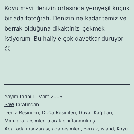
Koyu mavi denizin ortasında yemyeşil küçük
bir ada fotoğrafı. Denizin ne kadar temiz ve
berrak olduğuna dikaktinizi çekmek
istiyorum. Bu haliyle çok davetkar duruyor
🙂
Yayım tarihi
11 Mart 2009
SaW
tarafından
Deniz Resimleri
,
Doğa Resimleri
,
Duvar Kağıtları
,
Manzara Resimleri
olarak sınıflandırılmış
Ada
,
ada manzarası
,
ada resimleri
,
Berrak
,
island
,
Koyu