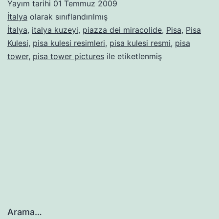
Yayım tarihi
01 Temmuz 2009
İtalya
olarak sınıflandırılmış
İtalya
,
italya kuzeyi
,
piazza dei miracolide
,
Pisa
,
Pisa
Kulesi
,
pisa kulesi resimleri
,
pisa kulesi resmi
,
pisa
tower
,
pisa tower pictures
ile etiketlenmiş
Arama…