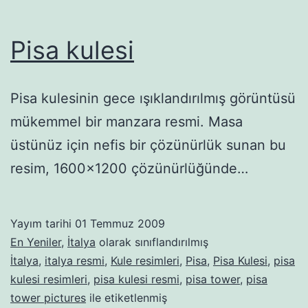
Pisa kulesi
Pisa kulesinin gece ışıklandırılmış görüntüsü
mükemmel bir manzara resmi. Masa
üstünüz için nefis bir çözünürlük sunan bu
resim, 1600×1200 çözünürlüğünde…
Yayım tarihi
01 Temmuz 2009
En Yeniler
,
İtalya
olarak sınıflandırılmış
İtalya
,
italya resmi
,
Kule resimleri
,
Pisa
,
Pisa Kulesi
,
pisa
kulesi resimleri
,
pisa kulesi resmi
,
pisa tower
,
pisa
tower pictures
ile etiketlenmiş