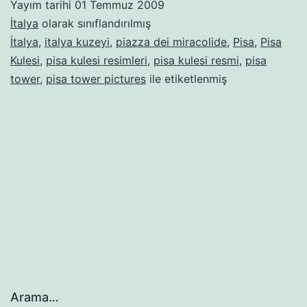
Yayım tarihi
01 Temmuz 2009
İtalya
olarak sınıflandırılmış
İtalya
,
italya kuzeyi
,
piazza dei miracolide
,
Pisa
,
Pisa
Kulesi
,
pisa kulesi resimleri
,
pisa kulesi resmi
,
pisa
tower
,
pisa tower pictures
ile etiketlenmiş
Arama…