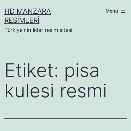
İçeriğe
HD MANZARA
Menü
geç
RESIMLERI
Türkiye'nin lider resim sitesi
Etiket:
pisa
kulesi resmi