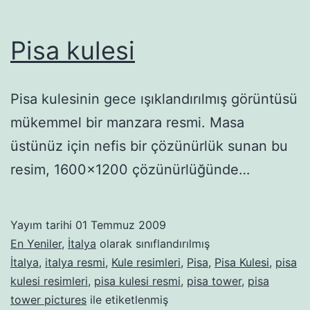
Pisa kulesi
Pisa kulesinin gece ışıklandırılmış görüntüsü
mükemmel bir manzara resmi. Masa
üstünüz için nefis bir çözünürlük sunan bu
resim, 1600×1200 çözünürlüğünde…
Yayım tarihi
01 Temmuz 2009
En Yeniler
,
İtalya
olarak sınıflandırılmış
İtalya
,
italya resmi
,
Kule resimleri
,
Pisa
,
Pisa Kulesi
,
pisa
kulesi resimleri
,
pisa kulesi resmi
,
pisa tower
,
pisa
tower pictures
ile etiketlenmiş