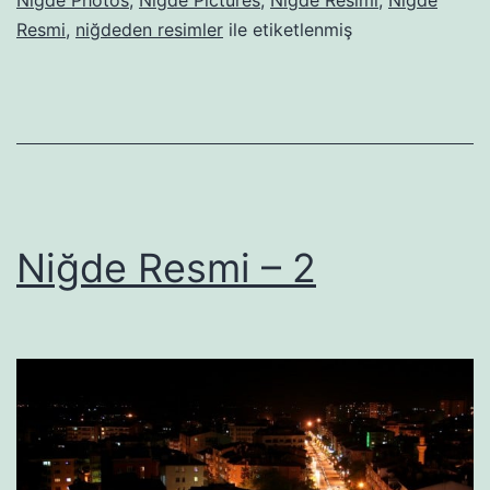
Nigde Photos
,
Nigde Pictures
,
Niğde Resimi
,
Niğde
Resmi
,
niğdeden resimler
ile etiketlenmiş
Niğde Resmi – 2