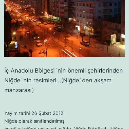
İç Anadolu Bölgesi`nin önemli şehirlerinden
Niğde`nin resimleri…(Niğde`den akşam
manzarası)
Yayım tarihi
26 Şubat 2012
Niğde
olarak sınıflandırılmış
en güzel niğde resimleri
,
niğde
,
Niğde Fotoğrafı
,
Niğde