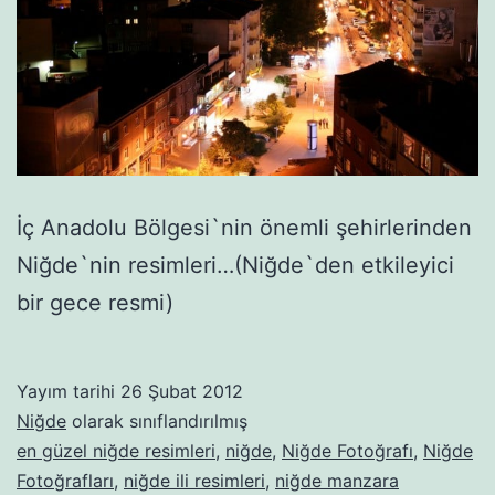
İç Anadolu Bölgesi`nin önemli şehirlerinden
Niğde`nin resimleri…(Niğde`den etkileyici
bir gece resmi)
Yayım tarihi
26 Şubat 2012
Niğde
olarak sınıflandırılmış
en güzel niğde resimleri
,
niğde
,
Niğde Fotoğrafı
,
Niğde
Fotoğrafları
,
niğde ili resimleri
,
niğde manzara