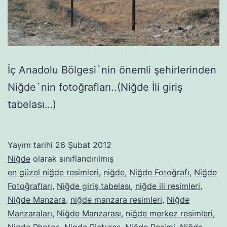
İç Anadolu Bölgesi`nin önemli şehirlerinden
Niğde`nin fotoğrafları..(Niğde İli giriş
tabelası…)
Yayım tarihi
26 Şubat 2012
Niğde
olarak sınıflandırılmış
en güzel niğde resimleri
,
niğde
,
Niğde Fotoğrafı
,
Niğde
Fotoğrafları
,
Niğde giriş tabelası
,
niğde ili resimleri
,
Niğde Manzara
,
niğde manzara resimleri
,
Niğde
Manzaraları
,
Niğde Manzarası
,
niğde merkez resimleri
,