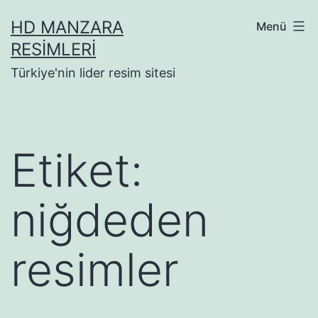
İçeriğe
HD MANZARA
Menü
geç
RESIMLERI
Türkiye'nin lider resim sitesi
Etiket:
niğdeden
resimler