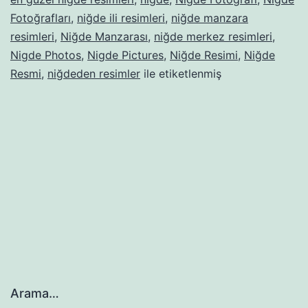
Fotoğrafları
,
niğde ili resimleri
,
niğde manzara
resimleri
,
Niğde Manzarası
,
niğde merkez resimleri
,
Nigde Photos
,
Nigde Pictures
,
Niğde Resimi
,
Niğde
Resmi
,
niğdeden resimler
ile etiketlenmiş
Arama…