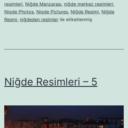
resimleri
,
Niğde Manzarası
,
niğde merkez resimleri
,
Nigde Photos
,
Nigde Pictures
,
Niğde Resimi
,
Niğde
Resmi
,
niğdeden resimler
ile etiketlenmiş
Niğde Resimleri – 5