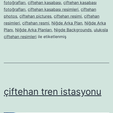
fotoğrafları
,
çiftehan kasabası
,
çiftehan kasabası
fotoğrafları
,
çiftehan kasabası resimleri
,
çiftehan
photos
,
çiftehan pictures
,
çiftehan resimi
,
çiftehan
resimleri
,
çiftehan resmi
,
Niğde Arka Plan
,
Niğde Arka
Planı
,
Niğde Arka Planları
,
Nigde Backgrounds
,
ulukışla
çiftehan resimleri
ile etiketlenmiş
çiftehan tren istasyonu