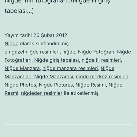
Niğde`nin fotoğrafları..(Niğde İli giriş
tabelası…)
Yayım tarihi
26 Şubat 2012
Niğde
olarak sınıflandırılmış
en güzel niğde resimleri
,
niğde
,
Niğde Fotoğrafı
,
Niğde
Fotoğrafları
,
Niğde giriş tabelası
,
niğde ili resimleri
,
Niğde Manzara
,
niğde manzara resimleri
,
Niğde
Manzaraları
,
Niğde Manzarası
,
niğde merkez resimleri
,
Nigde Photos
,
Nigde Pictures
,
Niğde Resimi
,
Niğde
Resmi
,
niğdeden resimler
ile etiketlenmiş