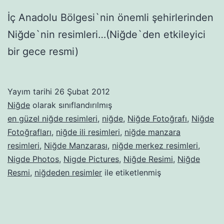
İç Anadolu Bölgesi`nin önemli şehirlerinden
Niğde`nin resimleri…(Niğde`den etkileyici
bir gece resmi)
Yayım tarihi
26 Şubat 2012
Niğde
olarak sınıflandırılmış
en güzel niğde resimleri
,
niğde
,
Niğde Fotoğrafı
,
Niğde
Fotoğrafları
,
niğde ili resimleri
,
niğde manzara
resimleri
,
Niğde Manzarası
,
niğde merkez resimleri
,
Nigde Photos
,
Nigde Pictures
,
Niğde Resimi
,
Niğde
Resmi
,
niğdeden resimler
ile etiketlenmiş