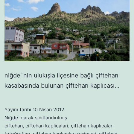
niğde`nin ulukışla ilçesine bağlı çiftehan
kasabasında bulunan çiftehan kaplıcası…
Yayım tarihi
10 Nisan 2012
Niğde
olarak sınıflandırılmış
çiftehan
,
ciftehan kaplicalari
,
çiftehan kaplıcaları
fotoğrafları
,
çiftehan kaplıcaları resimleri
,
çiftehan