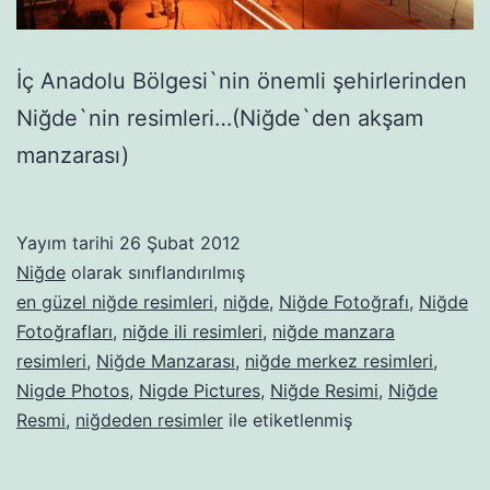
İç Anadolu Bölgesi`nin önemli şehirlerinden
Niğde`nin resimleri…(Niğde`den akşam
manzarası)
Yayım tarihi
26 Şubat 2012
Niğde
olarak sınıflandırılmış
en güzel niğde resimleri
,
niğde
,
Niğde Fotoğrafı
,
Niğde
Fotoğrafları
,
niğde ili resimleri
,
niğde manzara
resimleri
,
Niğde Manzarası
,
niğde merkez resimleri
,
Nigde Photos
,
Nigde Pictures
,
Niğde Resimi
,
Niğde
Resmi
,
niğdeden resimler
ile etiketlenmiş