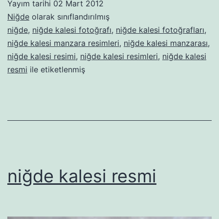
Yayım tarihi
02 Mart 2012
Niğde
olarak sınıflandırılmış
niğde
,
niğde kalesi fotoğrafı
,
niğde kalesi fotoğrafları
,
niğde kalesi manzara resimleri
,
niğde kalesi manzarası
,
niğde kalesi resimi
,
niğde kalesi resimleri
,
niğde kalesi
resmi
ile etiketlenmiş
niğde kalesi resmi