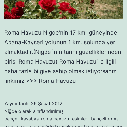
Roma Havuzu Niğde’nin 17 km. güneyinde
Adana-Kayseri yolunun 1 km. solunda yer
almaktadır.(Niğde`nin tarihi güzelliklerinden
birisi Roma Havuzu) Roma Havuzu`la ilgili
daha fazla bilgiye sahip olmak istiyorsanız
linkimiz >>> Roma Havuzu
Yayım tarihi
26 Şubat 2012
Niğde
olarak sınıflandırılmış
bahçeli kasabası roma havuzu resimleri
,
bahçeli roma
havuzu resimleri
,
niğde bahçeli roma havuzu
,
niğde bor