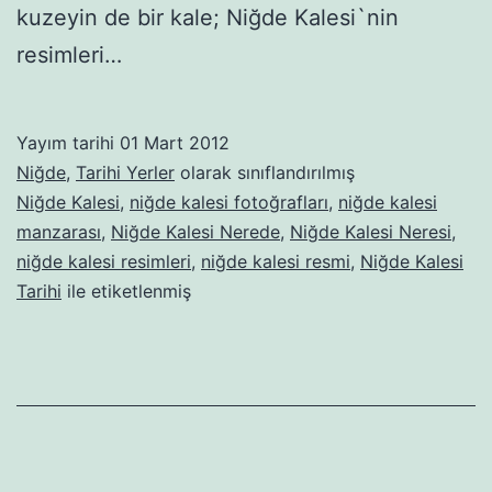
kuzeyin de bir kale; Niğde Kalesi`nin
resimleri…
Yayım tarihi
01 Mart 2012
Niğde
,
Tarihi Yerler
olarak sınıflandırılmış
Niğde Kalesi
,
niğde kalesi fotoğrafları
,
niğde kalesi
manzarası
,
Niğde Kalesi Nerede
,
Niğde Kalesi Neresi
,
niğde kalesi resimleri
,
niğde kalesi resmi
,
Niğde Kalesi
Tarihi
ile etiketlenmiş