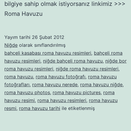
bilgiye sahip olmak istiyorsanız linkimiz >>>
Roma Havuzu
Yayım tarihi
26 Şubat 2012
Niğde
olarak sınıflandırılmış
bahçeli kasabası roma havuzu resimleri
,
bahçeli roma
havuzu resimleri
,
niğde bahçeli roma havuzu
,
niğde bor
roma havuzu resimleri
,
niğde roma havuzu resimleri
,
roma havuzu
,
roma havuzu fotoğrafı
,
roma havuzu
fotoğrafları
,
roma havuzu nerede
,
roma havuzu niğde
,
roma havuzu photos
,
roma havuzu pictures
,
roma
havuzu resimi
,
roma havuzu resimleri
,
roma havuzu
resmi
,
roma havuzu tarihi
ile etiketlenmiş