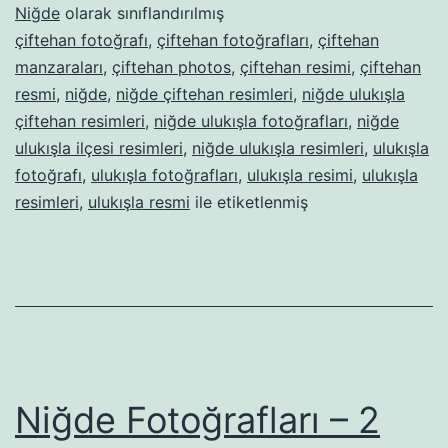
Niğde
olarak sınıflandırılmış
çiftehan fotoğrafı
,
çiftehan fotoğrafları
,
çiftehan
manzaraları
,
çiftehan photos
,
çiftehan resimi
,
çiftehan
resmi
,
niğde
,
niğde çiftehan resimleri
,
niğde ulukışla
çiftehan resimleri
,
niğde ulukışla fotoğrafları
,
niğde
ulukışla ilçesi resimleri
,
niğde ulukışla resimleri
,
ulukışla
fotoğrafı
,
ulukışla fotoğrafları
,
ulukışla resimi
,
ulukışla
resimleri
,
ulukışla resmi
ile etiketlenmiş
Niğde Fotoğrafları – 2