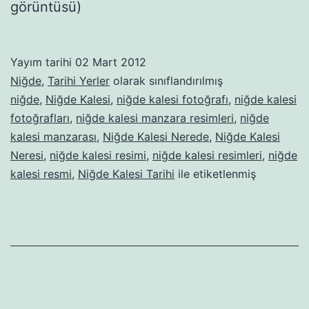
görüntüsü)
Yayım tarihi
02 Mart 2012
Niğde
,
Tarihi Yerler
olarak sınıflandırılmış
niğde
,
Niğde Kalesi
,
niğde kalesi fotoğrafı
,
niğde kalesi
fotoğrafları
,
niğde kalesi manzara resimleri
,
niğde
kalesi manzarası
,
Niğde Kalesi Nerede
,
Niğde Kalesi
Neresi
,
niğde kalesi resimi
,
niğde kalesi resimleri
,
niğde
kalesi resmi
,
Niğde Kalesi Tarihi
ile etiketlenmiş