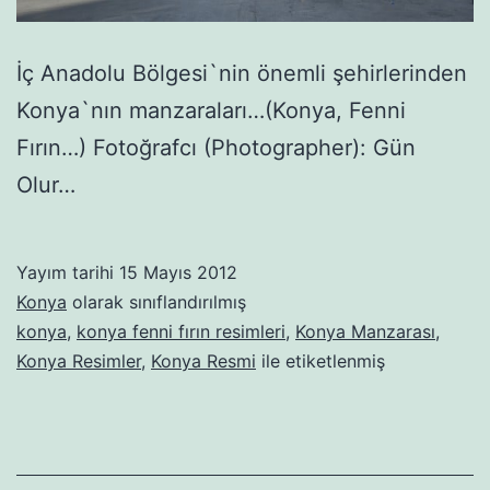
İç Anadolu Bölgesi`nin önemli şehirlerinden
Konya`nın manzaraları…(Konya, Fenni
Fırın…) Fotoğrafcı (Photographer): Gün
Olur…
Yayım tarihi
15 Mayıs 2012
Konya
olarak sınıflandırılmış
konya
,
konya fenni fırın resimleri
,
Konya Manzarası
,
Konya Resimler
,
Konya Resmi
ile etiketlenmiş