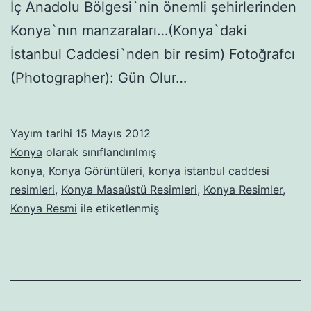
İç Anadolu Bölgesi`nin önemli şehirlerinden
Konya`nın manzaraları…(Konya`daki
İstanbul Caddesi`nden bir resim) Fotoğrafcı
(Photographer): Gün Olur…
Yayım tarihi
15 Mayıs 2012
Konya
olarak sınıflandırılmış
konya
,
Konya Görüntüleri
,
konya istanbul caddesi
resimleri
,
Konya Masaüstü Resimleri
,
Konya Resimler
,
Konya Resmi
ile etiketlenmiş