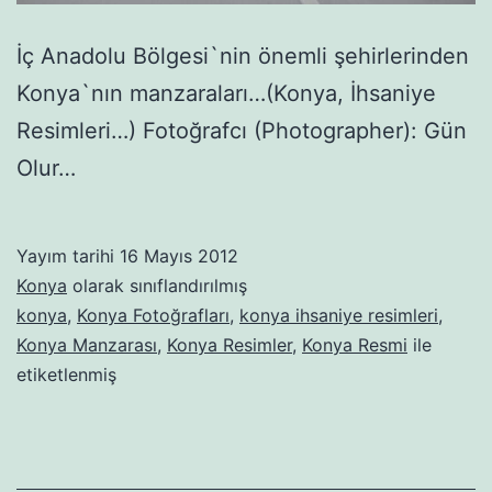
İç Anadolu Bölgesi`nin önemli şehirlerinden
Konya`nın manzaraları…(Konya, İhsaniye
Resimleri…) Fotoğrafcı (Photographer): Gün
Olur…
Yayım tarihi
16 Mayıs 2012
Konya
olarak sınıflandırılmış
konya
,
Konya Fotoğrafları
,
konya ihsaniye resimleri
,
Konya Manzarası
,
Konya Resimler
,
Konya Resmi
ile
etiketlenmiş