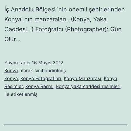
İç Anadolu Bölgesi`nin önemli şehirlerinden
Konya`nın manzaraları…(Konya, Yaka
Caddesi…) Fotoğrafcı (Photographer): Gün
Olur…
Yayım tarihi
16 Mayıs 2012
Konya
olarak sınıflandırılmış
konya
,
Konya Fotoğrafları
,
Konya Manzarası
,
Konya
Resimler
,
Konya Resmi
,
konya yaka caddesi resimleri
ile etiketlenmiş