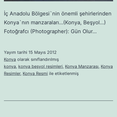
İç Anadolu Bölgesi`nin önemli şehirlerinden
Konya`nın manzaraları…(Konya, Beşyol…)
Fotoğrafcı (Photographer): Gün Olur…
Yayım tarihi
15 Mayıs 2012
Konya
olarak sınıflandırılmış
konya
,
konya beşyol resimleri
,
Konya Manzarası
,
Konya
Resimler
,
Konya Resmi
ile etiketlenmiş