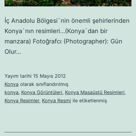
İç Anadolu Bölgesi`nin önemli şehirlerinden
Konya`nın resimleri…(Konya`dan bir
manzara) Fotoğrafcı (Photographer): Gün
Olur…
Yayım tarihi
15 Mayıs 2012
Konya
olarak sınıflandırılmış
konya
,
Konya Görüntüleri
,
Konya Masaüstü Resimleri
,
Konya Resimler
,
Konya Resmi
ile etiketlenmiş