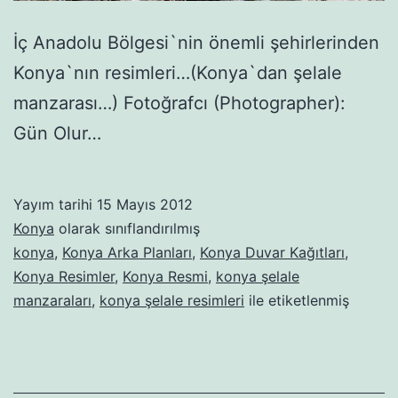
İç Anadolu Bölgesi`nin önemli şehirlerinden
Konya`nın resimleri…(Konya`dan şelale
manzarası…) Fotoğrafcı (Photographer):
Gün Olur…
Yayım tarihi
15 Mayıs 2012
Konya
olarak sınıflandırılmış
konya
,
Konya Arka Planları
,
Konya Duvar Kağıtları
,
Konya Resimler
,
Konya Resmi
,
konya şelale
manzaraları
,
konya şelale resimleri
ile etiketlenmiş