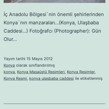
İç Anadolu Bölgesi`nin önemli şehirlerinden
Konya`nın manzaraları…(Konya, Ulaşbaba
Caddesi…) Fotoğrafcı (Photographer): Gün
Olur…
Yayım tarihi
15 Mayıs 2012
Konya
olarak sınıflandırılmış
konya
,
Konya Masaüstü Resimleri
,
Konya Resimler
,
Konya Resmi
,
konya ulaşbaba caddesi
ile etiketlenmiş