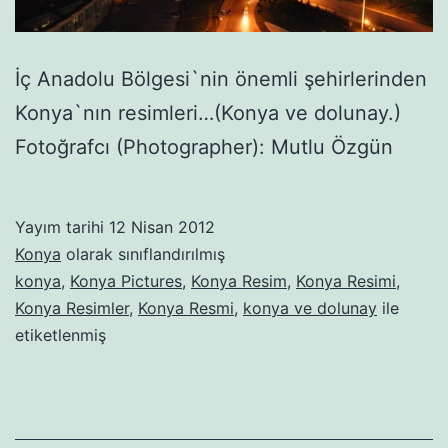
İç Anadolu Bölgesi`nin önemli şehirlerinden
Konya`nın resimleri…(Konya ve dolunay.)
Fotoğrafcı (Photographer): Mutlu Özgün
Yayım tarihi
12 Nisan 2012
Konya
olarak sınıflandırılmış
konya
,
Konya Pictures
,
Konya Resim
,
Konya Resimi
,
Konya Resimler
,
Konya Resmi
,
konya ve dolunay
ile
etiketlenmiş