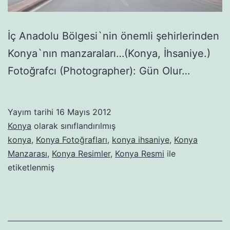
İç Anadolu Bölgesi`nin önemli şehirlerinden
Konya`nın manzaraları…(Konya, İhsaniye.)
Fotoğrafcı (Photographer): Gün Olur…
Yayım tarihi
16 Mayıs 2012
Konya
olarak sınıflandırılmış
konya
,
Konya Fotoğrafları
,
konya ihsaniye
,
Konya
Manzarası
,
Konya Resimler
,
Konya Resmi
ile
etiketlenmiş