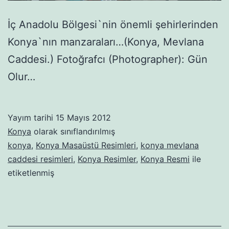
İç Anadolu Bölgesi`nin önemli şehirlerinden
Konya`nın manzaraları…(Konya, Mevlana
Caddesi.) Fotoğrafcı (Photographer): Gün
Olur…
Yayım tarihi
15 Mayıs 2012
Konya
olarak sınıflandırılmış
konya
,
Konya Masaüstü Resimleri
,
konya mevlana
caddesi resimleri
,
Konya Resimler
,
Konya Resmi
ile
etiketlenmiş