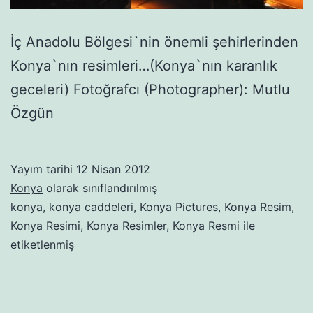
İç Anadolu Bölgesi`nin önemli şehirlerinden
Konya`nın resimleri…(Konya`nın karanlık
geceleri) Fotoğrafcı (Photographer): Mutlu
Özgün
Yayım tarihi
12 Nisan 2012
Konya
olarak sınıflandırılmış
konya
,
konya caddeleri
,
Konya Pictures
,
Konya Resim
,
Konya Resimi
,
Konya Resimler
,
Konya Resmi
ile
etiketlenmiş