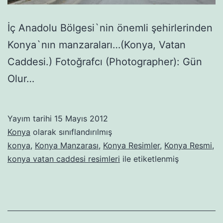
İç Anadolu Bölgesi`nin önemli şehirlerinden
Konya`nın manzaraları…(Konya, Vatan
Caddesi.) Fotoğrafcı (Photographer): Gün
Olur…
Yayım tarihi
15 Mayıs 2012
Konya
olarak sınıflandırılmış
konya
,
Konya Manzarası
,
Konya Resimler
,
Konya Resmi
,
konya vatan caddesi resimleri
ile etiketlenmiş