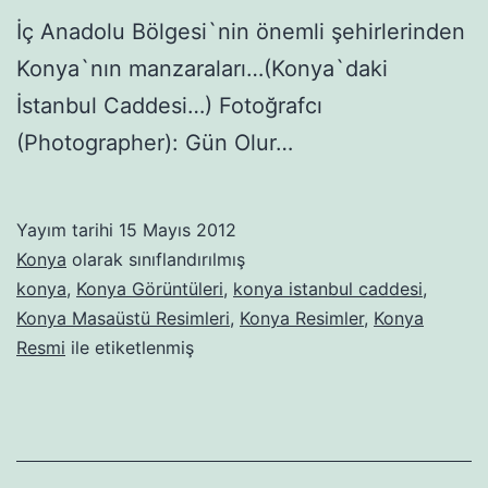
İç Anadolu Bölgesi`nin önemli şehirlerinden
Konya`nın manzaraları…(Konya`daki
İstanbul Caddesi…) Fotoğrafcı
(Photographer): Gün Olur…
Yayım tarihi
15 Mayıs 2012
Konya
olarak sınıflandırılmış
konya
,
Konya Görüntüleri
,
konya istanbul caddesi
,
Konya Masaüstü Resimleri
,
Konya Resimler
,
Konya
Resmi
ile etiketlenmiş