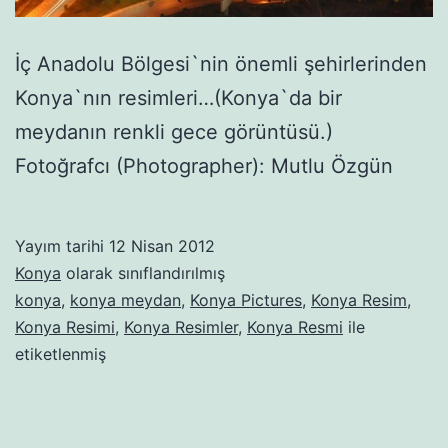
İç Anadolu Bölgesi`nin önemli şehirlerinden
Konya`nın resimleri…(Konya`da bir
meydanın renkli gece görüntüsü.)
Fotoğrafcı (Photographer): Mutlu Özgün
Yayım tarihi
12 Nisan 2012
Konya
olarak sınıflandırılmış
konya
,
konya meydan
,
Konya Pictures
,
Konya Resim
,
Konya Resimi
,
Konya Resimler
,
Konya Resmi
ile
etiketlenmiş