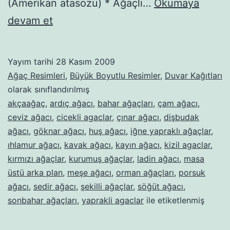
(Amerikan atasözü) * Ağaçlı…
Okumaya
Ağaçlar
devam et
–
146
Yayım tarihi
28 Kasım 2009
Ağaç Resimleri
,
Büyük Boyutlu Resimler
,
Duvar Kağıtları
olarak sınıflandırılmış
akçaağaç
,
ardıç ağacı
,
bahar ağaçları
,
çam ağacı
,
ceviz ağacı
,
cicekli agaclar
,
çınar ağacı
,
dişbudak
ağacı
,
göknar ağacı
,
huş ağacı
,
iğne yapraklı ağaçlar
,
ıhlamur ağacı
,
kavak ağacı
,
kayın ağacı
,
kizil agaclar
,
kırmızı ağaçlar
,
kurumuş ağaçlar
,
ladin ağacı
,
masa
üstü arka plan
,
meşe ağacı
,
orman ağaçları
,
porsuk
ağacı
,
sedir ağacı
,
şekilli ağaçlar
,
söğüt ağacı
,
sonbahar ağaçları
,
yaprakli agaclar
ile etiketlenmiş