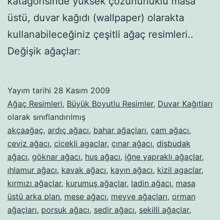
katagorisinde yüksek çözünürlüklü masa
üstü, duvar kağıdı (wallpaper) olarakta
kullanabileceğiniz çeşitli ağaç resimleri..
Değişik ağaçlar:
Yayım tarihi
28 Kasım 2009
Ağaç Resimleri
,
Büyük Boyutlu Resimler
,
Duvar Kağıtları
olarak sınıflandırılmış
akçaağaç
,
ardıç ağacı
,
bahar ağaçları
,
çam ağacı
,
ceviz ağacı
,
cicekli agaclar
,
çınar ağacı
,
dişbudak
ağacı
,
göknar ağacı
,
huş ağacı
,
iğne yapraklı ağaçlar
,
ıhlamur ağacı
,
kavak ağacı
,
kayın ağacı
,
kizil agaclar
,
kırmızı ağaçlar
,
kurumuş ağaçlar
,
ladin ağacı
,
masa
üstü arka plan
,
meşe ağacı
,
meyve ağaçları
,
orman
ağaçları
,
porsuk ağacı
,
sedir ağacı
,
şekilli ağaçlar
,