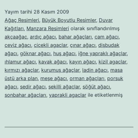
147
Yayım tarihi
28 Kasım 2009
Ağaç Resimleri
,
Büyük Boyutlu Resimler
,
Duvar
Kağıtları
,
Manzara Resimleri
olarak sınıflandırılmış
akçaağaç
,
ardıç ağacı
,
bahar ağaçları
,
çam ağacı
,
ceviz ağacı
,
cicekli agaclar
,
çınar ağacı
,
dişbudak
ağacı
,
göknar ağacı
,
huş ağacı
,
iğne yapraklı ağaçlar
,
ıhlamur ağacı
,
kavak ağacı
,
kayın ağacı
,
kizil agaclar
,
kırmızı ağaçlar
,
kurumuş ağaçlar
,
ladin ağacı
,
masa
üstü arka plan
,
meşe ağacı
,
orman ağaçları
,
porsuk
ağacı
,
sedir ağacı
,
şekilli ağaçlar
,
söğüt ağacı
,
sonbahar ağaçları
,
yaprakli agaclar
ile etiketlenmiş