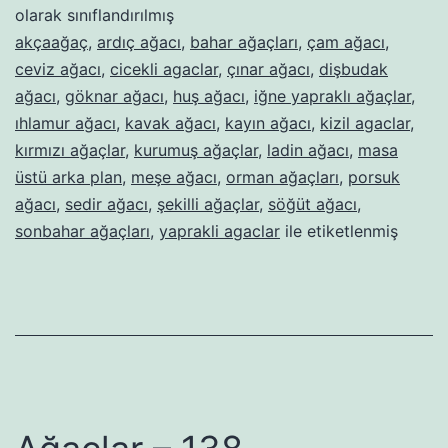
olarak sınıflandırılmış
akçaağaç
,
ardıç ağacı
,
bahar ağaçları
,
çam ağacı
,
ceviz ağacı
,
cicekli agaclar
,
çınar ağacı
,
dişbudak
ağacı
,
göknar ağacı
,
huş ağacı
,
iğne yapraklı ağaçlar
,
ıhlamur ağacı
,
kavak ağacı
,
kayın ağacı
,
kizil agaclar
,
kırmızı ağaçlar
,
kurumuş ağaçlar
,
ladin ağacı
,
masa
üstü arka plan
,
meşe ağacı
,
orman ağaçları
,
porsuk
ağacı
,
sedir ağacı
,
şekilli ağaçlar
,
söğüt ağacı
,
sonbahar ağaçları
,
yaprakli agaclar
ile etiketlenmiş