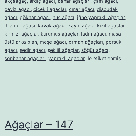
akçaağaç
,
ardıç ağacı
,
bahar ağaçları
,
çam ağacı
,
ceviz ağacı
,
cicekli agaclar
,
çınar ağacı
,
dişbudak
ağacı
,
göknar ağacı
,
huş ağacı
,
iğne yapraklı ağaçlar
,
ıhlamur ağacı
,
kavak ağacı
,
kayın ağacı
,
kizil agaclar
,
kırmızı ağaçlar
,
kurumuş ağaçlar
,
ladin ağacı
,
masa
üstü arka plan
,
meşe ağacı
,
orman ağaçları
,
porsuk
ağacı
,
sedir ağacı
,
şekilli ağaçlar
,
söğüt ağacı
,
sonbahar ağaçları
,
yaprakli agaclar
ile etiketlenmiş
Ağaçlar – 147