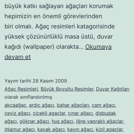
büyük katkı sağlayan ağaçları korumak
hepimizin en önemli görevlerinden
biri olmalı. Ağaç resimleri katagorisinde
yüksek çözünürlüklü masa üstü, duvar
kağıdı (wallpaper) olarakta…
Okumaya
Ağaçlar
devam et
–
145
Yayım tarihi
28 Kasım 2009
Ağaç Resimleri
,
Büyük Boyutlu Resimler
,
Duvar Kağıtları
olarak sınıflandırılmış
akçaağaç
,
ardıç ağacı
,
bahar ağaçları
,
çam ağacı
,
ceviz ağacı
,
cicekli agaclar
,
çınar ağacı
,
dişbudak
ağacı
,
göknar ağacı
,
huş ağacı
,
iğne yapraklı ağaçlar
,
ıhlamur ağacı
,
kavak ağacı
,
kayın ağacı
,
kizil agaclar
,