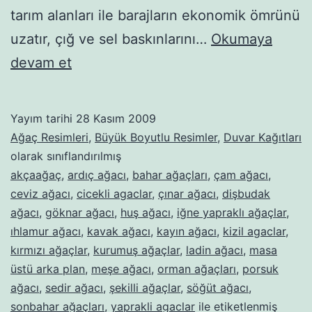
tarım alanları ile barajların ekonomik ömrünü
uzatır, çığ ve sel baskınlarını…
Okumaya
Ağaçlar
devam et
–
142
Yayım tarihi
28 Kasım 2009
Ağaç Resimleri
,
Büyük Boyutlu Resimler
,
Duvar Kağıtları
olarak sınıflandırılmış
akçaağaç
,
ardıç ağacı
,
bahar ağaçları
,
çam ağacı
,
ceviz ağacı
,
cicekli agaclar
,
çınar ağacı
,
dişbudak
ağacı
,
göknar ağacı
,
huş ağacı
,
iğne yapraklı ağaçlar
,
ıhlamur ağacı
,
kavak ağacı
,
kayın ağacı
,
kizil agaclar
,
kırmızı ağaçlar
,
kurumuş ağaçlar
,
ladin ağacı
,
masa
üstü arka plan
,
meşe ağacı
,
orman ağaçları
,
porsuk
ağacı
,
sedir ağacı
,
şekilli ağaçlar
,
söğüt ağacı
,
sonbahar ağaçları
,
yaprakli agaclar
ile etiketlenmiş