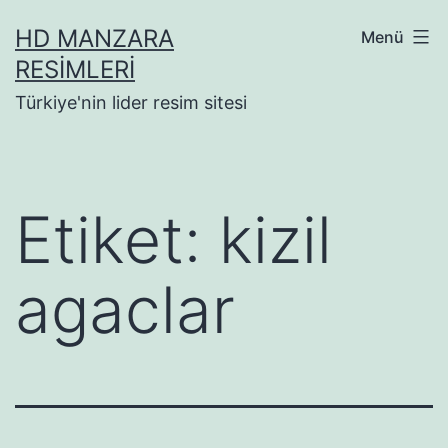
İçeriğe
HD MANZARA
Menü
geç
RESIMLERI
Türkiye'nin lider resim sitesi
Etiket:
kizil
agaclar