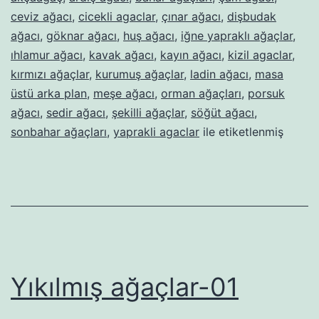
ceviz ağacı
,
cicekli agaclar
,
çınar ağacı
,
dişbudak
ağacı
,
göknar ağacı
,
huş ağacı
,
iğne yapraklı ağaçlar
,
ıhlamur ağacı
,
kavak ağacı
,
kayın ağacı
,
kizil agaclar
,
kırmızı ağaçlar
,
kurumuş ağaçlar
,
ladin ağacı
,
masa
üstü arka plan
,
meşe ağacı
,
orman ağaçları
,
porsuk
ağacı
,
sedir ağacı
,
şekilli ağaçlar
,
söğüt ağacı
,
sonbahar ağaçları
,
yaprakli agaclar
ile etiketlenmiş
Yıkılmış ağaçlar-01