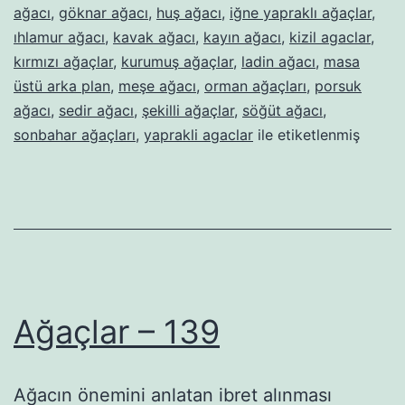
ağacı
,
göknar ağacı
,
huş ağacı
,
iğne yapraklı ağaçlar
,
ıhlamur ağacı
,
kavak ağacı
,
kayın ağacı
,
kizil agaclar
,
kırmızı ağaçlar
,
kurumuş ağaçlar
,
ladin ağacı
,
masa
üstü arka plan
,
meşe ağacı
,
orman ağaçları
,
porsuk
ağacı
,
sedir ağacı
,
şekilli ağaçlar
,
söğüt ağacı
,
sonbahar ağaçları
,
yaprakli agaclar
ile etiketlenmiş
Ağaçlar – 139
Ağacın önemini anlatan ibret alınması