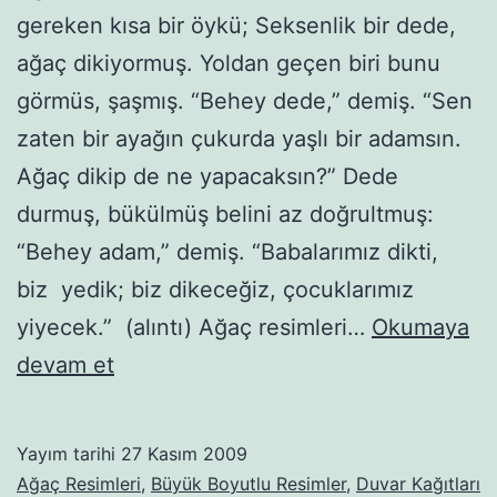
gereken kısa bir öykü; Seksenlik bir dede,
ağaç dikiyormuş. Yoldan geçen biri bunu
görmüs, şaşmış. “Behey dede,” demiş. “Sen
zaten bir ayağın çukurda yaşlı bir adamsın.
Ağaç dikip de ne yapacaksın?” Dede
durmuş, bükülmüş belini az doğrultmuş:
“Behey adam,” demiş. “Babalarımız dikti,
biz yedik; biz dikeceğiz, çocuklarımız
yiyecek.” (alıntı) Ağaç resimleri…
Okumaya
Ağaçlar
devam et
–
139
Yayım tarihi
27 Kasım 2009
Ağaç Resimleri
,
Büyük Boyutlu Resimler
,
Duvar Kağıtları