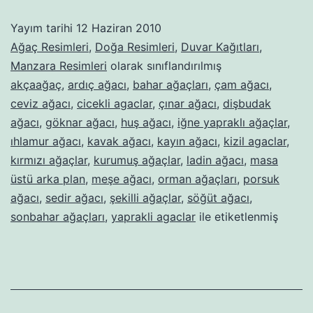
Yayım tarihi
12 Haziran 2010
Ağaç Resimleri
,
Doğa Resimleri
,
Duvar Kağıtları
,
Manzara Resimleri
olarak sınıflandırılmış
akçaağaç
,
ardıç ağacı
,
bahar ağaçları
,
çam ağacı
,
ceviz ağacı
,
cicekli agaclar
,
çınar ağacı
,
dişbudak
ağacı
,
göknar ağacı
,
huş ağacı
,
iğne yapraklı ağaçlar
,
ıhlamur ağacı
,
kavak ağacı
,
kayın ağacı
,
kizil agaclar
,
kırmızı ağaçlar
,
kurumuş ağaçlar
,
ladin ağacı
,
masa
üstü arka plan
,
meşe ağacı
,
orman ağaçları
,
porsuk
ağacı
,
sedir ağacı
,
şekilli ağaçlar
,
söğüt ağacı
,
sonbahar ağaçları
,
yaprakli agaclar
ile etiketlenmiş