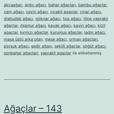
akçaağaç
,
ardıç ağacı
,
bahar ağaçları
,
bambu ağaçlar
,
çam ağacı
,
ceviz ağacı
,
cicekli agaclar
,
çınar ağacı
,
dişbudak ağacı
,
göknar ağacı
,
huş ağacı
,
iğne yapraklı
ağaçlar
,
ıhlamur ağacı
,
kavak ağacı
,
kayın ağacı
,
kizil
agaclar
,
kırmızı ağaçlar
,
kurumuş ağaçlar
,
ladin ağacı
,
masa üstü arka plan
,
meşe ağacı
,
orman ağaçları
,
porsuk ağacı
,
sedir ağacı
,
şekilli ağaçlar
,
söğüt ağacı
,
sonbahar ağaçları
,
yaprakli agaclar
ile etiketlenmiş
Ağaçlar – 143