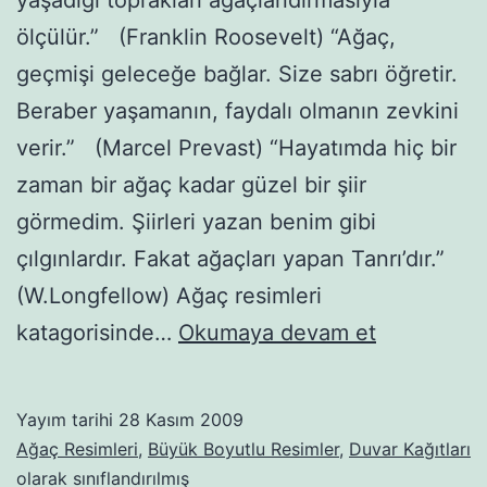
yaşadığı toprakları ağaçlandırmasıyla
ölçülür.” (Franklin Roosevelt) “Ağaç,
geçmişi geleceğe bağlar. Size sabrı öğretir.
Beraber yaşamanın, faydalı olmanın zevkini
verir.” (Marcel Prevast) “Hayatımda hiç bir
zaman bir ağaç kadar güzel bir şiir
görmedim. Şiirleri yazan benim gibi
çılgınlardır. Fakat ağaçları yapan Tanrı’dır.”
(W.Longfellow) Ağaç resimleri
Ağaçlar
katagorisinde…
Okumaya devam et
–
144
Yayım tarihi
28 Kasım 2009
Ağaç Resimleri
,
Büyük Boyutlu Resimler
,
Duvar Kağıtları
olarak sınıflandırılmış