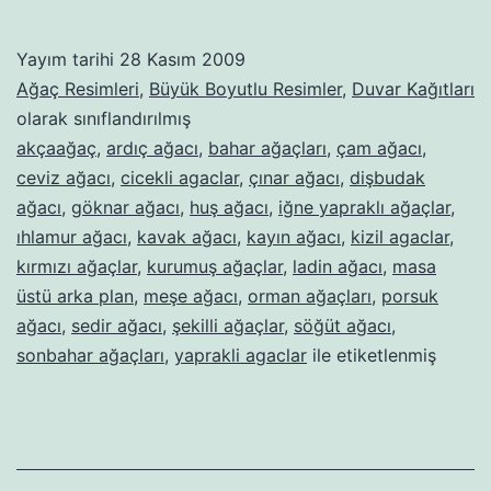
–
143
Yayım tarihi
28 Kasım 2009
Ağaç Resimleri
,
Büyük Boyutlu Resimler
,
Duvar Kağıtları
olarak sınıflandırılmış
akçaağaç
,
ardıç ağacı
,
bahar ağaçları
,
çam ağacı
,
ceviz ağacı
,
cicekli agaclar
,
çınar ağacı
,
dişbudak
ağacı
,
göknar ağacı
,
huş ağacı
,
iğne yapraklı ağaçlar
,
ıhlamur ağacı
,
kavak ağacı
,
kayın ağacı
,
kizil agaclar
,
kırmızı ağaçlar
,
kurumuş ağaçlar
,
ladin ağacı
,
masa
üstü arka plan
,
meşe ağacı
,
orman ağaçları
,
porsuk
ağacı
,
sedir ağacı
,
şekilli ağaçlar
,
söğüt ağacı
,
sonbahar ağaçları
,
yaprakli agaclar
ile etiketlenmiş