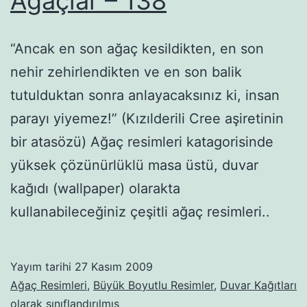
Ağaçlar – 138
“Ancak en son ağaç kesildikten, en son
nehir zehirlendikten ve en son balik
tutulduktan sonra anlayacaksınız ki, insan
parayı yiyemez!” (Kızılderili Cree aşiretinin
bir atasözü) Ağaç resimleri katagorisinde
yüksek çözünürlüklü masa üstü, duvar
kağıdı (wallpaper) olarakta
kullanabileceğiniz çeşitli ağaç resimleri..
Yayım tarihi
27 Kasım 2009
Ağaç Resimleri
,
Büyük Boyutlu Resimler
,
Duvar Kağıtları
olarak sınıflandırılmış