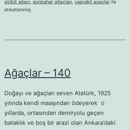
söğüt ağacı
,
sonbahar ağaçları
,
yaprakli agaclar
ile
etiketlenmiş
Ağaçlar – 140
Doğayı ve ağaçları seven Atatürk, 1925
yılında kendi maaşından ödeyerek o
yıllarda, ortasından demiryolu geçen
bataklık ve boş bir arazi olan Ankara’daki