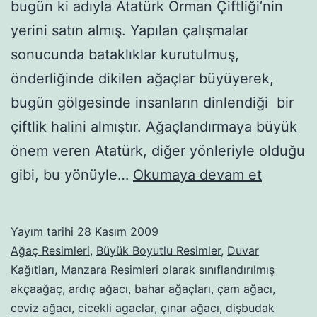
bugün ki adıyla Atatürk Orman Çiftliği’nin
yerini satın almış. Yapılan çalışmalar
sonucunda bataklıklar kurutulmuş,
önderliğinde dikilen ağaçlar büyüyerek,
bugün gölgesinde insanların dinlendiği bir
çiftlik halini almıştır. Ağaçlandırmaya büyük
önem veren Atatürk, diğer yönleriyle olduğu
Ağaçlar
gibi, bu yönüyle…
Okumaya devam et
–
140
Yayım tarihi
28 Kasım 2009
Ağaç Resimleri
,
Büyük Boyutlu Resimler
,
Duvar
Kağıtları
,
Manzara Resimleri
olarak sınıflandırılmış
akçaağaç
,
ardıç ağacı
,
bahar ağaçları
,
çam ağacı
,
ceviz ağacı
,
cicekli agaclar
,
çınar ağacı
,
dişbudak