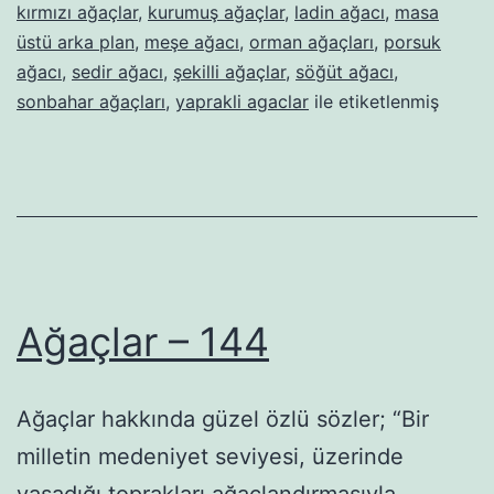
kırmızı ağaçlar
,
kurumuş ağaçlar
,
ladin ağacı
,
masa
üstü arka plan
,
meşe ağacı
,
orman ağaçları
,
porsuk
ağacı
,
sedir ağacı
,
şekilli ağaçlar
,
söğüt ağacı
,
sonbahar ağaçları
,
yaprakli agaclar
ile etiketlenmiş
Ağaçlar – 144
Ağaçlar hakkında güzel özlü sözler; “Bir
milletin medeniyet seviyesi, üzerinde