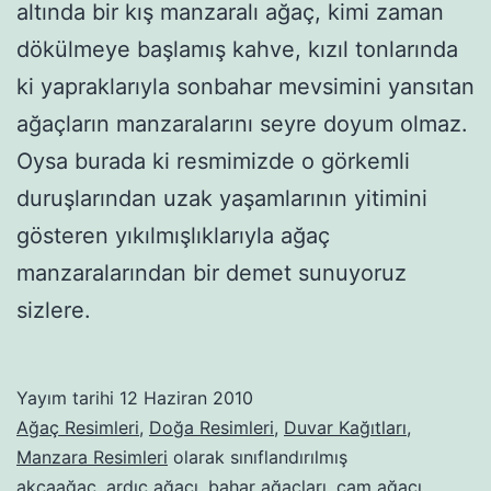
altında bir kış manzaralı ağaç, kimi zaman
dökülmeye başlamış kahve, kızıl tonlarında
ki yapraklarıyla sonbahar mevsimini yansıtan
ağaçların manzaralarını seyre doyum olmaz.
Oysa burada ki resmimizde o görkemli
duruşlarından uzak yaşamlarının yitimini
gösteren yıkılmışlıklarıyla ağaç
manzaralarından bir demet sunuyoruz
sizlere.
Yayım tarihi
12 Haziran 2010
Ağaç Resimleri
,
Doğa Resimleri
,
Duvar Kağıtları
,
Manzara Resimleri
olarak sınıflandırılmış
akçaağaç
,
ardıç ağacı
,
bahar ağaçları
,
çam ağacı
,