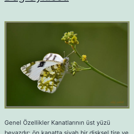
Genel Özellikler Kanatlarının üst yüzü
beyazdır; ön kanatta siyah bir disksel tire ve