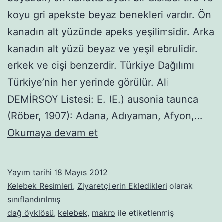
koyu gri apekste beyaz benekleri vardır. Ön
kanadın alt yüzünde apeks yeşilimsidir. Arka
kanadın alt yüzü beyaz ve yeşil ebrulidir.
erkek ve dişi benzerdir. Türkiye Dağılımı
Türkiye’nin her yerinde görülür. Ali
DEMİRSOY Listesi: E. (E.) ausonia taunca
(Röber, 1907): Adana, Adıyaman, Afyon,…
Dağ
Okumaya devam et
Öyklösü
Yayım tarihi
18 Mayıs 2012
Kelebek Resimleri
,
Ziyaretçilerin Ekledikleri
olarak
sınıflandırılmış
dağ öyklösü
,
kelebek
,
makro
ile etiketlenmiş