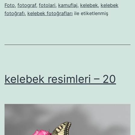
Foto
,
fotograf
,
fotolari
,
kamuflaj
,
kelebek
,
kelebek
fotoğrafı
,
kelebek fotoğrafları
ile etiketlenmiş
kelebek resimleri – 20