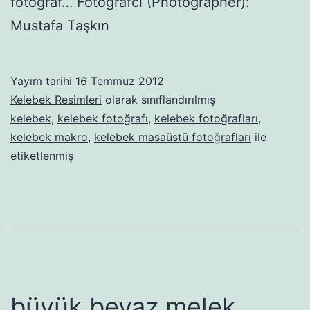
fotoğraf… Fotoğrafcı (Photographer):
Mustafa Taşkın
Yayım tarihi
16 Temmuz 2012
Kelebek Resimleri
olarak sınıflandırılmış
kelebek
,
kelebek fotoğrafı
,
kelebek fotoğrafları
,
kelebek makro
,
kelebek masaüstü fotoğrafları
ile
etiketlenmiş
büyük beyaz melek