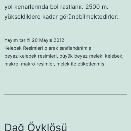
yol kenarlarında bol rastlanır. 2500 m.
yüksekliklere kadar görünebilmektedirler..
Yayım tarihi
20 Mayıs 2012
Kelebek Resimleri
olarak sınıflandırılmış
beyaz kelebek resimleri
,
büyük beyaz melek
,
kelebek
,
makro
,
makro resimler
,
melek
ile etiketlenmiş
Dağ Öyklösü