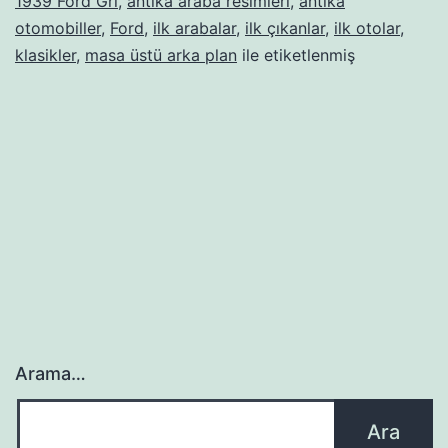
1939 Ford Gri
,
antika araba resimleri
,
antika
otomobiller
,
Ford
,
ilk arabalar
,
ilk çıkanlar
,
ilk otolar
,
klasikler
,
masa üstü arka plan
ile etiketlenmiş
Arama…