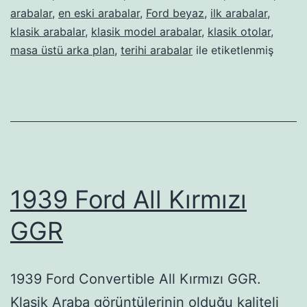
arabalar
,
en eski arabalar
,
Ford beyaz
,
ilk arabalar
,
klasik arabalar
,
klasik model arabalar
,
klasik otolar
,
masa üstü arka plan
,
terihi arabalar
ile etiketlenmiş
1939 Ford All Kırmızı
GGR
1939 Ford Convertible All Kırmızı GGR.
Klasik Araba görüntülerinin olduğu kaliteli