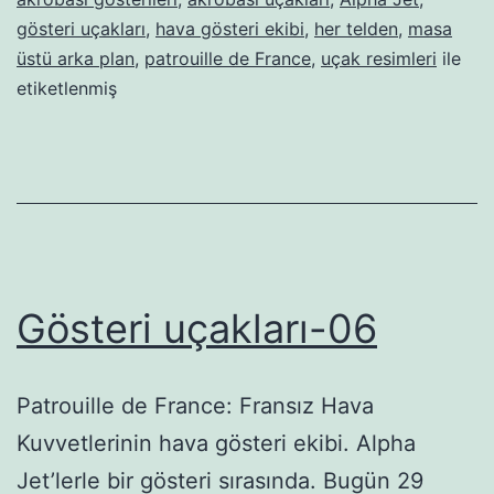
gösteri uçakları
,
hava gösteri ekibi
,
her telden
,
masa
üstü arka plan
,
patrouille de France
,
uçak resimleri
ile
etiketlenmiş
Gösteri uçakları-06
Patrouille de France: Fransız Hava
Kuvvetlerinin hava gösteri ekibi. Alpha
Jet’lerle bir gösteri sırasında. Bugün 29