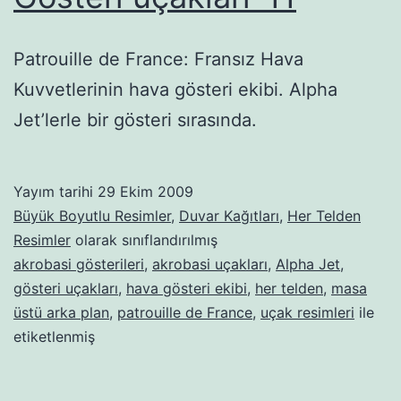
Patrouille de France: Fransız Hava
Kuvvetlerinin hava gösteri ekibi. Alpha
Jet’lerle bir gösteri sırasında.
Yayım tarihi
29 Ekim 2009
Büyük Boyutlu Resimler
,
Duvar Kağıtları
,
Her Telden
Resimler
olarak sınıflandırılmış
akrobasi gösterileri
,
akrobasi uçakları
,
Alpha Jet
,
gösteri uçakları
,
hava gösteri ekibi
,
her telden
,
masa
üstü arka plan
,
patrouille de France
,
uçak resimleri
ile
etiketlenmiş