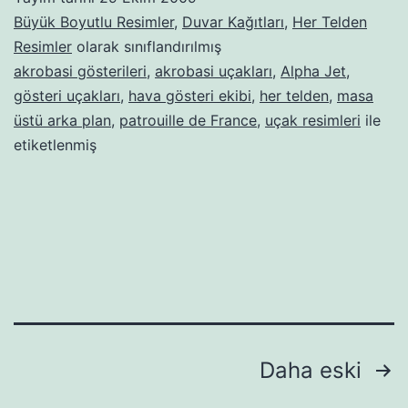
Büyük Boyutlu Resimler
,
Duvar Kağıtları
,
Her Telden
Resimler
olarak sınıflandırılmış
akrobasi gösterileri
,
akrobasi uçakları
,
Alpha Jet
,
gösteri uçakları
,
hava gösteri ekibi
,
her telden
,
masa
üstü arka plan
,
patrouille de France
,
uçak resimleri
ile
etiketlenmiş
Yazı
Daha eski