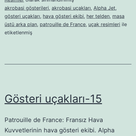
akrobasi gösterileri
,
akrobasi uçakları
,
Alpha Jet
,
gösteri uçakları
,
hava gösteri ekibi
,
her telden
,
masa
üstü arka plan
,
patrouille de France
,
uçak resimleri
ile
etiketlenmiş
Gösteri uçakları-15
Patrouille de France: Fransız Hava
Kuvvetlerinin hava gösteri ekibi. Alpha