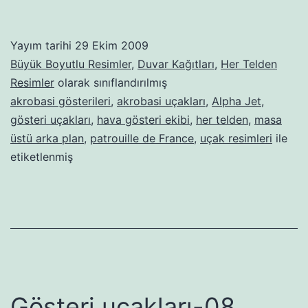
Yayım tarihi
29 Ekim 2009
Büyük Boyutlu Resimler
,
Duvar Kağıtları
,
Her Telden
Resimler
olarak sınıflandırılmış
akrobasi gösterileri
,
akrobasi uçakları
,
Alpha Jet
,
gösteri uçakları
,
hava gösteri ekibi
,
her telden
,
masa
üstü arka plan
,
patrouille de France
,
uçak resimleri
ile
etiketlenmiş
Gösteri uçakları-08