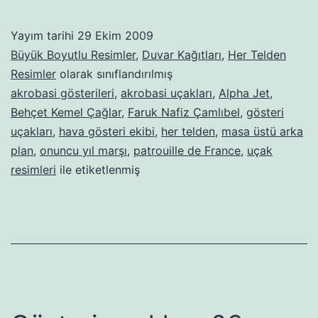
uçakları-04
Yayım tarihi
29 Ekim 2009
Büyük Boyutlu Resimler
,
Duvar Kağıtları
,
Her Telden
Resimler
olarak sınıflandırılmış
akrobasi gösterileri
,
akrobasi uçakları
,
Alpha Jet
,
Behçet Kemel Çağlar
,
Faruk Nafiz Çamlıbel
,
gösteri
uçakları
,
hava gösteri ekibi
,
her telden
,
masa üstü arka
plan
,
onuncu yıl marşı
,
patrouille de France
,
uçak
resimleri
ile etiketlenmiş