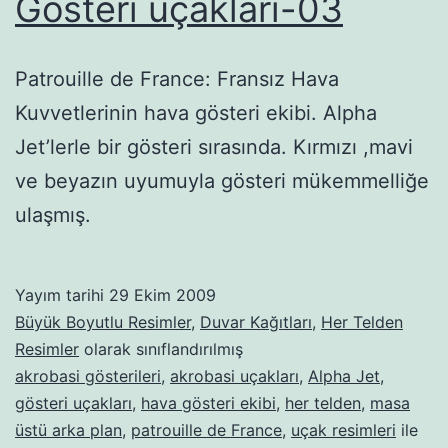
Gösteri uçakları-03
Patrouille de France: Fransız Hava
Kuvvetlerinin hava gösteri ekibi. Alpha
Jet’lerle bir gösteri sırasında. Kırmızı ,mavi
ve beyazın uyumuyla gösteri mükemmelliğe
ulaşmış.
Yayım tarihi
29 Ekim 2009
Büyük Boyutlu Resimler
,
Duvar Kağıtları
,
Her Telden
Resimler
olarak sınıflandırılmış
akrobasi gösterileri
,
akrobasi uçakları
,
Alpha Jet
,
gösteri uçakları
,
hava gösteri ekibi
,
her telden
,
masa
üstü arka plan
,
patrouille de France
,
uçak resimleri
ile