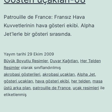
Patrouille de France: Fransız Hava
Kuvvetlerinin hava gösteri ekibi. Alpha
Jet’lerle bir gösteri sırasında.
Yayım tarihi
29 Ekim 2009
Büyük Boyutlu Resimler
,
Duvar Kağıtları
,
Her Telden
Resimler
olarak sınıflandırılmış
akrobasi gösterileri
,
akrobasi uçakları
,
Alpha Jet
,
gösteri uçakları
,
hava gösteri ekibi
,
her telden
,
masa
üstü arka plan
,
patrouille de France
,
uçak resimleri
ile
etiketlenmiş