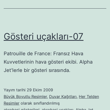
Gösteri uçakları-07
Patrouille de France: Fransız Hava
Kuvvetlerinin hava gösteri ekibi. Alpha
Jet’lerle bir gösteri sırasında.
Yayım tarihi
29 Ekim 2009
Büyük Boyutlu Resimler
,
Duvar Kağıtları
,
Her Telden
Resimler
olarak sınıflandırılmış
akrobasi gösterileri
,
akrobasi uçakları
,
Alpha Jet
,