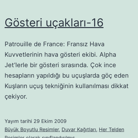
Gösteri uçakları-16
Patrouille de France: Fransız Hava
Kuvvetlerinin hava gösteri ekibi. Alpha
Jet’lerle bir gösteri sırasında. Çok ince
hesapların yapıldığı bu uçuşlarda göç eden
Kuşların uçuş tekniğinin kullanılması dikkat
çekiyor.
Yayım tarihi
29 Ekim 2009
Büyük Boyutlu Resimler
,
Duvar Kağıtları
,
Her Telden
Resimler
olarak sınıflandırılmış