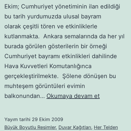
Ekim; Cumhuriyet yönetiminin ilan edildiği
bu tarih yurdumuzda ulusal bayram
olarak çeşitli tören ve etkinliklerle
kutlanmakta. Ankara semalarında da her yıl
burada görülen gösterilerin bir örneği
Cumhuriyet bayramı etkinlikleri dahilinde
Hava Kuvvetleri Komutanlığınca
gerçekleştirilmekte. Şölene dönüşen bu
muhteşem görüntüleri evimin
Gösteri
balkonundan…
Okumaya devam et
uçakları-06
Yayım tarihi
29 Ekim 2009
Büyük Boyutlu Resimler
,
Duvar Kağıtları
,
Her Telden