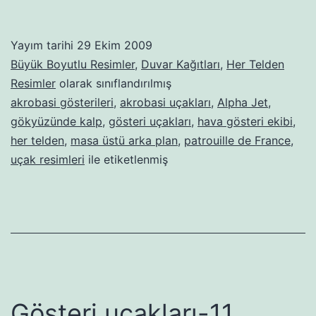
Yayım tarihi
29 Ekim 2009
Büyük Boyutlu Resimler
,
Duvar Kağıtları
,
Her Telden
Resimler
olarak sınıflandırılmış
akrobasi gösterileri
,
akrobasi uçakları
,
Alpha Jet
,
gökyüzünde kalp
,
gösteri uçakları
,
hava gösteri ekibi
,
her telden
,
masa üstü arka plan
,
patrouille de France
,
uçak resimleri
ile etiketlenmiş
Gösteri uçakları-11