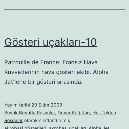
Gösteri uçakları-10
Patrouille de France: Fransız Hava
Kuvvetlerinin hava gösteri ekibi. Alpha
Jet’lerle bir gösteri sırasında.
Yayım tarihi
29 Ekim 2009
Büyük Boyutlu Resimler
,
Duvar Kağıtları
,
Her Telden
Resimler
olarak sınıflandırılmış
akrobasi gösterileri
,
akrobasi uçakları
,
Alpha Jet
,