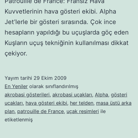
Patrouille de France: Fransız Hava
Kuvvetlerinin hava gösteri ekibi. Alpha
Jet’lerle bir gösteri sırasında. Çok ince
hesapların yapıldığı bu uçuşlarda göç eden
Kuşların uçuş tekniğinin kullanılması dikkat
çekiyor.
Yayım tarihi
29 Ekim 2009
En Yeniler
olarak sınıflandırılmış
akrobasi gösterileri
,
akrobasi uçakları
,
Alpha
,
gösteri
uçakları
,
hava gösteri ekibi
,
her telden
,
masa üstü arka
plan
,
patrouille de France
,
uçak resimleri
ile
etiketlenmiş