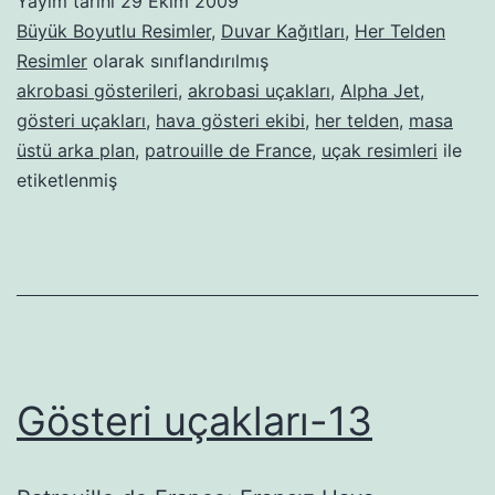
Yayım tarihi
29 Ekim 2009
Büyük Boyutlu Resimler
,
Duvar Kağıtları
,
Her Telden
Resimler
olarak sınıflandırılmış
akrobasi gösterileri
,
akrobasi uçakları
,
Alpha Jet
,
gösteri uçakları
,
hava gösteri ekibi
,
her telden
,
masa
üstü arka plan
,
patrouille de France
,
uçak resimleri
ile
etiketlenmiş
Gösteri uçakları-13