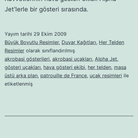
Jet’lerle bir gösteri sırasında.
Yayım tarihi
29 Ekim 2009
Büyük Boyutlu Resimler
,
Duvar Kağıtları
,
Her Telden
Resimler
olarak sınıflandırılmış
akrobasi gösterileri
,
akrobasi uçakları
,
Alpha Jet
,
gösteri uçakları
,
hava gösteri ekibi
,
her telden
,
masa
üstü arka plan
,
patrouille de France
,
uçak resimleri
ile
etiketlenmiş