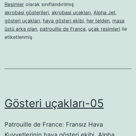
Resimler
olarak sınıflandırılmış
akrobasi gösterileri
,
akrobasi uçakları
,
Alpha Jet
,
gösteri uçakları
,
hava gösteri ekibi
,
her telden
,
masa
üstü arka plan
,
patrouille de France
,
uçak resimleri
ile
etiketlenmiş
Gösteri uçakları-05
Patrouille de France: Fransız Hava
Kuvvetlerinin hava gösteri ekibi. Alpha