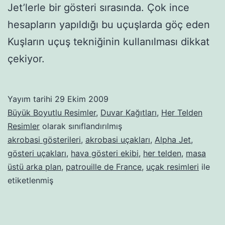
Jet’lerle bir gösteri sırasında. Çok ince
hesapların yapıldığı bu uçuşlarda göç eden
Kuşların uçuş tekniğinin kullanılması dikkat
çekiyor.
Yayım tarihi
29 Ekim 2009
Büyük Boyutlu Resimler
,
Duvar Kağıtları
,
Her Telden
Resimler
olarak sınıflandırılmış
akrobasi gösterileri
,
akrobasi uçakları
,
Alpha Jet
,
gösteri uçakları
,
hava gösteri ekibi
,
her telden
,
masa
üstü arka plan
,
patrouille de France
,
uçak resimleri
ile
etiketlenmiş