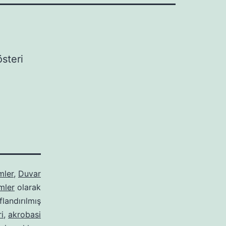
steri
mler
,
Duvar
mler
olarak
ıflandırılmış
i
,
akrobasi