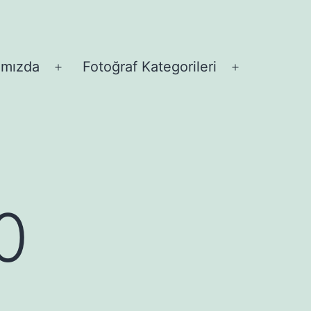
ımızda
Fotoğraf Kategorileri
Menüyü
Menüyü
aç
aç
0