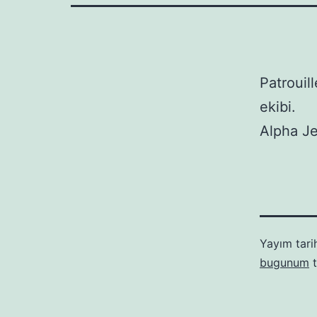
Patrouil
ekibi.
Alpha Jet
Yayım tari
bugunum
t