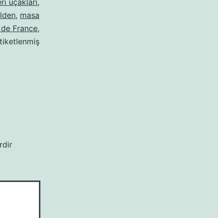
ri uçakları
,
elden
,
masa
e de France
,
tiketlenmiş
rdir