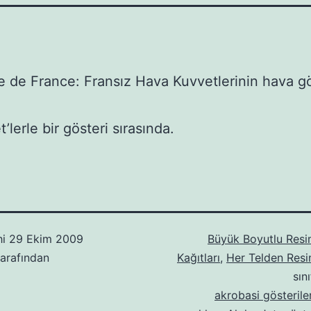
le de France: Fransız Hava Kuvvetlerinin hava gö
’lerle bir gösteri sırasında.
hi
29 Ekim 2009
Büyük Boyutlu Resi
arafından
Kağıtları
,
Her Telden Resi
sın
akrobasi gösteriler