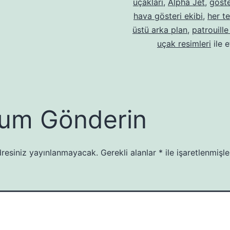
uçakları
,
Alpha Jet
,
göste
hava gösteri ekibi
,
her t
üstü arka plan
,
patrouill
uçak resimleri
ile e
um Gönderin
resiniz yayınlanmayacak.
Gerekli alanlar
*
ile işaretlenmişle