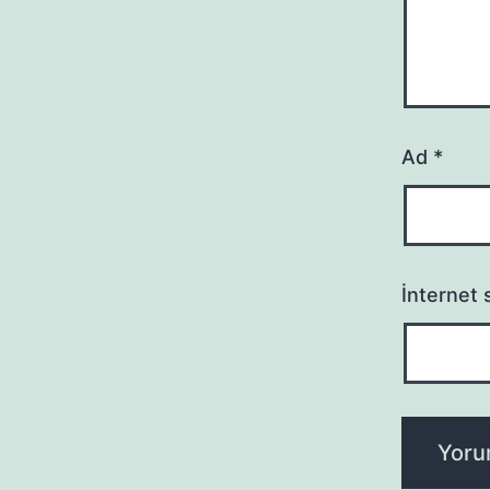
Ad
*
İnternet s