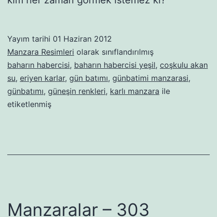
Yayım tarihi
01 Haziran 2012
Manzara Resimleri
olarak sınıflandırılmış
baharın habercisi
,
baharın habercisi yeşil
,
coşkulu akan
su
,
eriyen karlar
,
gün batımı
,
günbatimi manzarasi
,
günbatımı
,
güneşin renkleri
,
karlı manzara
ile
etiketlenmiş
Manzaralar – 303