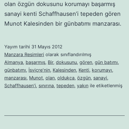
olan özgün dokusunu korumayı başarmış
sanayi kenti Schaffhausen’i tepeden gören
Munot Kalesinden bir günbatımı manzarası.
Yayım tarihi
31 Mayıs 2012
Manzara Resimleri
olarak sınıflandırılmış
Almanya
,
başarmış
,
Bir
,
dokusunu
,
gören
,
gün batımı
,
günbatımı
,
İsviçre'nin
,
Kalesinden
,
Kenti
,
korumayı
,
manzarası
,
Munot
,
olan
,
oldukça
,
özgün
,
sanayi
,
Schaffhausen'i
,
sınırına
,
tepeden
,
yakın
ile etiketlenmiş