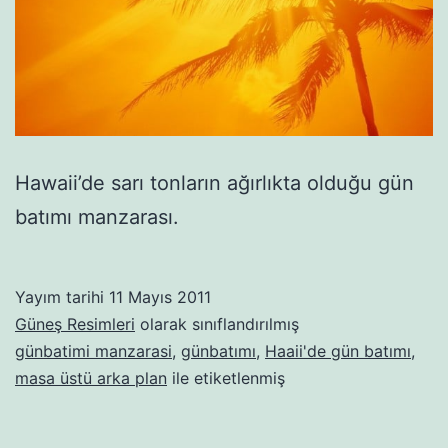
Hawaii’de sarı tonların ağırlıkta olduğu gün
batımı manzarası.
Yayım tarihi
11 Mayıs 2011
Güneş Resimleri
olarak sınıflandırılmış
günbatimi manzarasi
,
günbatımı
,
Haaii'de gün batımı
,
masa üstü arka plan
ile etiketlenmiş