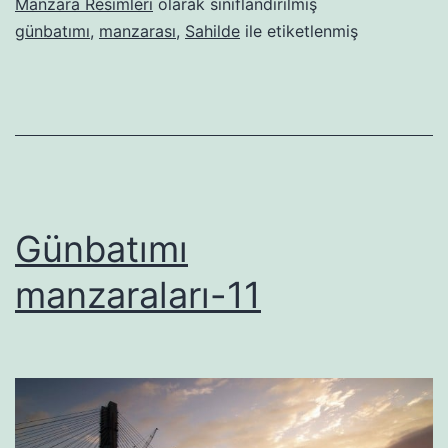
Manzara Resimleri
olarak sınıflandırılmış
günbatımı
,
manzarası
,
Sahilde
ile etiketlenmiş
Günbatımı
manzaraları-11