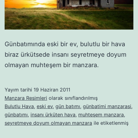
Günbatımında eski bir ev, bulutlu bir hava
biraz ürkütsede insanı seyretmeye doyum
olmayan muhteşem bir manzara.
Yayım tarihi
19 Haziran 2011
Manzara Resimleri
olarak sınıflandırılmış
Bulutlu Hava
,
eski ev
,
gün batımı
,
günbatimi manzarasi
,
günbatımı
,
insanı ürküten hava
,
muhteşem manzara
,
seyretmeye doyum olmayan manzara
ile etiketlenmiş