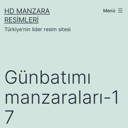
İçeriğe
HD MANZARA
Menü
geç
RESIMLERI
Türkiye'nin lider resim sitesi
Günbatımı
manzaraları-1
7