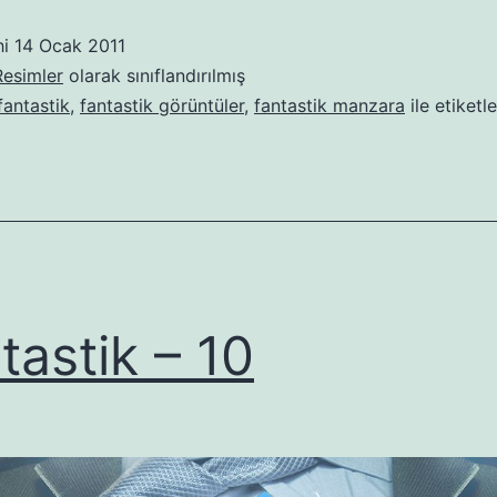
hi
14 Ocak 2011
Resimler
olarak sınıflandırılmış
fantastik
,
fantastik görüntüler
,
fantastik manzara
ile etiketl
tastik – 10