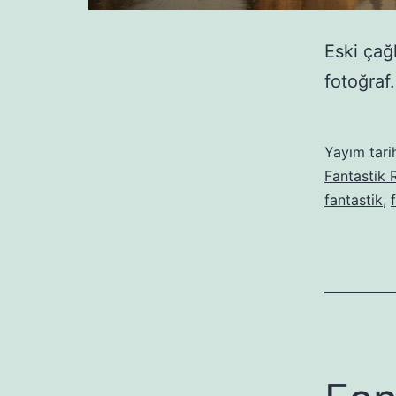
Eski çağ
fotoğraf
Yayım tari
Fantastik 
fantastik
,