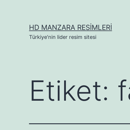
İçeriğe
geç
HD MANZARA RESIMLERI
Türkiye'nin lider resim sitesi
Etiket:
f