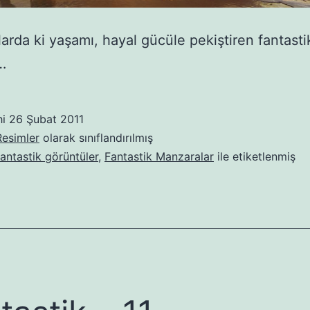
larda ki yaşamı, hayal gücüle pekiştiren fantastik
…
hi
26 Şubat 2011
Resimler
olarak sınıflandırılmış
fantastik görüntüler
,
Fantastik Manzaralar
ile etiketlenmiş