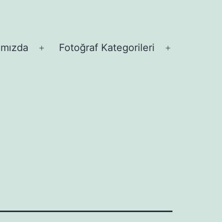
ımızda
Fotoğraf Kategorileri
Menüyü
Menüyü
aç
aç