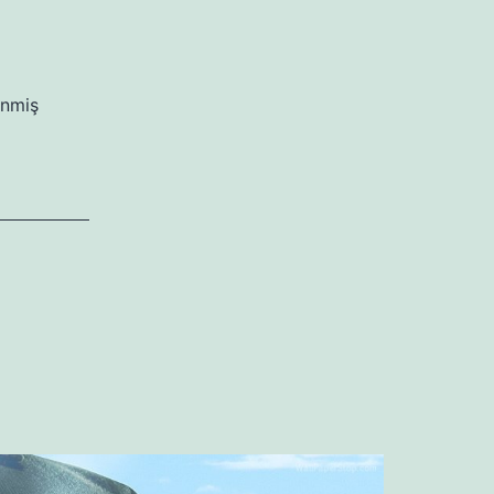
enmiş