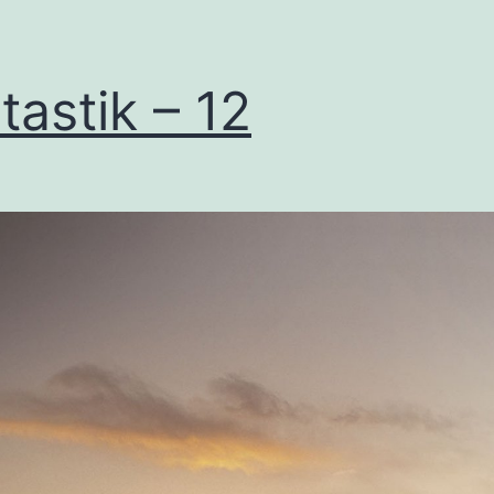
tastik – 12