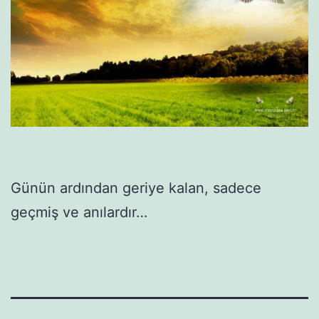
Günün ardından geriye kalan, sadece
geçmiş ve anılardır…