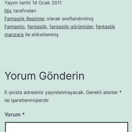
Yayım tarihi
14 Ocak 2011
Nix
tarafından
Fantastik Resimler
olarak sınıflandırılmış
Fantastic
,
fantastik
,
fantastik görüntüler
,
fantastik
manzara
ile etiketlenmiş
Yorum Gönderin
E-posta adresiniz yayınlanmayacak.
Gerekli alanlar
*
ile işaretlenmişlerdir
Yorum
*