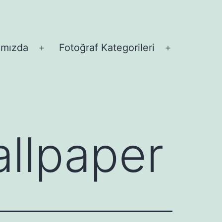
ımızda
Fotoğraf Kategorileri
Menüyü
Menüyü
aç
aç
llpaper