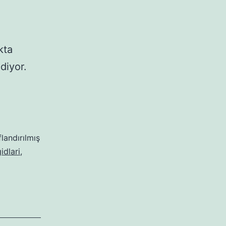
kta
diyor.
flandırılmış
idlari
,