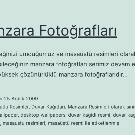
zara Fotoğrafları
ğinizi umduğumuz ve masaüstü resimleri olara
bileceğiniz manzara fotoğrafları serimiz devam e
 yüksek çözünürlüklü manzara fotoğraflarıdır…
hi
25 Aralık 2009
tlu Resimler
,
Duvar Kağıtları
,
Manzara Resimleri
olarak sını
allpaper
,
desktop wallpapers
,
duvar kagidi resmi
,
duvar kag
,
masaustu resimleri
,
masaüstü resmi
ile etiketlenmiş