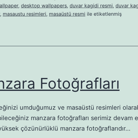
allpaper
,
desktop wallpapers
,
duvar kagidi resmi
,
duvar kag
,
masaustu resimleri
,
masaüstü resmi
ile etiketlenmiş
zara Fotoğrafları
ğinizi umduğumuz ve masaüstü resimleri olara
bileceğiniz manzara fotoğrafları serimiz devam e
 yüksek çözünürlüklü manzara fotoğraflarıdır…