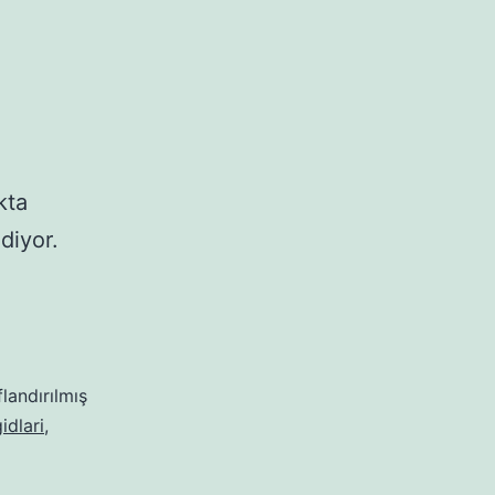
kta
diyor.
flandırılmış
idlari
,