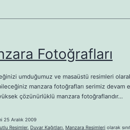
zara Fotoğrafları
ğinizi umduğumuz ve masaüstü resimleri olara
bileceğiniz manzara fotoğrafları serimiz devam e
 yüksek çözünürlüklü manzara fotoğraflarıdır…
hi
25 Aralık 2009
tlu Resimler
,
Duvar Kağıtları
,
Manzara Resimleri
olarak sını