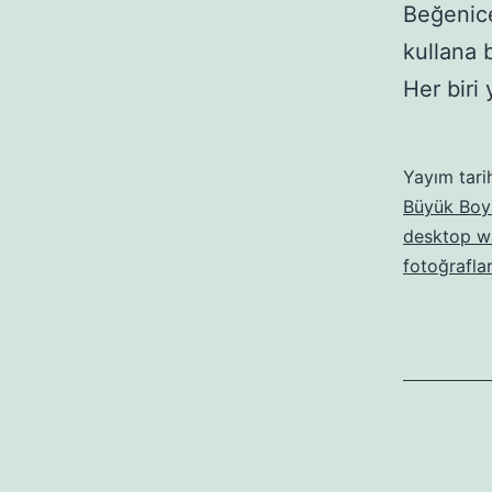
Beğenice
kullana 
Her biri
Yayım tari
Büyük Boyu
desktop w
fotoğraflar