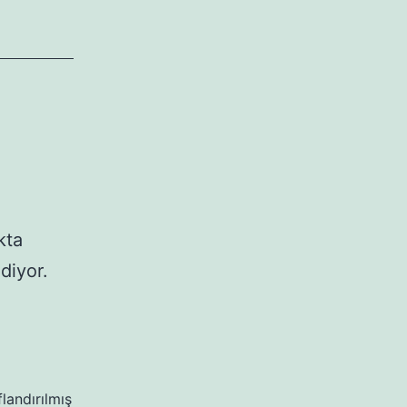
kta
diyor.
flandırılmış