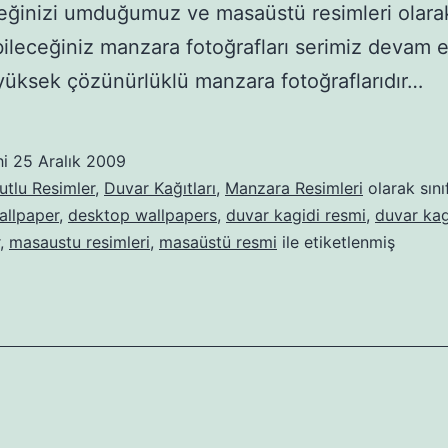
ğinizi umduğumuz ve masaüstü resimleri olara
bileceğiniz manzara fotoğrafları serimiz devam e
 yüksek çözünürlüklü manzara fotoğraflarıdır…
hi
25 Aralık 2009
tlu Resimler
,
Duvar Kağıtları
,
Manzara Resimleri
olarak sını
allpaper
,
desktop wallpapers
,
duvar kagidi resmi
,
duvar kag
,
masaustu resimleri
,
masaüstü resmi
ile etiketlenmiş