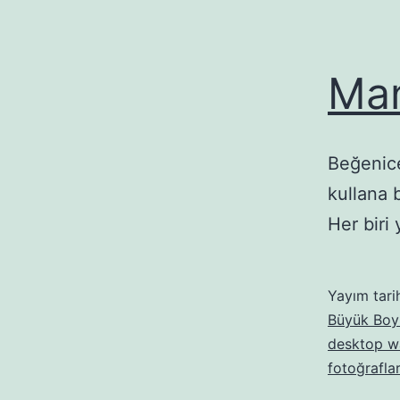
Man
Beğenice
kullana 
Her biri
Yayım tari
Büyük Boyu
desktop w
fotoğraflar