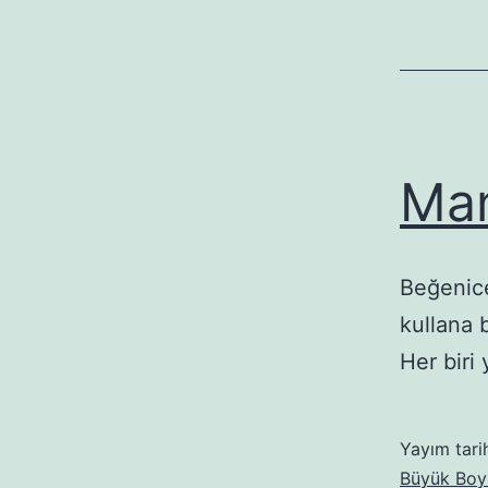
Man
Beğenice
kullana 
Her biri
Yayım tari
Büyük Boyu