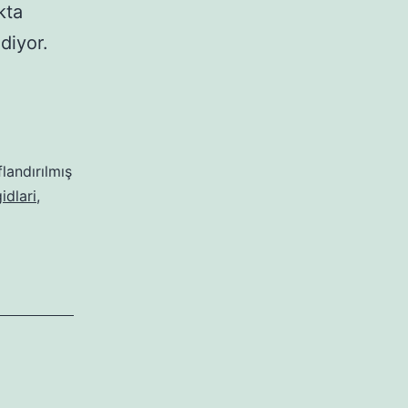
kta
diyor.
flandırılmış
idlari
,