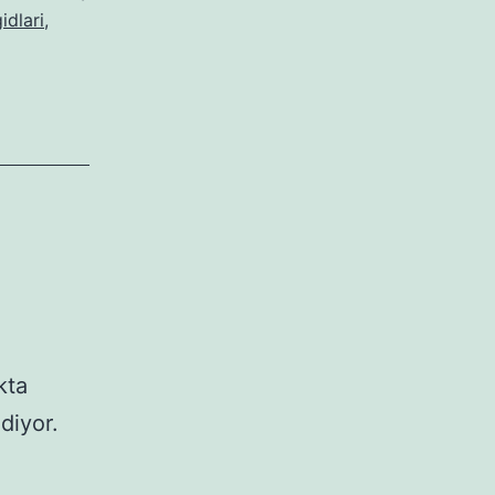
idlari
,
kta
diyor.