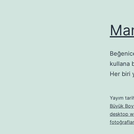
Man
Beğenice
kullana 
Her biri
Yayım tari
Büyük Boyu
desktop w
fotoğraflar