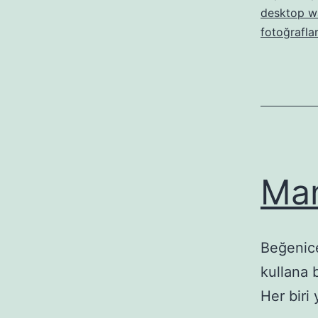
desktop w
fotoğraflar
Man
Beğenice
kullana 
Her biri