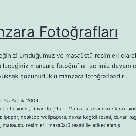
zara Fotoğrafları
ğinizi umduğumuz ve masaüstü resimleri olara
bileceğiniz manzara fotoğrafları serimiz devam e
 yüksek çözünürlüklü manzara fotoğraflarıdır…
hi
25 Aralık 2009
tlu Resimler
,
Duvar Kağıtları
,
Manzara Resimleri
olarak sını
allpaper
,
desktop wallpapers
,
duvar kagidi resmi
,
duvar kag
,
masaustu resimleri
,
masaüstü resmi
ile etiketlenmiş