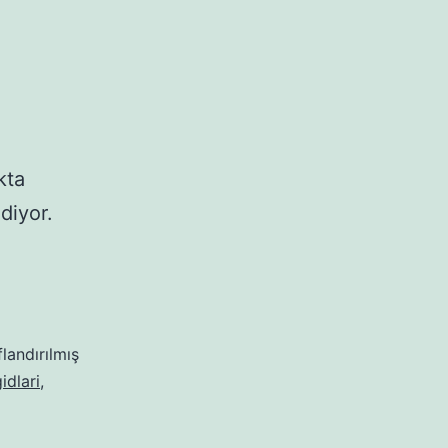
kta
diyor.
flandırılmış
idlari
,