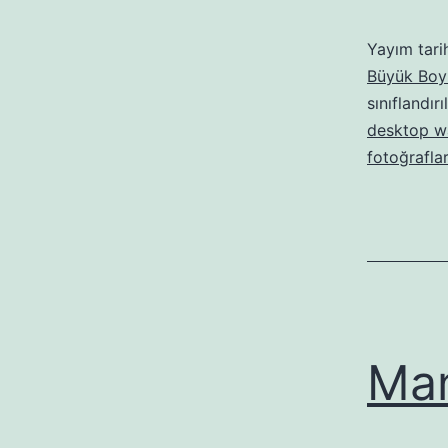
Yayım tari
Büyük Boyu
sınıflandırı
desktop w
fotoğraflar
Man