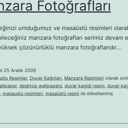
zara Fotoğrafları
ğinizi umduğumuz ve masaüstü resimleri olara
bileceğiniz manzara fotoğrafları serimiz devam e
 yüksek çözünürlüklü manzara fotoğraflarıdır…
hi
25 Aralık 2009
tlu Resimler
,
Duvar Kağıtları
,
Manzara Resimleri
olarak sını
allpaper
,
desktop wallpapers
,
duvar kagidi resmi
,
duvar kag
,
masaustu resimleri
,
masaüstü resmi
ile etiketlenmiş