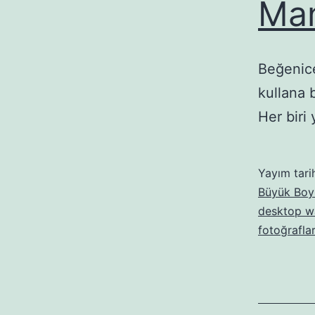
Man
Beğenice
kullana 
Her biri
Yayım tari
Büyük Boyu
desktop w
fotoğraflar