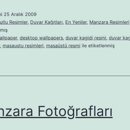
hi
25 Aralık 2009
tlu Resimler
,
Duvar Kağıtları
,
En Yeniler
,
Manzara Resimleri
lmış
allpaper
,
desktop wallpapers
,
duvar kagidi resmi
,
duvar kag
,
masaustu resimleri
,
masaüstü resmi
ile etiketlenmiş
zara Fotoğrafları