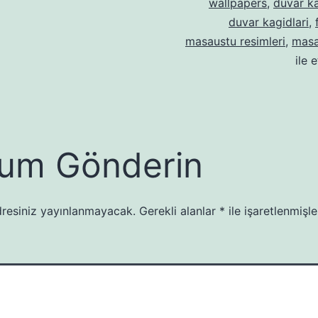
wallpapers
,
duvar ka
duvar kagidlari
,
masaustu resimleri
,
masa
ile 
um Gönderin
resiniz yayınlanmayacak.
Gerekli alanlar
*
ile işaretlenmişle