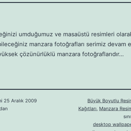
ğinizi umduğumuz ve masaüstü resimleri olara
bileceğiniz manzara fotoğrafları serimiz devam e
 yüksek çözünürlüklü manzara fotoğraflarıdır…
hi
25 Aralık 2009
Büyük Boyutlu Resi
ndan
Kağıtları
,
Manzara Resim
sın
desktop wallpap