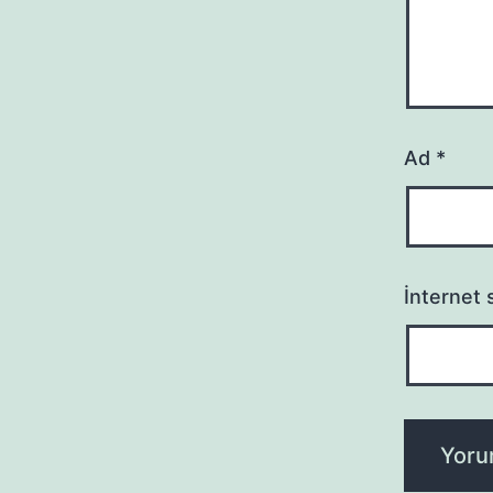
Ad
*
İnternet s