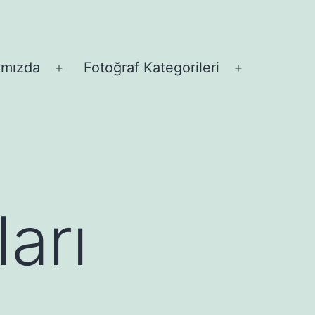
ımızda
Fotoğraf Kategorileri
Menüyü
Menüyü
aç
aç
arı