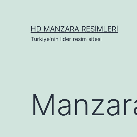
İçeriğe
geç
HD MANZARA RESIMLERI
Türkiye'nin lider resim sitesi
Manzara