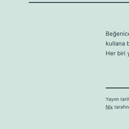
Beğenice
kullana 
Her biri
Yayım tari
Nix
tarafı