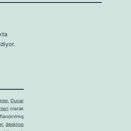
kta
diyor.
mler
,
Duvar
leri
olarak
ıflandırılmış
er
,
desktop