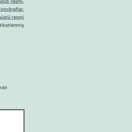
gidi resmi
,
fotoğraflar
,
üstü resmi
etiketlenmiş
rdir