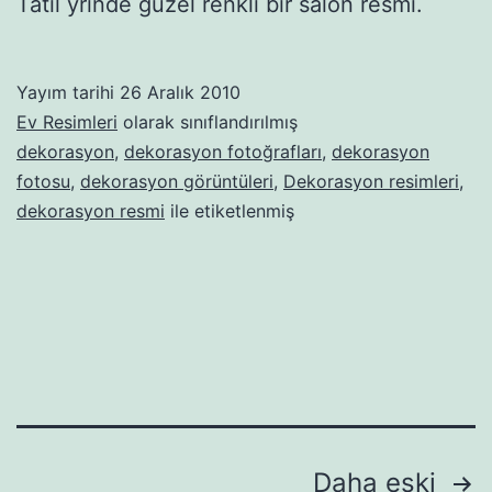
Tatil yrinde güzel renkli bir salon resmi.
Yayım tarihi
26 Aralık 2010
Ev Resimleri
olarak sınıflandırılmış
dekorasyon
,
dekorasyon fotoğrafları
,
dekorasyon
fotosu
,
dekorasyon görüntüleri
,
Dekorasyon resimleri
,
dekorasyon resmi
ile etiketlenmiş
Yazı
Daha eski