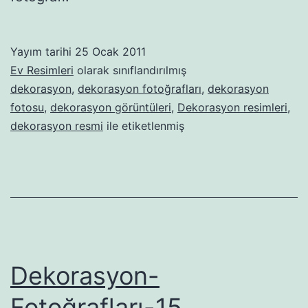
Yayım tarihi
25 Ocak 2011
Ev Resimleri
olarak sınıflandırılmış
dekorasyon
,
dekorasyon fotoğrafları
,
dekorasyon
fotosu
,
dekorasyon görüntüleri
,
Dekorasyon resimleri
,
dekorasyon resmi
ile etiketlenmiş
Dekorasyon-
Fotoğrafları-15