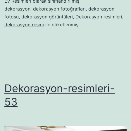
Ev Resimleri
olarak sınıflandırılmış
dekorasyon
,
dekorasyon fotoğrafları
,
dekorasyon
fotosu
,
dekorasyon görüntüleri
,
Dekorasyon resimleri
,
dekorasyon resmi
ile etiketlenmiş
Dekorasyon-resimleri-
53