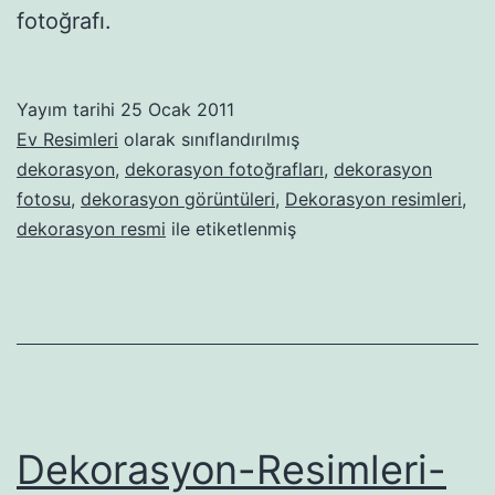
fotoğrafı.
Yayım tarihi
25 Ocak 2011
Ev Resimleri
olarak sınıflandırılmış
dekorasyon
,
dekorasyon fotoğrafları
,
dekorasyon
fotosu
,
dekorasyon görüntüleri
,
Dekorasyon resimleri
,
dekorasyon resmi
ile etiketlenmiş
Dekorasyon-Resimleri-