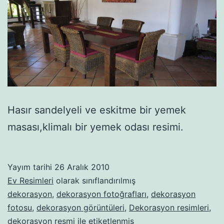
Hasır sandelyeli ve eskitme bir yemek
masası,klimalı bir yemek odası resimi.
Yayım tarihi
26 Aralık 2010
Ev Resimleri
olarak sınıflandırılmış
dekorasyon
,
dekorasyon fotoğrafları
,
dekorasyon
fotosu
,
dekorasyon görüntüleri
,
Dekorasyon resimleri
,
dekorasyon resmi
ile etiketlenmiş