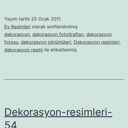
Yayım tarihi
25 Ocak 2011
Ev Resimleri
olarak sınıflandırılmış
dekorasyon
,
dekorasyon fotoğrafları
,
dekorasyon
fotosu
,
dekorasyon görüntüleri
,
Dekorasyon resimleri
,
dekorasyon resmi
ile etiketlenmiş
Dekorasyon-resimleri-
54