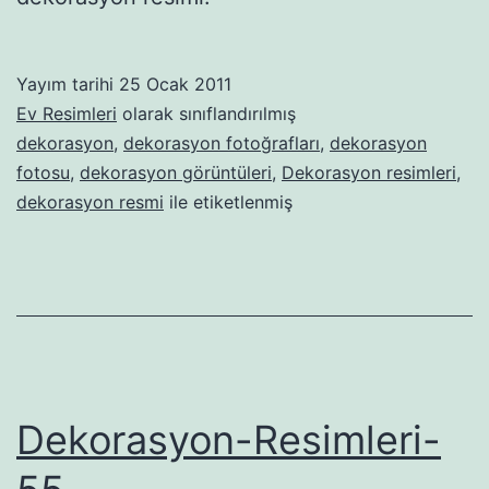
Yayım tarihi
25 Ocak 2011
Ev Resimleri
olarak sınıflandırılmış
dekorasyon
,
dekorasyon fotoğrafları
,
dekorasyon
fotosu
,
dekorasyon görüntüleri
,
Dekorasyon resimleri
,
dekorasyon resmi
ile etiketlenmiş
Dekorasyon-Resimleri-