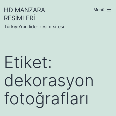
İçeriğe
HD MANZARA
Menü
geç
RESIMLERI
Türkiye'nin lider resim sitesi
Etiket:
dekorasyon
fotoğrafları