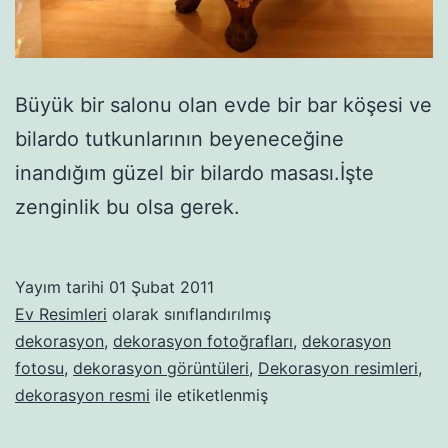
Büyük bir salonu olan evde bir bar köşesi ve
bilardo tutkunlarının beyeneceğine
inandığım güzel bir bilardo masası.İşte
zenginlik bu olsa gerek.
Yayım tarihi
01 Şubat 2011
Ev Resimleri
olarak sınıflandırılmış
dekorasyon
,
dekorasyon fotoğrafları
,
dekorasyon
fotosu
,
dekorasyon görüntüleri
,
Dekorasyon resimleri
,
dekorasyon resmi
ile etiketlenmiş